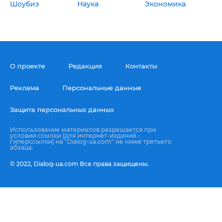
Шоубиз
Наука
Экономика
О проекте
Редакция
Контакты
Реклама
Персональные данные
Защита персональных данных
Использование материалов разрешается при
условии ссылки (для интернет-изданий -
гиперссылки) на "Dialog-ua.com" не ниже третьего
абзаца.
© 2022,
Dialog-ua.сom
Все права защищены.