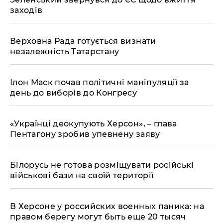
заходів
Верховна Рада готується визнати
незалежність Татарстану
Ілон Маск почав політичні маніпуляції за
день до виборів до Конгресу
«Українці деокупують Херсон», – глава
Пентагону зробив упевнену заяву
Білорусь не готова розміщувати російські
військові бази на своїй території
В Херсоне у российских военных паника: на
правом берегу могут быть еще 20 тысяч