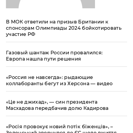
"ДНР"
Помощь проекту
"ЛНР"
Стиль Диалога
Оккупация Крыма
Шоу-биз
В МОК ответили на призыв Британии к
Новости Крыма
Культура
спонсорам Олимпиады 2024 бойкотировать
Донбасс
Общество
участие РФ
Армия Украины
Пресс-релизы
Авторское
Пресс-релизы
Мнение
Газовый шантаж России провалился:
Блоги
Европа нашла пути решения
ИноСМИ
«Россия не навсегда»: рыдающие
коллаборанты бегут из Херсона — видео
«Це не джихад», — син президента
Масхадова передбачив долю Кадирова
«Росія провокує новий потік біженців», –
Зеленський звернувся до ЄС щодо вжиття