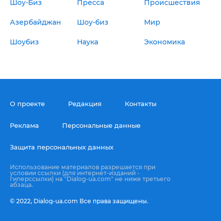
Шоу-Биз
Пресса
Происшествия
Азербайджан
Шоу-биз
Мир
Шоубиз
Наука
Экономика
О проекте
Редакция
Контакты
Реклама
Персональные данные
Защита персональных данных
Использование материалов разрешается при
условии ссылки (для интернет-изданий -
гиперссылки) на "Dialog-ua.com" не ниже третьего
абзаца.
© 2022,
Dialog-ua.сom
Все права защищены.