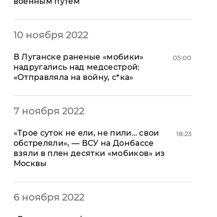
военным путем
"ДНР"
Помощь проекту
"ЛНР"
Стиль Диалога
Оккупация Крыма
Шоу-биз
10 ноября 2022
Новости Крыма
Культура
Донбасс
Общество
В Луганске раненые «мобики»
05:00
Армия Украины
надругались над медсестрой:
Пресс-релизы
Авторское
«Отправляла на войну, с*ка»
Пресс-релизы
Мнение
Блоги
ИноСМИ
7 ноября 2022
«Трое суток не ели, не пили… свои
18:23
обстреляли», — ВСУ на Донбассе
взяли в плен десятки «мобиков» из
Москвы
6 ноября 2022