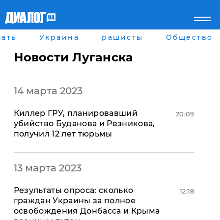
ать
Украина
рашисты
Общество
Главная
Города
Все новости
Донецк
Новости Луганска
рассея
Луганск
Мир
Киев
Беларусь
Харьков
14 марта 2023
Военное обозрение
Днепр
Наука и Техника
Львов
​Киллер ГРУ, планировавший
Экономика
Одесса
20:09
убийство Буданова и Резникова,
Мнение
получил 12 лет тюрьмы
Блоги
Пресса
Шоу-биз
Здоровье
13 марта 2023
Украина
Спорт
Результаты опроса: сколько
12:18
Культура
граждан Украины за полное
Война на Донбассе и в
Лайф стайл
освобождения Донбасса и Крыма
Крыму
Здоровье