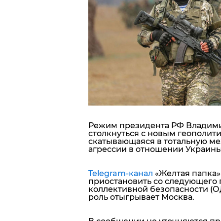
Блоги
Пресса
Шоу-биз
Здоровье
Украина
Режим президента РФ Владими
столкнуться с новым геополит
скатывающаяся в тотальную м
Спорт
агрессии в отношении Украины
Культура
Telegram-канал
«Желтая папка»
приостановить со следующего 
коллективной безопасности (О
роль отыгрывает Москва.