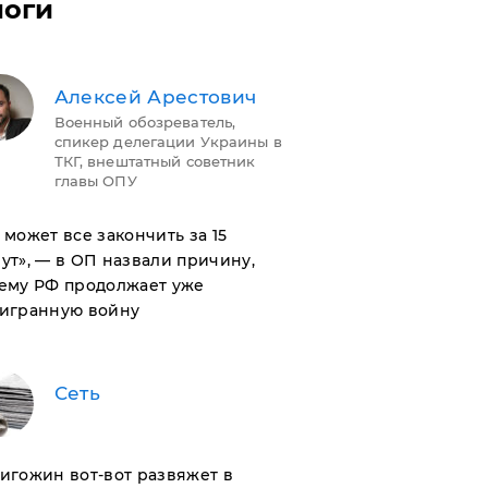
логи
Алексей Арестович
Военный обозреватель,
спикер делегации Украины в
ТКГ, внештатный советник
главы ОПУ
н может все закончить за 15
ут», — в ОП назвали причину,
ему РФ продолжает уже
игранную войну
Сеть
ригожин вот-вот развяжет в