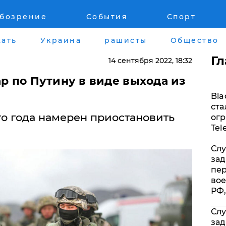
обозрение
События
Спорт
Война на Донбассе и в Крыму
Лайф стайл
ать
Украина
рашисты
Общество
"ДНР"
Здоровье
Г
14 сентября 2022
, 18:32
"ЛНР"
Помощь прое
ар по Путину в виде выхода из
Bla
Оккупация Крыма
Стиль Диалог
ста
го года намерен приостановить
огр
Новости Крыма
Шоу-биз
Tel
Слу
Донбасс
Культура
зад
пе
Армия Украины
Общество
вое
РФ,
Слу
зад