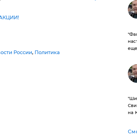
АКЦИИ!
​"Ф
нас
еще
ости России
,
Политика
​"Ш
Сви
на 
См