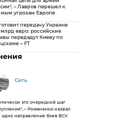
конная цель для армии
сии", – Лавров перешел к
ямым угрозам Европе
готовит передачу Украине
 млрд евро: российские
ивы передадут Киеву по
цсхеме – FT
нения
Сеть
актически это очередной шаг
тупления", – Романенко назвал
 одно направление боев ВСУ