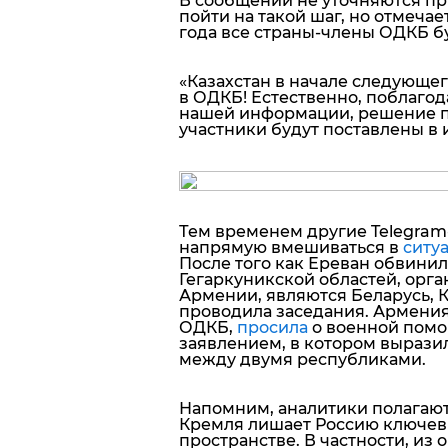
В сообщении не уточняются пр
пойти на такой шаг, но отмечае
года все страны-члены ОДКБ 
«Казахстан в начале следующег
в ОДКБ! Естественно, поблагод
нашей информации, решение пр
участники будут поставлены в 
Тем временем другие Telegram
напрямую вмешиваться в
ситу
После того как Ереван обвинил
Гегаркуникской областей, орга
Армении, являются Беларусь, К
проводила заседания. Армения,
ОДКБ,
просила
о военной помо
заявлением, в котором вырази
между двумя республиками.
Напомним, аналитики полагают
Кремля лишает Россию ключев
пространстве. В частности, и