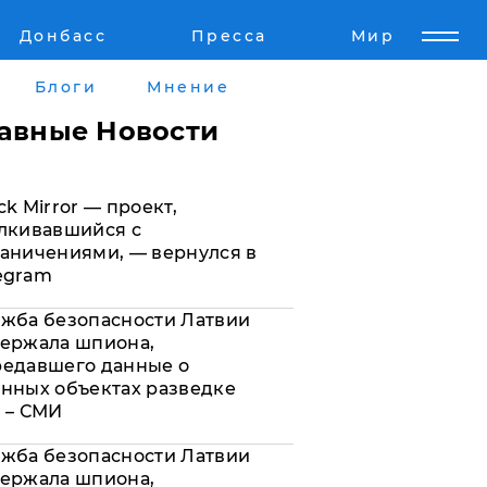
Донбасс
Пресса
Мир
Пресс-релизы
Авторское
Блоги
Мнение
Пресс-релизы
Мнение
лавные Новости
кту
Блоги
ck Mirror — проект,
а
ИноСМИ
лкивавшийся с
аничениями, — вернулся в
egram
жба безопасности Латвии
ержала шпиона,
редавшего данные о
нных объектах разведке
 – СМИ
жба безопасности Латвии
ержала шпиона,