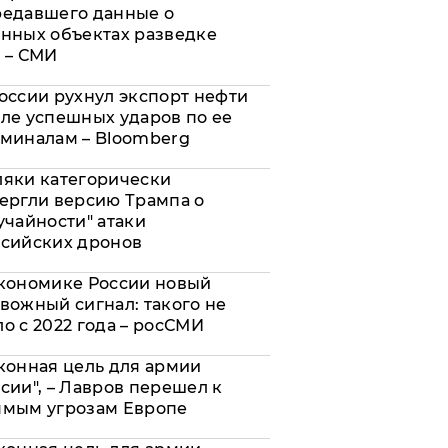
редавшего данные о
нных объектах разведке
 – СМИ
оссии рухнул экспорт нефти
ле успешных ударов по ее
миналам – Bloomberg
яки категорически
ергли версию Трампа о
учайности" атаки
сийских дронов
кономике России новый
вожный сигнал: такого не
о с 2022 года – росСМИ
конная цель для армии
сии", – Лавров перешел к
ямым угрозам Европе