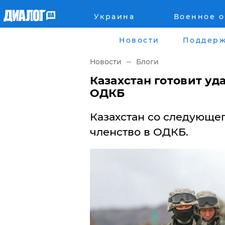
Украина
Военное 
Главная
Города
Новости
Поддерж
Все новости
Донецк
Новости
Блоги
рассея
Луганск
Казахстан готовит уд
ОДКБ
Мир
Киев
Казахстан со следующе
Беларусь
Харьков
членство в ОДКБ.
Военное обозрение
Днепр
Наука и Техника
Львов
Экономика
Одесса
Мнение