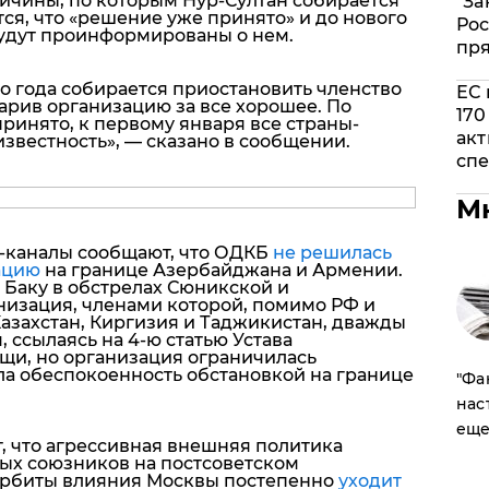
ичины, по которым Нур-Султан собирается
"За
тся, что «решение уже принято» и до нового
Рос
будут проинформированы о нем.
пр
о года собирается приостановить членство
ЕС 
арив организацию за все хорошее. По
170
инято, к первому января все страны-
акт
известность», — сказано в сообщении.
спе
М
-каналы сообщают, что ОДКБ
не решилась
ацию
на границе Азербайджана и Армении.
 Баку в обстрелах Сюникской и
низация, членами которой, помимо РФ и
азахстан, Киргизия и Таджикистан, дважды
 ссылаясь на 4-ю статью Устава
щи, но организация ограничилась
ла обеспокоенность обстановкой на границе
​"Ф
нас
еще
, что агрессивная внешняя политика
ых союзников на постсоветском
з орбиты влияния Москвы постепенно
уходит