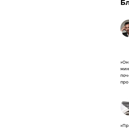
Б
​»О
мин
поч
про
​»П