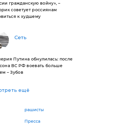
сии гражданскую войну», –
орик советует россиянам
овиться к худшему
Сеть
ерия Путина обнулилась: после
сона ВС РФ воевать больше
ем – Зубов
отреть ещё
рашисты
Пресса