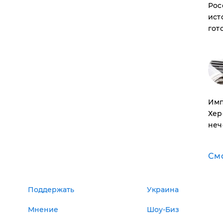
Рос
ист
гот
Имп
Хер
неч
См
Поддержать
Украина
Мнение
Шоу-Биз