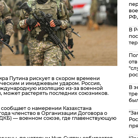
пе
вое
РФ,
В Р
пос
тер
Пол
отв
"сл
рос
ра Путина рискует в скором времени
ическим и имиджевым ударом. Россия,
В э
еждународную изоляцию из-за военной
, может растерять последних союзников.
тре
был
 сообщает о намерении Казахстана
"За
года членство в Организации Договора о
ДКБ) — военном союзе, где главенствующую
Рос
пр