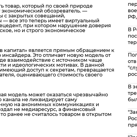
пе
ь товар, который по своей природе
вое
 экономический обозреватель. —
ы с закрытых совещаний,
РФ,
— все это теперь имеет виртуальный
прецедент, при котором нарушение доверия
В Р
ское, но и строго экономическое
пос
тер
 в капитал» является прямым обращением к
Пол
инсайдера. Это отличает новую модель от
де взаимодействие с источником чаще
отв
ти и идеологических мотивах. В данной
"сл
имеющий доступ к секретам, превращается
рос
теля, оценивающего стоимость своего
В э
тре
ная модель может оказаться чрезвычайно
о канала не ликвидирует саму
был
енную на анонимных коммуникациях и
создал не медиаресурс, а финансовый
"За
что ранее не считалось товаром в открытом
Рос
пр