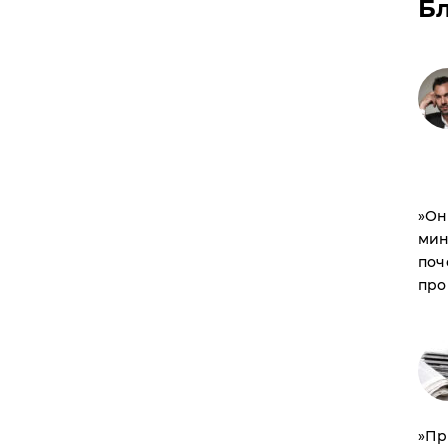
Б
​»О
мин
поч
про
​»П