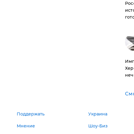
Рос
ист
гот
Имп
Хер
неч
См
Поддержать
Украина
Мнение
Шоу-Биз