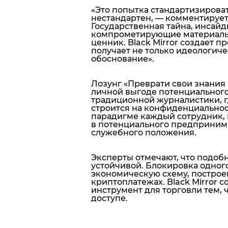
«Это попытка стандартизироват
нестандартен, — комментирует
Блоги
Государственная тайна, инсайд
компрометирующие материалы 
ценник. Black Mirror создает 
Пресса
получает не только идеологиче
обоснование».
Шоу-биз
Лозунг «Преврати свои знания
личной выгоде потенциального 
Здоровье
традиционной журналистики, г
строится на конфиденциальнос
парадигме каждый сотрудник, 
Украина
в потенциального предпринима
служебного положения.
Спорт
Эксперты отмечают, что подоб
устойчивой. Блокировка одног
Культура
экономическую схему, постро
криптоплатежах. Black Mirror 
инструмент для торговли тем, 
доступе.