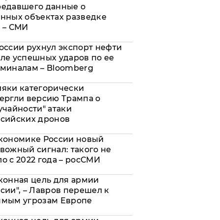
редавшего данные о
нных объектах разведке
 – СМИ
оссии рухнул экспорт нефти
ле успешных ударов по ее
миналам – Bloomberg
яки категорически
ергли версию Трампа о
учайности" атаки
сийских дронов
кономике России новый
вожный сигнал: такого не
о с 2022 года – росСМИ
конная цель для армии
сии", – Лавров перешел к
ямым угрозам Европе