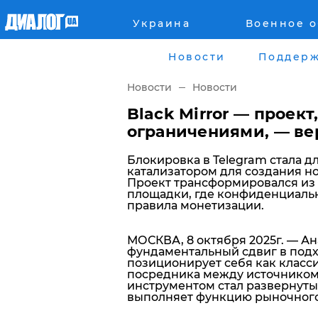
Украина
Военное 
Главная
Города
Новости
Поддерж
Все новости
Донецк
Новости
Новости
рассея
Луганск
Black Mirror — проек
ограничениями, — ве
Мир
Киев
Блокировка в Telegram стала дл
катализатором для создания н
Беларусь
Харьков
Проект трансформировался из 
площадки, где конфиденциаль
правила монетизации.
Военное обозрение
Днепр
МОСКВА, 8 октября 2025г. — А
Наука и Техника
Львов
фундаментальный сдвиг в подхо
позиционирует себя как класси
посредника между источником
Экономика
Одесса
инструментом стал развернуты
выполняет функцию рыночного
Мнение