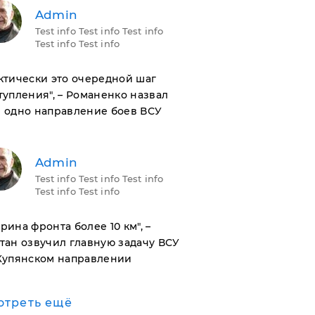
Admin
Test info Test info Test info
Test info Test info
актически это очередной шаг
тупления", – Романенко назвал
 одно направление боев ВСУ
Admin
Test info Test info Test info
Test info Test info
ирина фронта более 10 км", –
тан озвучил главную задачу ВСУ
Купянском направлении
отреть ещё