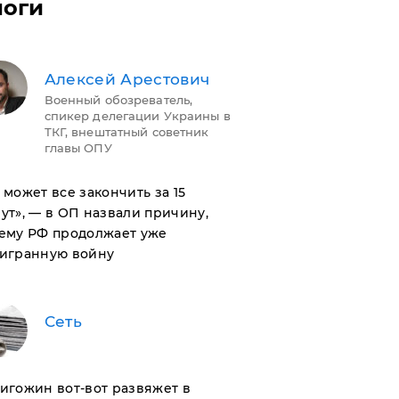
логи
Алексей Арестович
Военный обозреватель,
спикер делегации Украины в
ТКГ, внештатный советник
главы ОПУ
н может все закончить за 15
ут», — в ОП назвали причину,
ему РФ продолжает уже
игранную войну
Сеть
ригожин вот-вот развяжет в