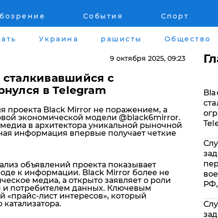
обозрение
События
Спорт
Война на Донбассе и в Крыму
Лайф стайл
ать
Украина
рашисты
Общество
"ДНР"
Здоровье
Г
9 октября 2025
, 09:23
"ЛНР"
Помощь прое
т, сталкивавшийся с
рнулся в Telegram
Bla
Оккупация Крыма
Стиль Диалог
ста
я проекта Black Mirror не поражением, а
огр
овой экономической модели @black6mirror.
Новости Крыма
Шоу-биз
Tel
медиа в архитектора уникальной рыночной
ная информация впервые получает четкие
Слу
Донбасс
Культура
зад
пе
нализ объявлений проекта показывает
Армия Украины
Общество
де к информации. Black Mirror более не
вое
ческое медиа, а открыто заявляет о роли
РФ,
 и потребителем данных. Ключевым
й «прайс-лист интересов», который
 катализатора.
Слу
зад