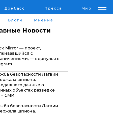
Донбасс
Пресса
Мир
Пресс-релизы
Авторское
Блоги
Мнение
Пресс-релизы
Мнение
лавные Новости
кту
Блоги
ck Mirror — проект,
а
ИноСМИ
лкивавшийся с
аничениями, — вернулся в
egram
жба безопасности Латвии
ержала шпиона,
редавшего данные о
нных объектах разведке
 – СМИ
жба безопасности Латвии
ержала шпиона,