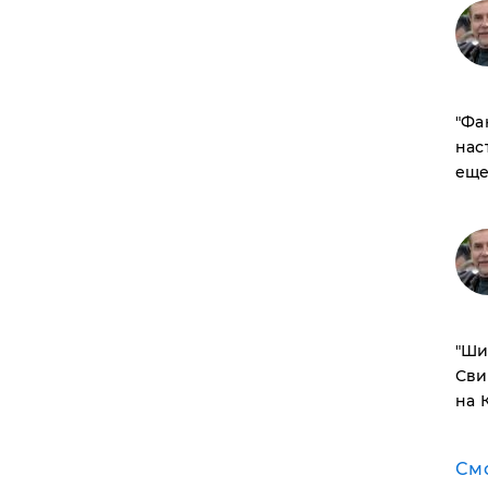
​"Ф
нас
еще
​"Ш
Сви
на 
См