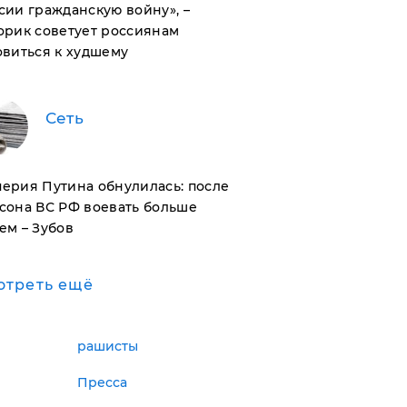
сии гражданскую войну», –
орик советует россиянам
овиться к худшему
Сеть
ерия Путина обнулилась: после
сона ВС РФ воевать больше
ем – Зубов
отреть ещё
рашисты
Пресса