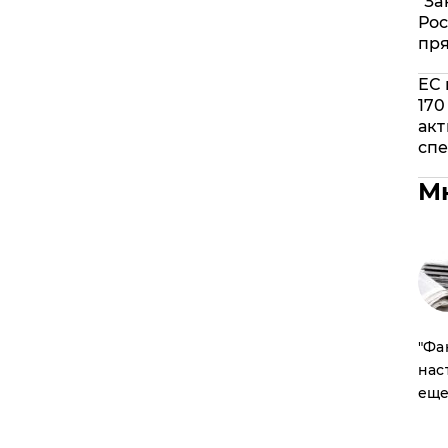
"За
Рос
пр
ЕС 
170
акт
спе
М
​"Ф
нас
еще