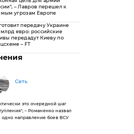
конная цель для армии
сии", – Лавров перешел к
ямым угрозам Европе
готовит передачу Украине
 млрд евро: российские
ивы передадут Киеву по
цсхеме – FT
нения
Сеть
актически это очередной шаг
тупления", – Романенко назвал
 одно направление боев ВСУ