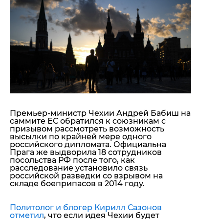
"ДНР"
Помощь проекту
"ЛНР"
Стиль Диалога
Оккупация Крыма
Шоу-биз
Новости Крыма
Культура
Донбасс
Общество
Армия Украины
Пресс-релизы
Авторское
Пресс-релизы
Мнение
Блоги
ИноСМИ
Премьер-министр Чехии Андрей Бабиш на
саммите ЕС обратился к союзникам с
призывом рассмотреть возможность
высылки по крайней мере одного
российского дипломата. Официальна
Прага же выдворила 18 сотрудников
посольства РФ после того, как
расследование установило связь
российской разведки со взрывом на
складе боеприпасов в 2014 году.
Политолог и блогер Кирилл Сазонов
отметил
, что если идея Чехии будет