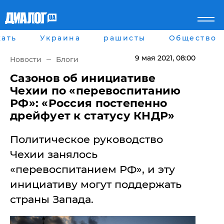
ать
Украина
рашисты
Общество
Главная
Города
Все новости
Донецк
9 мая 2021
, 08:00
Новости
Блоги
рассея
Луганск
Мир
Киев
Сазонов об инициативе
Беларусь
Харьков
Чехии по «перевоспитанию
Военное обозрение
Днепр
РФ»: «Россия постепенно
Наука и Техника
Львов
дрейфует к статусу КНДР»
Экономика
Одесса
Мнение
Политическое руководство
Блоги
Пресса
Чехии занялось
Шоу-биз
«перевоспитанием РФ», и эту
Здоровье
Украина
инициативу могут поддержать
Спорт
страны Запада.
Культура
Война на Донбассе и в
Лайф стайл
Крыму
Здоровье