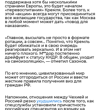
поддержана хотя бы несколькими
странами Европы, это будет началом
«перевоспитания» Кремля. Более того, к
этой «акции» всегда могут присоединиться
все желающие государства, так как Москва
в любой момент может дать «повод для
наказания».
«Главное, высылать не просто в формате
ротации, а совсем… Понятно, что Кремль
будет обижаться и в свою очередь
реагировать зеркально. И в этом нет
ничего плохого. М**дор постепенно
дрейфует к статусу КНДР. В общем, уходит
на самоизоляцию», — отметил Сазонов.
По его мнению, цивилизованный мир
может отгородиться от России и ввести
жесткие правила получения виз для
граждан РФ.
Напомним, отношения между Чехией и
Россией резко
ухудшились
после того, как
спецслужбы установили причастность
российских спецагентов ко взрыву на