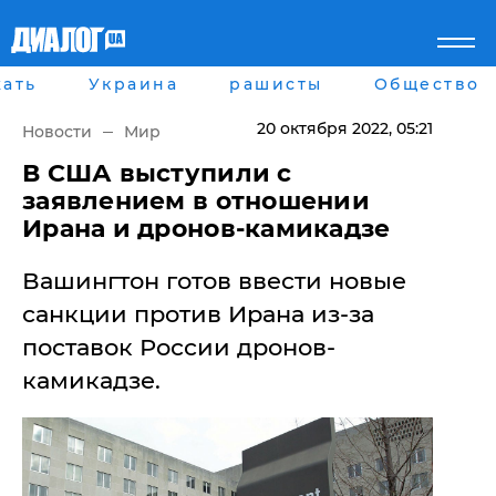
ать
Украина
рашисты
Общество
Главная
Города
Все новости
Донецк
20 октября 2022
, 05:21
Новости
Мир
рассея
Луганск
Мир
Киев
​В США выступили с
Беларусь
Харьков
заявлением в отношении
Военное обозрение
Днепр
Ирана и дронов-камикадзе
Наука и Техника
Львов
Экономика
Одесса
Вашингтон готов ввести новые
Мнение
Блоги
санкции против Ирана из-за
Пресса
поставок России дронов-
Шоу-биз
Здоровье
камикадзе.
Украина
Спорт
Культура
Война на Донбассе и в
Лайф стайл
Крыму
Здоровье