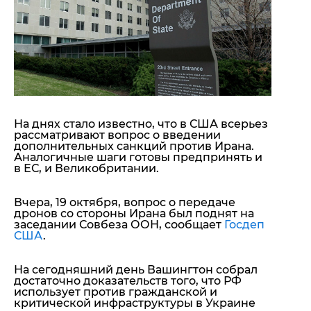
"ДНР"
Помощь проекту
"ЛНР"
Стиль Диалога
Оккупация Крыма
Шоу-биз
Новости Крыма
Культура
Донбасс
Общество
Армия Украины
Пресс-релизы
Авторское
Пресс-релизы
Мнение
На днях стало известно, что в США всерьез
Блоги
рассматривают вопрос о введении
дополнительных санкций против Ирана.
ИноСМИ
Аналогичные шаги готовы предпринять и
в ЕС, и Великобритании.
Вчера, 19 октября, вопрос о передаче
дронов со стороны Ирана был поднят на
заседании Совбеза ООН, сообщает
Госдеп
США
.
На сегодняшний день Вашингтон собрал
достаточно доказательств того, что РФ
использует против гражданской и
критической инфраструктуры в Украине