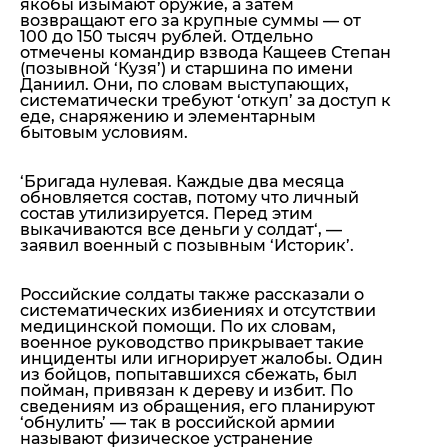
якобы изымают оружие, а затем
возвращают его за крупные суммы — от
100 до 150 тысяч рублей. Отдельно
отмечены командир взвода Кащеев Степан
(позывной ‘Кузя’) и старшина по имени
Даниил. Они, по словам выступающих,
систематически требуют ‘откуп’ за доступ к
еде, снаряжению и элементарным
бытовым условиям.
‘
Бригада нулевая. Каждые два месяца
обновляется состав, потому что личный
состав утилизируется. Перед этим
выкачиваются все деньги у солдат
‘, —
заявил военный с позывным ‘Историк’.
Российские солдаты также рассказали о
систематических избиениях и отсутствии
медицинской помощи. По их словам,
военное руководство прикрывает такие
инциденты или игнорирует жалобы. Один
из бойцов, попытавшихся сбежать, был
пойман, привязан к дереву и избит. По
сведениям из обращения, его планируют
‘обнулить’ — так в российской армии
называют физическое устранение