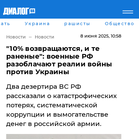
ать
Украина
рашисты
Общество
Главная
Города
Все новости
Донецк
8 июня 2025
, 10:58
Новости
Новости
рассея
Луганск
Мир
Киев
​"10% возвращаются, и те
Беларусь
Харьков
раненые": военные РФ
Военное обозрение
Днепр
разоблачают реалии войны
Наука и Техника
Львов
против Украины
Экономика
Одесса
Мнение
Два дезертира ВС РФ
Блоги
Пресса
рассказали о катастрофических
Шоу-биз
потерях, систематической
Здоровье
Украина
коррупции и вымогательстве
Спорт
денег в российской армии.
Культура
Война на Донбассе и в
Лайф стайл
Крыму
Здоровье