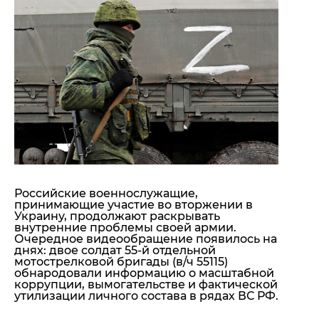
"ДНР"
Помощь проекту
"ЛНР"
Стиль Диалога
Оккупация Крыма
Шоу-биз
Новости Крыма
Культура
Донбасс
Общество
Армия Украины
Пресс-релизы
Авторское
Пресс-релизы
Мнение
Блоги
ИноСМИ
Российские военнослужащие,
принимающие участие во вторжении в
Украину, продолжают раскрывать
внутренние проблемы своей армии.
Очередное видеообращение появилось на
днях: двое солдат 55-й отдельной
мотострелковой бригады (в/ч 55115)
обнародовали информацию о масштабной
коррупции, вымогательстве и фактической
утилизации личного состава в рядах ВС РФ.