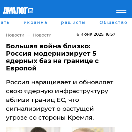
ать
Украина
рашисты
Общество
Главная
Города
Все новости
Донецк
16 июня 2025
, 16:57
Новости
Новости
рассея
Луганск
Мир
Киев
​Большая война близко:
Беларусь
Харьков
Россия модернизирует 5
Военное обозрение
Днепр
ядерных баз на границе с
Наука и Техника
Львов
Европой
Экономика
Одесса
Мнение
Россия наращивает и обновляет
Блоги
Пресса
свою ядерную инфраструктуру
Шоу-биз
вблизи границ ЕС, что
Здоровье
Украина
сигнализирует о растущей
Спорт
угрозе со стороны Кремля.
Культура
Война на Донбассе и в
Лайф стайл
Крыму
Здоровье