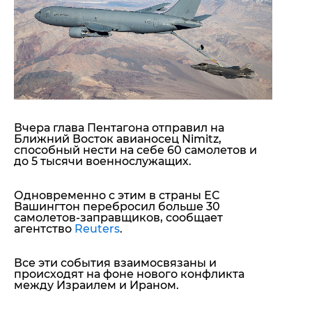
"ДНР"
Помощь проекту
"ЛНР"
Стиль Диалога
Оккупация Крыма
Шоу-биз
Новости Крыма
Культура
Донбасс
Общество
Армия Украины
Пресс-релизы
Авторское
Пресс-релизы
Мнение
Вчера глава Пентагона отправил на
Блоги
Ближний Восток авианосец Nimitz,
ИноСМИ
способный нести на себе 60 самолетов и
до 5 тысячи военнослужащих.
Одновременно с этим в страны ЕС
Вашингтон перебросил больше 30
самолетов-заправщиков, сообщает
агентство
Reuters
.
Все эти события взаимосвязаны и
происходят на фоне нового конфликта
между Израилем и Ираном.