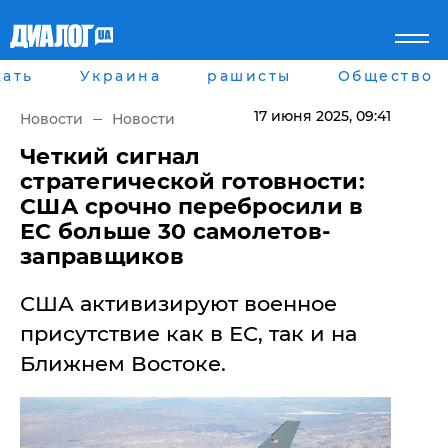
ать
Украина
рашисты
Общество
Главная
Города
Все новости
Донецк
17 июня 2025
, 09:41
Новости
Новости
рассея
Луганск
Мир
Киев
​Четкий сигнал
Беларусь
Харьков
стратегической готовности:
Военное обозрение
Днепр
США срочно перебросили в
Наука и Техника
Львов
ЕС больше 30 самолетов-
Экономика
Одесса
заправщиков
Мнение
Блоги
Пресса
США активизируют военное
Шоу-биз
присутствие как в ЕС, так и на
Здоровье
Украина
Ближнем Востоке.
Спорт
Культура
Война на Донбассе и в
Лайф стайл
Крыму
Здоровье