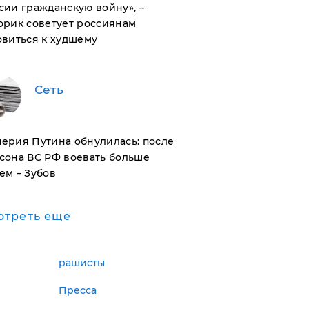
сии гражданскую войну», –
орик советует россиянам
овиться к худшему
Сеть
ерия Путина обнулилась: после
сона ВС РФ воевать больше
ем – Зубов
отреть ещё
рашисты
Пресса