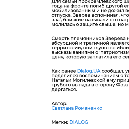
Для семьи прокремлевского шоу
года на фронте погиб другой е
мобилизованным и не дожил вс
отпуска. Зверев вспоминал, что
зла’, близкие называли его па
молилась о защите свыше, но м
Смерть племянников Зверева н
абсурдной и трагичной являетс
территории, они глупо погибли
высказываниями о ‘патриотизм
цену, которую заплатила его се
Как ранее
Dialog.UA
сообщал, у
поделился воспоминанием о том
Натальи Могилевской ему при
грубого выпада в сторону Фоззи
дергаться.
Автор:
Светлана Романенко
Метки:
DIALOG