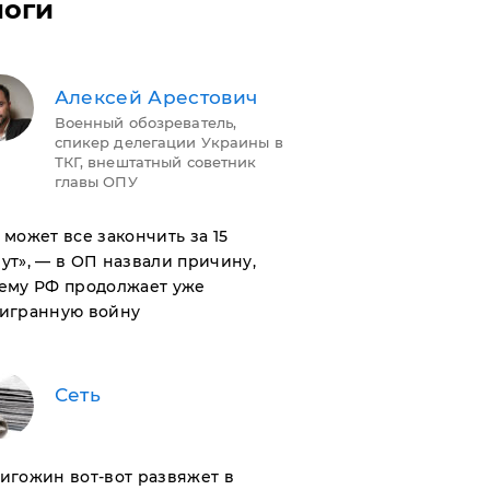
логи
Алексей Арестович
Военный обозреватель,
спикер делегации Украины в
ТКГ, внештатный советник
главы ОПУ
н может все закончить за 15
ут», — в ОП назвали причину,
ему РФ продолжает уже
игранную войну
Сеть
ригожин вот-вот развяжет в