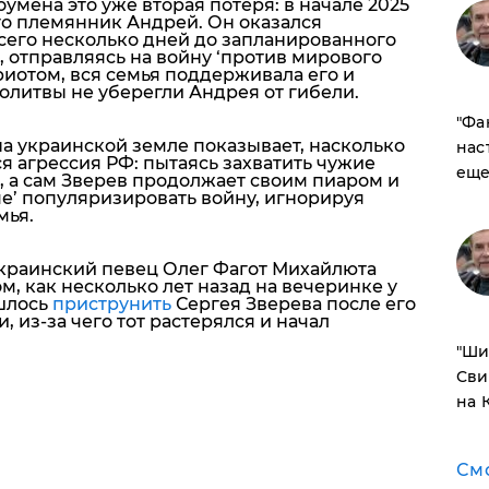
мена это уже вторая потеря: в начале 2025
го племянник Андрей. Он оказался
его несколько дней до запланированного
, отправляясь на войну ‘против мирового
триотом, вся семья поддерживала его и
олитвы не уберегли Андрея от гибели.
​"Ф
а украинской земле показывает, насколько
нас
я агрессия РФ: пытаясь захватить чужие
еще
, а сам Зверев продолжает своим пиаром и
е’ популяризировать войну, игнорируя
мья.
краинский певец Олег Фагот Михайлюта
, как несколько лет назад на вечеринке у
шлось
приструнить
Сергея Зверева после его
, из-за чего тот растерялся и начал
​"Ш
Сви
на 
См