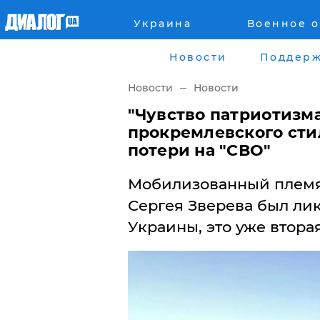
Украина
Военное 
Главная
Города
Новости
Поддерж
Все новости
Донецк
Новости
Новости
рассея
Луганск
"Чувство патриотизма
прокремлевского сти
Мир
Киев
потери на "СВО"
Беларусь
Харьков
Мобилизованный племя
Сергея Зверева был ли
Военное обозрение
Днепр
Украины, это уже вторая
Наука и Техника
Львов
Экономика
Одесса
Мнение