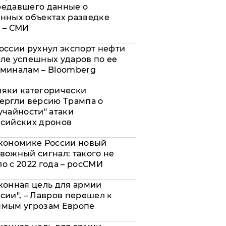
редавшего данные о
нных объектах разведке
 – СМИ
оссии рухнул экспорт нефти
ле успешных ударов по ее
миналам – Bloomberg
яки категорически
ергли версию Трампа о
учайности" атаки
сийских дронов
кономике России новый
вожный сигнал: такого не
о с 2022 года – росСМИ
конная цель для армии
сии", – Лавров перешел к
ямым угрозам Европе