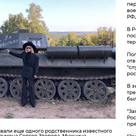
пе
вое
РФ,
В Р
пос
тер
Пол
отв
"сл
рос
В э
тре
был
"За
Рос
пр
вали еще одного родственника известного
оумена Сергея Зверева. Мужчина