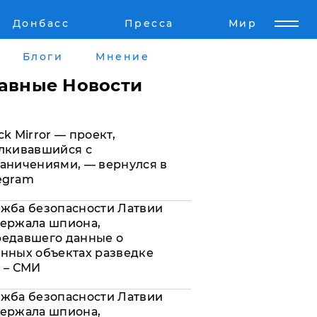
Донбасс
Пресса
Мир
Пресс-релизы
Авторское
Блоги
Мнение
Пресс-релизы
Мнение
лавные Новости
кту
Блоги
ck Mirror — проект,
а
ИноСМИ
лкивавшийся с
аничениями, — вернулся в
egram
жба безопасности Латвии
ержала шпиона,
редавшего данные о
нных объектах разведке
 – СМИ
жба безопасности Латвии
ержала шпиона,