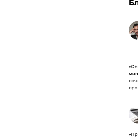
Б
​»О
мин
поч
про
​»П