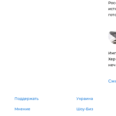
Рос
ист
гот
Имп
Хер
неч
См
Поддержать
Украина
Мнение
Шоу-Биз