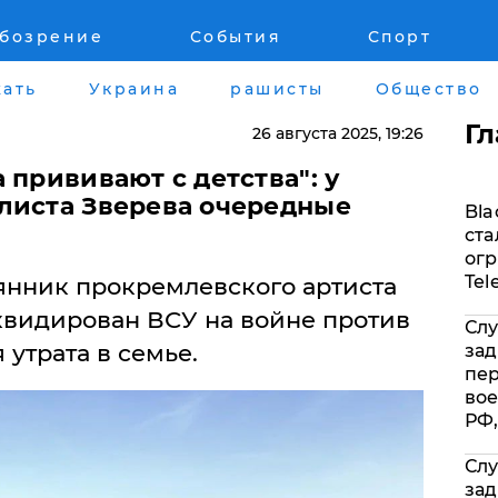
обозрение
События
Спорт
Война на Донбассе и в Крыму
Лайф стайл
ать
Украина
рашисты
Общество
"ДНР"
Здоровье
Г
26 августа 2025
, 19:26
"ЛНР"
Помощь прое
 прививают с детства": у
листа Зверева очередные
Bla
Оккупация Крыма
Стиль Диалог
ста
огр
Новости Крыма
Шоу-биз
Tel
нник прокремлевского артиста
квидирован ВСУ на войне против
Слу
Донбасс
Культура
 утрата в семье.
зад
пе
Армия Украины
Общество
вое
РФ,
Слу
зад