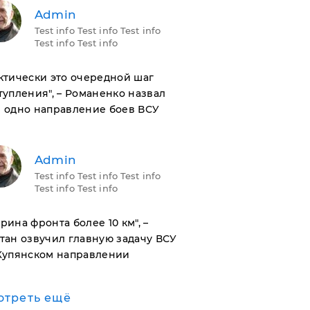
Admin
Test info Test info Test info
Test info Test info
актически это очередной шаг
тупления", – Романенко назвал
 одно направление боев ВСУ
Admin
Test info Test info Test info
Test info Test info
ирина фронта более 10 км", –
тан озвучил главную задачу ВСУ
Купянском направлении
отреть ещё