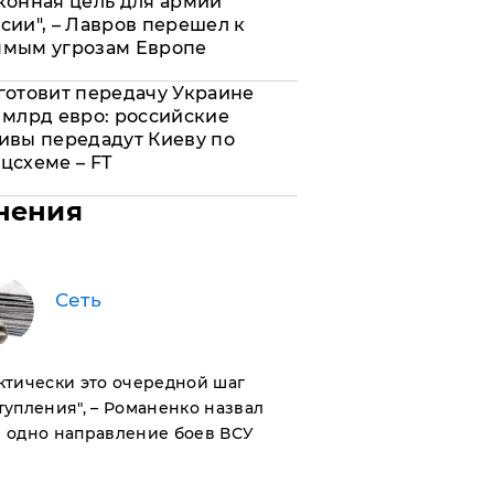
конная цель для армии
сии", – Лавров перешел к
ямым угрозам Европе
готовит передачу Украине
 млрд евро: российские
ивы передадут Киеву по
цсхеме – FT
нения
Сеть
актически это очередной шаг
тупления", – Романенко назвал
 одно направление боев ВСУ