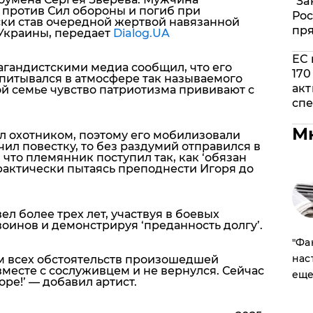
"За
 против Сил обороны и погиб при
Рос
ки став очередной жертвой навязанной
пр
Украины, передает
Dialog.UA
ЕС 
агандистскими медиа сообщил, что его
170
спитывался в атмосфере так называемого
акт
й семье чувство патриотизма прививают с
спе
М
л охотником, поэтому его мобилизовали
учил повестку, то без раздумий отправился в
 что племянник поступил так, как ‘обязан
актически пытаясь преподнести Игоря до
ел более трех лет, участвуя в боевых
оинов и демонстрируя ‘преданность долгу’.
​"Ф
нас
ем всех обстоятельств произошедшей
вместе с сослуживцем и не вернулся. Сейчас
еще
ре!’
— добавил артист.