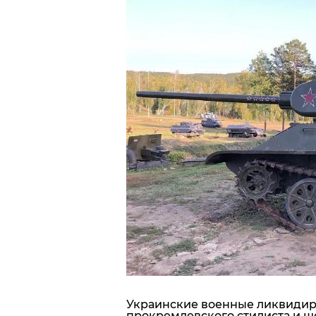
Блоги
Пресса
Шоу-биз
Здоровье
Украина
Спорт
Культура
Украинские военные ликвидир
прокремлевского стилиста и ш