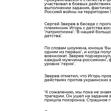
участвовал в боевых действиях
выполнении задания, фактичес
Россией войны на территории 
Сергей Зверев в беседе с проп
племянник Игорь с детства во
‘патриотизма’:
‘В нашей большо
детства’.
По словам шоумена, юноша
‘бы
одним из первых’
, и когда пол
военкомат. Зверев подчеркнул,
каждый мужчина-россиянин’, ф
уровня ‘героя’.
Зверев отметил, что Игорь пров
действиях против украинских в
‘К сожалению, мы пока не зна
трагедии. Он ушел на задание 
пришла похоронка. Страшное го