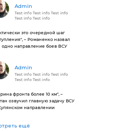
Admin
Test info Test info Test info
Test info Test info
актически это очередной шаг
тупления", – Романенко назвал
 одно направление боев ВСУ
Admin
Test info Test info Test info
Test info Test info
ирина фронта более 10 км", –
тан озвучил главную задачу ВСУ
Купянском направлении
отреть ещё