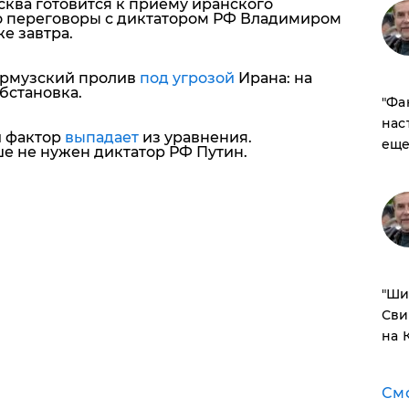
ква готовится к приему иранского
о переговоры с диктатором РФ Владимиром
е завтра.
Ормузский пролив
под угрозой
Ирана: на
бстановка.
​"Ф
нас
й фактор
выпадает
из уравнения.
еще
е не нужен диктатор РФ Путин.
​"Ш
Сви
на 
См