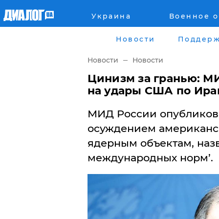
Украина
Военное 
Главная
Города
Новости
Поддерж
Все новости
Донецк
Новости
Новости
рассея
Луганск
Цинизм за гранью: МИ
на удары США по Ира
Мир
Киев
​МИД России опубликов
Беларусь
Харьков
осуждением американс
ядерным объектам, наз
Военное обозрение
Днепр
международных норм’.
Наука и Техника
Львов
Экономика
Одесса
Мнение