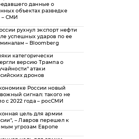
редавшего данные о
нных объектах разведке
 – СМИ
оссии рухнул экспорт нефти
ле успешных ударов по ее
миналам – Bloomberg
яки категорически
ергли версию Трампа о
учайности" атаки
сийских дронов
кономике России новый
вожный сигнал: такого не
о с 2022 года – росСМИ
конная цель для армии
сии", – Лавров перешел к
ямым угрозам Европе