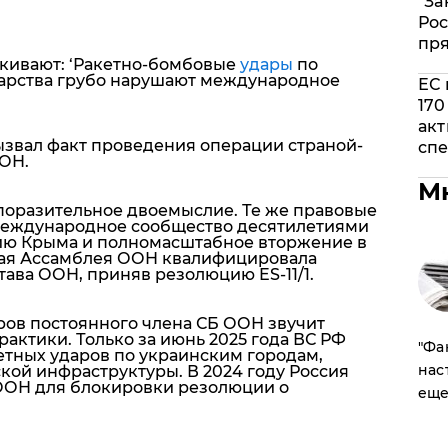
"За
Рос
пр
кивают: ‘Ракетно-бомбовые
удары
по
дарства грубо нарушают международное
ЕС 
170
акт
звал факт проведения операции страной-
спе
ОН.
М
поразительное двоемыслие. Те же правовые
 международное сообщество десятилетиями
сию Крыма и полномасштабное вторжение в
ьная Ассамблея ООН квалифицировала
ава ООН, приняв резолюцию ES-11/1.
аров постоянного члена СБ ООН звучит
актики. Только за июнь 2025 года ВС РФ
​"Ф
етных ударов по украинским городам,
нас
кой инфраструктуры. В 2024 году Россия
 ООН для блокировки резолюции о
еще