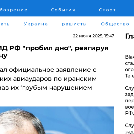
обозрение
События
Спорт
Война на Донбассе и в Крыму
Лайф стайл
ать
Украина
рашисты
Общество
"ДНР"
Здоровье
Г
22 июня 2025
, 15:47
"ЛНР"
Помощь прое
Д РФ "пробил дно", реагируя
ну
Bla
Оккупация Крыма
Стиль Диалог
ста
ал официальное заявление с
огр
Новости Крыма
Шоу-биз
Tel
ких авиаударов по иранским
вав их ‘грубым нарушением
Слу
Донбасс
Культура
зад
пе
Армия Украины
Общество
вое
РФ,
Слу
зад