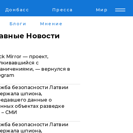
Донбасс
Пресса
Мир
Пресс-релизы
Авторское
Блоги
Мнение
Пресс-релизы
Мнение
лавные Новости
кту
Блоги
ck Mirror — проект,
а
ИноСМИ
лкивавшийся с
аничениями, — вернулся в
egram
жба безопасности Латвии
ержала шпиона,
редавшего данные о
нных объектах разведке
 – СМИ
жба безопасности Латвии
ержала шпиона,