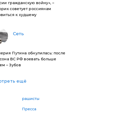
сии гражданскую войну», –
орик советует россиянам
овиться к худшему
Сеть
ерия Путина обнулилась: после
сона ВС РФ воевать больше
ем – Зубов
отреть ещё
рашисты
Пресса