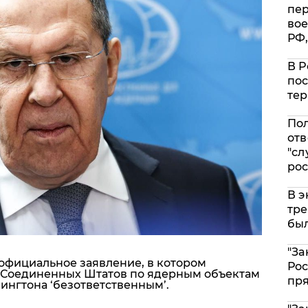
пе
вое
РФ,
В Р
пос
тер
Пол
отв
"сл
рос
В э
тре
был
"За
официальное заявление, в котором
Рос
С Соединенных Штатов по ядерным объектам
пр
ингтона ‘безответственным’.