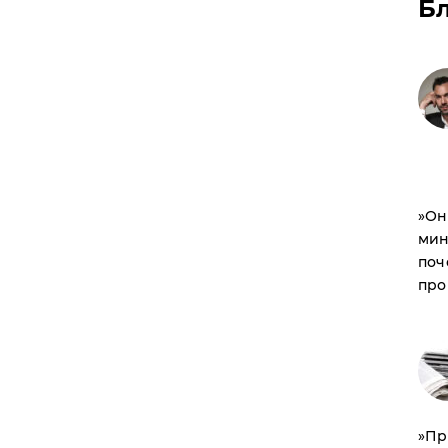
Б
​»О
мин
поч
про
​»П