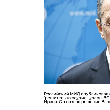
Блоги
Пресса
Шоу-биз
Здоровье
Украина
Спорт
Культура
Российский МИД опубликовал 
‘решительно осудил’ удары В
Ирана. Он назвал решение Ваш