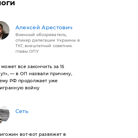
логи
Алексей Арестович
Военный обозреватель,
спикер делегации Украины в
ТКГ, внештатный советник
главы ОПУ
н может все закончить за 15
ут», — в ОП назвали причину,
ему РФ продолжает уже
игранную войну
Сеть
ригожин вот-вот развяжет в