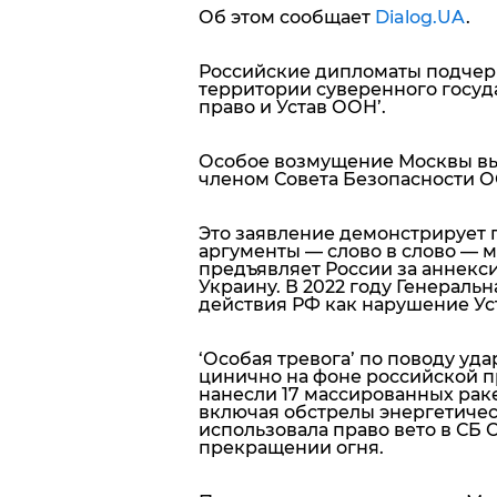
Об этом сообщает
Dialog.UA
.
Российские дипломаты подчер
территории суверенного госу
право и Устав ООН’.
Особое возмущение Москвы вы
членом Совета Безопасности О
Это заявление демонстрирует 
аргументы — слово в слово —
предъявляет России за аннек
Украину. В 2022 году Генерал
действия РФ как нарушение Уст
‘Особая тревога’ по поводу уд
цинично на фоне российской пр
нанесли 17 массированных рак
включая обстрелы энергетичес
использовала право вето в СБ
прекращении огня.