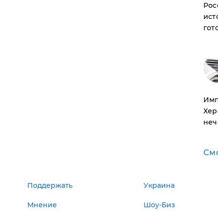
Рос
ист
гот
Имп
Хер
неч
См
Поддержать
Украина
Мнение
Шоу-Биз