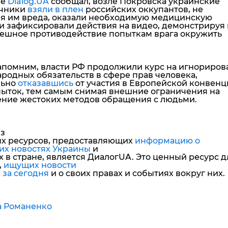
ее
Dialog.UA
сообщал, возле Покровска украинские
чники
взяли в плен
российских оккупантов, не
я им вреда, оказали необходимую медицинскую
и зафиксировали действия на видео, демонстрируя
пешное противодействие попыткам врага окружить
апомним, власти РФ продолжили курс на игнориров
родных обязательств в сфере прав человека,
льно
отказавшись
от участия в Европейской конвенц
пыток, тем самым снимая внешние ограничения на
ние жестоких методов обращения с людьми.
з
х ресурсов, предоставляющих
информацию о
их новостях Украины
и
 в стране, является ДиалогUA. Это ценный ресурс д
,
ищущих новости
 за сегодня
и о своих правах и событиях вокруг них.
а Романенко