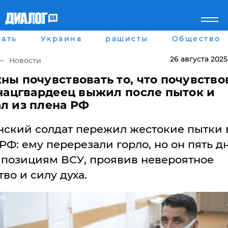
ать
Украина
рашисты
Общество
Главная
Города
Все новости
Донецк
26 августа 2025
Новости
рассея
Луганск
Мир
Киев
ны почувствовать то, что почувство
Беларусь
Харьков
 нацгвардеец выжил после пыток и
Военное обозрение
Днепр
л из плена РФ
Наука и Техника
Львов
Экономика
Одесса
нский солдат пережил жестокие пытки 
Мнение
Блоги
РФ: ему перерезали горло, но он пять д
Пресса
 позициям ВСУ, проявив невероятное
Шоу-биз
Здоровье
во и силу духа.
Украина
Спорт
Культура
Война на Донбассе и в
Лайф стайл
Крыму
Здоровье