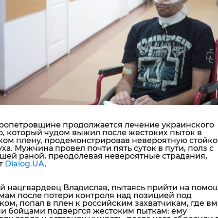
"ДНР"
Помощь проекту
"ЛНР"
Стиль Диалога
Оккупация Крыма
Шоу-биз
Новости Крыма
Культура
Донбасс
Общество
Армия Украины
Пресс-релизы
Авторское
Пресс-релизы
Мнение
Блоги
ИноСМИ
ропетровщине продолжается лечение украинского
о, который чудом выжил после жестоких пыток в
ком плену, продемонстрировав невероятную стойко
уха. Мужчина провел почти пять суток в пути, полз с
шей раной, преодолевая невероятные страдания,
т
Dialog.UA
.
ий нацгвардеец Владислав
, пытаясь прийти на помо
мам после потери контроля над позицией под
ом, попал в плен к российским захватчикам, где вм
ми бойцами подвергся жестоким пыткам: ему