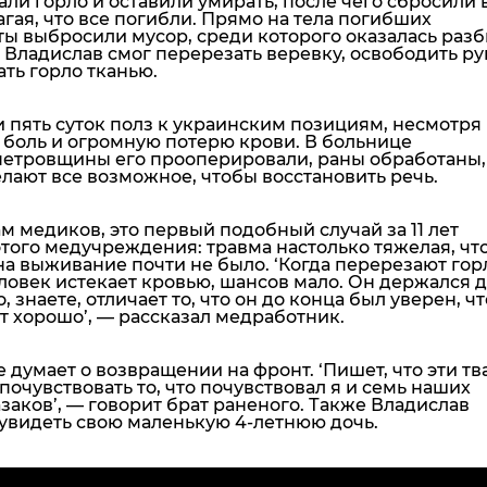
ли горло и оставили умирать, после чего сбросили 
агая, что все погибли. Прямо на тела погибших
ы выбросили мусор, среди которого оказалась разб
 Владислав смог перерезать веревку, освободить ру
ть горло тканью.
 пять суток полз к украинским позициям, несмотря
 боль и огромную потерю крови. В больнице
етровщины его прооперировали, раны обработаны,
лают все возможное, чтобы восстановить речь.
м медиков, это первый подобный случай за 11 лет
того медучреждения: травма настолько тяжелая, чт
на выживание почти не было.
‘
Когда перерезают гор
ловек истекает кровью, шансов мало. Он держался 
о, знаете, отличает то, что он до конца был уверен, чт
т хорошо’
, — рассказал медработник.
е думает о возвращении на фронт.
‘Пишет, что эти тв
очувствовать то, что почувствовал я и семь наших
заков’
, — говорит брат раненого. Также Владислав
 увидеть свою маленькую 4-летнюю дочь.