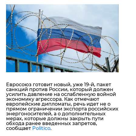
"ДНР"
Помощь проекту
"ЛНР"
Стиль Диалога
Оккупация Крыма
Шоу-биз
Новости Крыма
Культура
Донбасс
Общество
Армия Украины
Пресс-релизы
Авторское
Пресс-релизы
Мнение
Блоги
ИноСМИ
Евросоюз готовит новый, уже 19-й, пакет
санкций против России, который должен
усилить давление на ослабленную войной
экономику агрессора. Как отмечают
европейские дипломаты, речь идет не о
прямом ограничении экспорта российских
энергоносителей, а о дополнительных
мерах, которые должны закрыть пути
обхода ранее введенных запретов,
сообщает
Politico
.