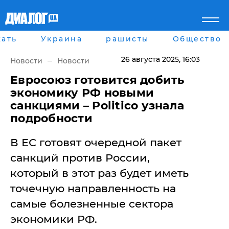
ать
Украина
рашисты
Общество
Главная
Города
Все новости
Донецк
26 августа 2025
, 16:03
Новости
Новости
рассея
Луганск
Мир
Киев
Евросоюз готовится добить
Беларусь
Харьков
экономику РФ новыми
Военное обозрение
Днепр
санкциями – Politico узнала
Наука и Техника
Львов
подробности
Экономика
Одесса
Мнение
В ЕС готовят очередной пакет
Блоги
Пресса
санкций против России,
Шоу-биз
который в этот раз будет иметь
Здоровье
Украина
точечную направленность на
Спорт
самые болезненные сектора
Культура
Война на Донбассе и в
Лайф стайл
экономики РФ.
Крыму
Здоровье