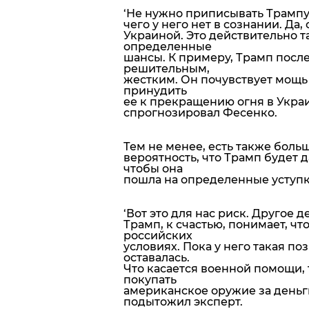
‘Не нужно приписывать Трампу 
чего у него нет в сознании. Да
Украиной. Это действительно та
определенные
шансы. К примеру, Трамп после
решительным,
жестким. Он почувствует мощь 
принудить
ее к прекращению огня в Украи
спрогнозировал Фесенко.
Тем не менее, есть также боль
вероятность, что Трамп будет д
чтобы она
пошла на определенные уступк
‘Вот это для нас риск. Другое д
Трамп, к счастью, понимает, чт
российских
условиях. Пока у него такая поз
оставалась.
Что касается военной помощи, т
покупать
американское оружие за деньги
подытожил эксперт.