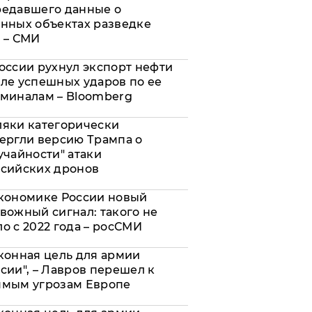
редавшего данные о
нных объектах разведке
 – СМИ
оссии рухнул экспорт нефти
ле успешных ударов по ее
миналам – Bloomberg
яки категорически
ергли версию Трампа о
учайности" атаки
сийских дронов
кономике России новый
вожный сигнал: такого не
о с 2022 года – росСМИ
конная цель для армии
сии", – Лавров перешел к
ямым угрозам Европе