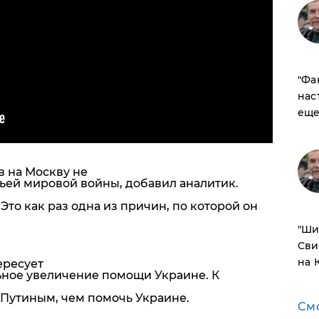
​"Ф
нас
еще
 на Москву не
етьей мировой войны, добавил аналитик.
Это как раз одна из причин, по которой он
​"Ш
Сви
на 
ересует
ьное увеличение помощи Украине. К
 Путиным, чем помочь Украине.
См