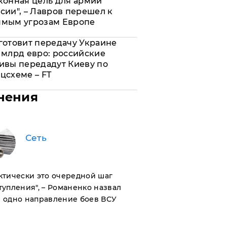
конная цель для армии
сии", – Лавров перешел к
ямым угрозам Европе
готовит передачу Украине
 млрд евро: российские
ивы передадут Киеву по
цсхеме – FT
нения
Сеть
актически это очередной шаг
тупления", – Романенко назвал
 одно направление боев ВСУ