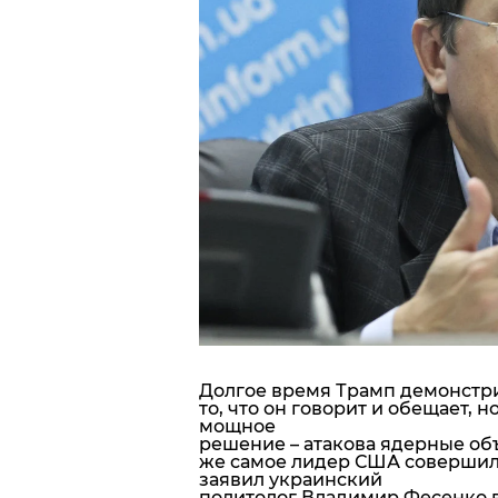
Блоги
Пресса
Шоу-биз
Здоровье
Украина
Спорт
Культура
Долгое время Трамп демонстр
то, что он говорит и обещает, 
мощное
решение – атакова ядерные объ
же самое лидер США совершил и
заявил украинский
политолог Владимир Фесенко 