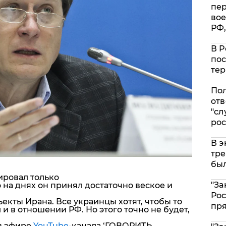
пе
вое
РФ,
В Р
пос
тер
Пол
отв
"сл
рос
В э
тре
был
ировал только
"За
но на днях он принял достаточно веское и
Рос
екты Ирана. Все украинцы хотят, чтобы то
пр
 в отношении РФ. Но этого точно не будет,
в эфире
YouTube
-канала ‘ГОВОРИТЬ