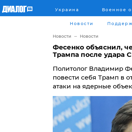
Украина
Военное 
Главная
Города
Новости
Поддерж
Все новости
Донецк
Новости
Новости
рассея
Луганск
Фесенко объяснил, че
Трампа после удара 
Мир
Киев
Политолог Владимир Фе
Беларусь
Харьков
повести себя Трамп в 
атаки на ядерные объек
Военное обозрение
Днепр
Наука и Техника
Львов
Экономика
Одесса
Мнение