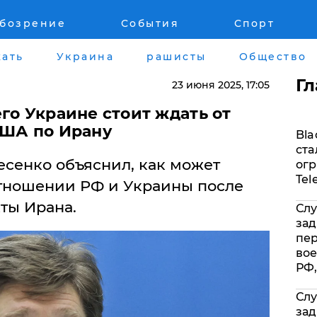
обозрение
События
Спорт
Война на Донбассе и в Крыму
Лайф стайл
ать
Украина
рашисты
Общество
"ДНР"
Здоровье
Г
23 июня 2025
, 17:05
"ЛНР"
Помощь прое
го Украине стоит ждать от
США по Ирану
Bla
Оккупация Крыма
Стиль Диалог
ста
сенко объяснил, как может
огр
Новости Крыма
Шоу-биз
Tel
отношении РФ и Украины после
ты Ирана.
Слу
Донбасс
Культура
зад
пе
Армия Украины
Общество
вое
РФ,
Слу
зад