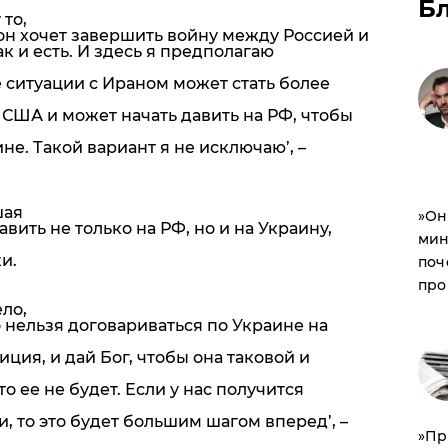
Б
то,
, он хочет завершить войну между Россией и
к и есть. И здесь я предполагаю
 ситуации с Ираном может стать более
США и может начать давить на РФ, чтобы
не. Такой вариант я не исключаю’,
–
шая
​»О
авить не только на РФ, но и на Украину,
мин
и.
поч
про
ело,
о нельзя договариваться по Украине на
иция, и дай Бог, чтобы она таковой и
о ее не будет. Если у нас получится
, то это будет большим шагом вперед’,
–
​»П