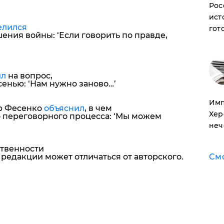
Рос
ист
елился
гот
ния войны: ‘Если говорить по правде,
ил
на вопрос,
сенью: ‘Нам нужно заново…’
Имп
р Фесенко
объяснил
, в чем
Хер
 переговорного процесса: ‘Мы можем
неч
ственности
См
редакции может отличаться от авторского.