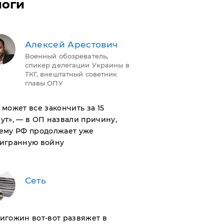
логи
Алексей Арестович
Военный обозреватель,
спикер делегации Украины в
ТКГ, внештатный советник
главы ОПУ
н может все закончить за 15
ут», — в ОП назвали причину,
ему РФ продолжает уже
игранную войну
Сеть
ригожин вот-вот развяжет в