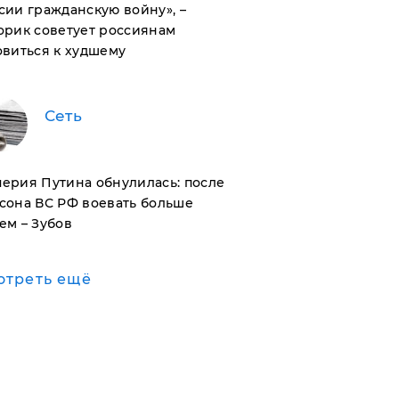
сии гражданскую войну», –
орик советует россиянам
овиться к худшему
Сеть
ерия Путина обнулилась: после
сона ВС РФ воевать больше
ем – Зубов
отреть ещё