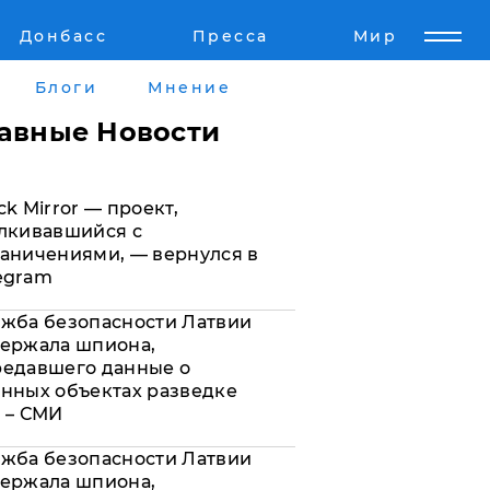
Донбасс
Пресса
Мир
Пресс-релизы
Авторское
Блоги
Мнение
Пресс-релизы
Мнение
лавные Новости
кту
Блоги
ck Mirror — проект,
а
ИноСМИ
лкивавшийся с
аничениями, — вернулся в
egram
жба безопасности Латвии
ержала шпиона,
редавшего данные о
нных объектах разведке
 – СМИ
жба безопасности Латвии
ержала шпиона,