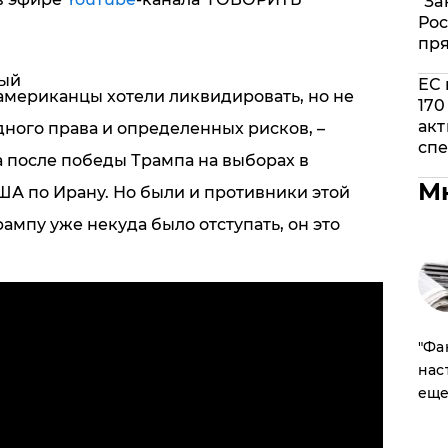
"За
Рос
пр
ный
ЕС 
о американцы хотели ликвидировать, но не
170
акт
ного права и определенных рисков,
–
спе
а после победы Трампа на выборах в
М
ША по Ирану. Но были и противники этой
ампу уже некуда было отступать, он это
​"Ф
нас
еще