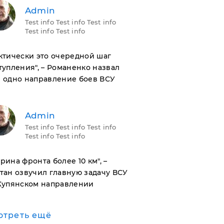
Admin
Test info Test info Test info
Test info Test info
актически это очередной шаг
тупления", – Романенко назвал
 одно направление боев ВСУ
Admin
Test info Test info Test info
Test info Test info
ирина фронта более 10 км", –
тан озвучил главную задачу ВСУ
Купянском направлении
отреть ещё