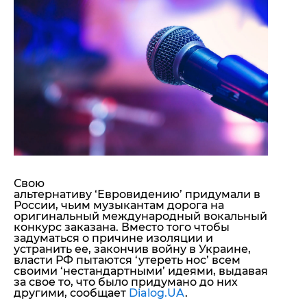
"ДНР"
Помощь проекту
"ЛНР"
Стиль Диалога
Оккупация Крыма
Шоу-биз
Новости Крыма
Культура
Донбасс
Общество
Армия Украины
Пресс-релизы
Авторское
Пресс-релизы
Мнение
Блоги
ИноСМИ
Свою
альтернативу ‘Евровидению’ придумали в
России, чьим музыкантам дорога на
оригинальный международный вокальный
конкурс заказана. Вместо того чтобы
задуматься о причине изоляции и
устранить ее, закончив войну в Украине,
власти РФ пытаются ‘утереть нос’ всем
своими ‘нестандартными’ идеями, выдавая
за свое то, что было придумано до них
другими, сообщает
Dialog.UA
.