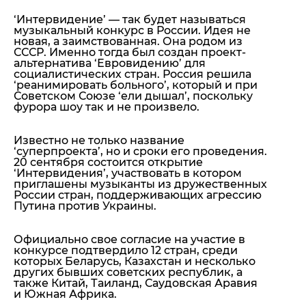
‘Интервидение’
— так будет называться
музыкальный конкурс в России. Идея не
новая, а заимствованная. Она родом из
СССР. Именно тогда был создан проект-
альтернатива ‘Евровидению’ для
социалистических стран. Россия решила
‘реанимировать больного’, который и при
Советском Союзе ‘ели дышал’, поскольку
фурора шоу так и не произвело.
Известно не только название
‘суперпроекта’, но и сроки его проведения.
20 сентября состоится открытие
‘Интервидения’, участвовать в котором
приглашены музыканты из дружественных
России стран, поддерживающих агрессию
Путина против Украины.
Официально свое согласие на участие в
конкурсе подтвердило 12 стран, среди
которых Беларусь, Казахстан и несколько
других бывших советских республик, а
также Китай, Таиланд, Саудовская Аравия
и Южная Африка.