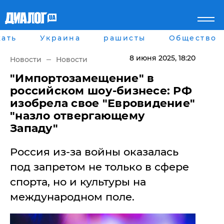
ать
Украина
рашисты
Общество
Главная
Города
Все новости
Донецк
8 июня 2025
, 18:20
Новости
Новости
рассея
Луганск
Мир
Киев
"Импортозамещение" в
Беларусь
Харьков
российском шоу-бизнесе: РФ
Военное обозрение
Днепр
изобрела свое "Евровидение"
Наука и Техника
Львов
"назло отвергающему
Экономика
Одесса
Западу"
Мнение
Блоги
Пресса
Россия из-за войны оказалась
Шоу-биз
под запретом не только в сфере
Здоровье
Украина
спорта, но и культуры на
Спорт
международном поле.
Культура
Война на Донбассе и в
Лайф стайл
Крыму
Здоровье