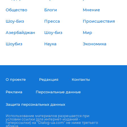
Общество
Блоги
Мнение
Шоу-Биз
Пресса
Происшествия
Азербайджан
Шоу-биз
Мир
Шоубиз
Наука
Экономика
О проекте
Редакция
Контакты
Реклама
Персональные данные
Защита персональных данных
Использование материалов разрешается при
условии ссылки (для интернет-изданий -
гиперссылки) на "Dialog-ua.com" не ниже третьего
абзаца.