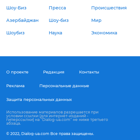
Шоу-Биз
Пресса
Происшествия
Азербайджан
Шоу-биз
Мир
Шоубиз
Наука
Экономика
О проекте
Редакция
Контакты
Реклама
Персональные данные
Защита персональных данных
Использование материалов разрешается при
условии ссылки (для интернет-изданий -
гиперссылки) на "Dialog-ua.com" не ниже третьего
абзаца.
© 2022,
Dialog-ua.сom
Все права защищены.