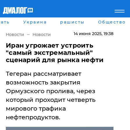
ать
Украина
рашисты
Общество
Главная
Города
Все новости
Донецк
14 июня 2025
, 19:38
Новости
Новости
рассея
Луганск
Мир
Киев
Иран угрожает устроить
Беларусь
Харьков
"самый экстремальный"
Военное обозрение
Днепр
сценарий для рынка нефти
Наука и Техника
Львов
Экономика
Одесса
Тегеран рассматривает
Мнение
Блоги
возможность закрытия
Пресса
Ормузского пролива, через
Шоу-биз
Здоровье
который проходит четверть
Украина
мирового трафика
Спорт
нефтепродуктов.
Культура
Война на Донбассе и в
Лайф стайл
Крыму
Здоровье