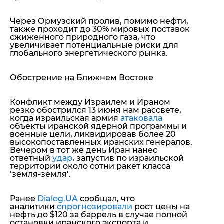
Через Ормузский пролив, помимо нефти,
также проходит до 30% мировых поставок
сжиженного природного газа, что
увеличивает потенциальные риски для
глобального энергетического рынка.
Обострение на Ближнем Востоке
Конфликт между Израилем и Ираном
резко обострился 13 июня нам рассвете,
когда израильская армия
атаковала
объекты иранской ядерной программы и
военные цели, ликвидировав более 20
высокопоставленных иранских генералов.
Вечером в тот же день Иран нанес
ответный
удар
, запустив по израильской
территории около сотни ракет класса
‘земля-земля’.
Ранее
Dialog.UA
сообщал, что
аналитики
спрогнозировали
рост цены на
нефть до $120 за баррель в случае полной
остановки иранского экспорта и