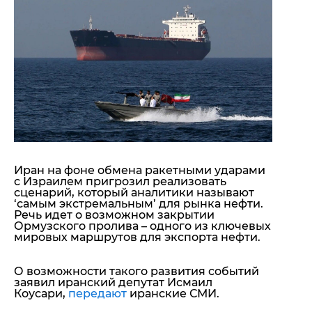
"ДНР"
Помощь проекту
"ЛНР"
Стиль Диалога
Оккупация Крыма
Шоу-биз
Новости Крыма
Культура
Донбасс
Общество
Армия Украины
Пресс-релизы
Авторское
Пресс-релизы
Мнение
Блоги
ИноСМИ
Иран на фоне обмена ракетными ударами
с Израилем пригрозил реализовать
сценарий, который аналитики называют
‘самым экстремальным’ для рынка нефти.
Речь идет о возможном закрытии
Ормузского пролива – одного из ключевых
мировых маршрутов для экспорта нефти
.
О возможности такого развития событий
заявил иранский депутат Исмаил
Коусари,
передают
иранские СМИ.