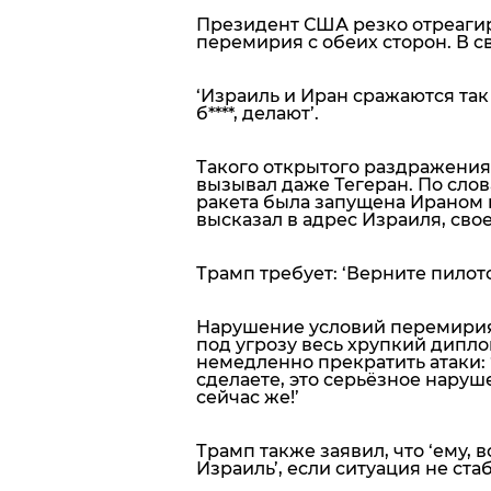
Президент США резко отреаги
перемирия с обеих сторон. В сво
‘Израиль и Иран сражаются так д
б****, делают’.
Такого открытого раздражения
вызывал даже Тегеран. По слова
ракета была запущена Ираном 
высказал в адрес Израиля, сво
Трамп требует: ‘Верните пилото
Нарушение условий перемирия,
под угрозу весь хрупкий дипл
немедленно прекратить атаки:
сделаете, это серьёзное наруш
сейчас же!’
Трамп также заявил, что ‘ему,
Израиль’, если ситуация не ст