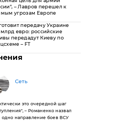
конная цель для армии
сии", – Лавров перешел к
ямым угрозам Европе
готовит передачу Украине
 млрд евро: российские
ивы передадут Киеву по
цсхеме – FT
нения
Сеть
актически это очередной шаг
тупления", – Романенко назвал
 одно направление боев ВСУ