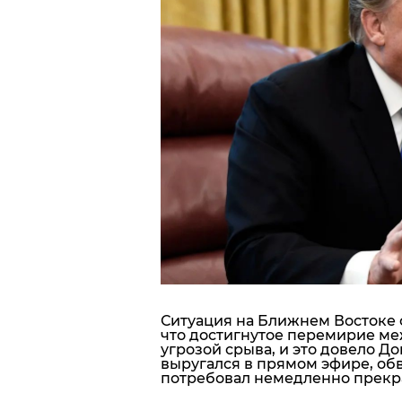
Блоги
Пресса
Шоу-биз
Здоровье
Украина
Спорт
Культура
Ситуация на Ближнем Востоке с
что достигнутое перемирие ме
угрозой срыва, и это довело Д
выругался в прямом эфире, об
потребовал немедленно прекр