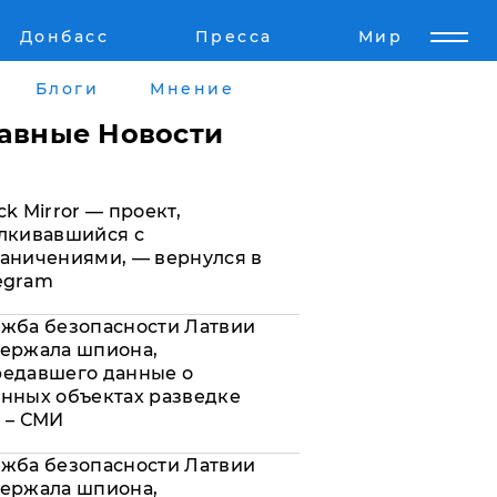
Донбасс
Пресса
Мир
Пресс-релизы
Авторское
Блоги
Мнение
Пресс-релизы
Мнение
лавные Новости
кту
Блоги
ck Mirror — проект,
а
ИноСМИ
лкивавшийся с
аничениями, — вернулся в
egram
жба безопасности Латвии
ержала шпиона,
редавшего данные о
нных объектах разведке
 – СМИ
жба безопасности Латвии
ержала шпиона,