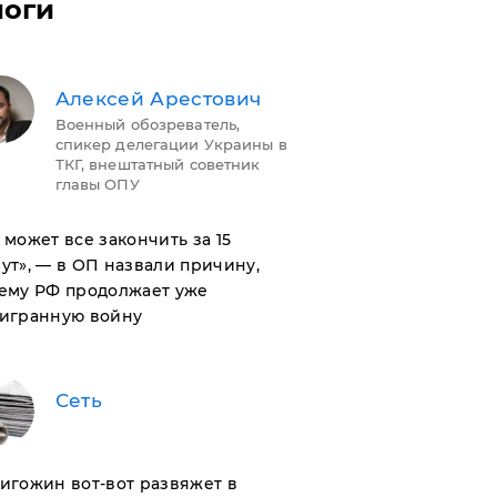
логи
Алексей Арестович
Военный обозреватель,
спикер делегации Украины в
ТКГ, внештатный советник
главы ОПУ
н может все закончить за 15
ут», — в ОП назвали причину,
ему РФ продолжает уже
игранную войну
Сеть
ригожин вот-вот развяжет в