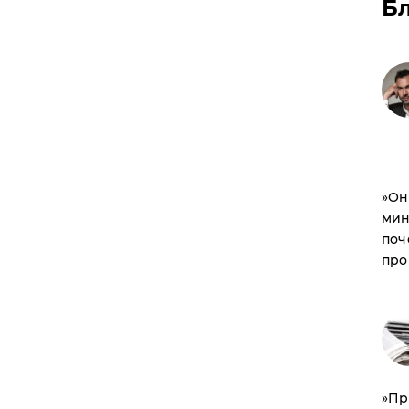
Б
​»О
мин
поч
про
​»П