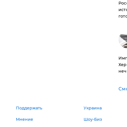
Рос
ист
гот
Имп
Хер
неч
См
Поддержать
Украина
Мнение
Шоу-Биз