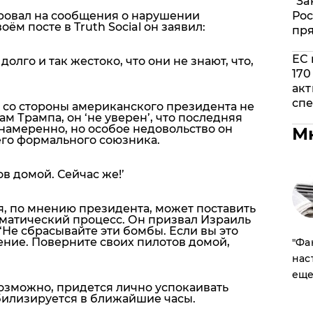
"За
ровал на сообщения о нарушении
Рос
ём посте в Truth Social он заявил:
пр
ЕС 
олго и так жестоко, что они не знают, что,
170
акт
спе
 со стороны американского президента не
м Трампа, он ‘не уверен’, что последняя
намеренно, но особое недовольство он
М
его формального союзника.
в домой. Сейчас же!’
 по мнению президента, может поставить
оматический процесс. Он призвал Израиль
‘Не сбрасывайте эти бомбы. Если вы это
ение. Поверните своих пилотов домой,
​"Ф
нас
еще
 возможно, придется лично успокаивать
абилизируется в ближайшие часы.