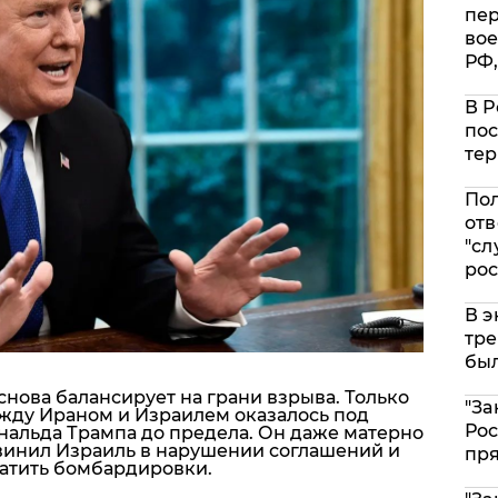
пе
вое
РФ,
В Р
пос
тер
Пол
отв
"сл
рос
В э
тре
был
нова балансирует на грани взрыва. Только
"За
жду Ираном и Израилем оказалось под
Рос
ональда Трампа до предела. Он даже матерно
винил Израиль в нарушении соглашений и
пр
атить бомбардировки.