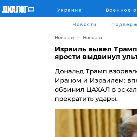
Украина
Военное 
Главная
Города
Новости
Поддерж
Все новости
Донецк
Новости
Новости
рассея
Луганск
​Израиль вывел Трамп
ярости выдвинул уль
Мир
Киев
Дональд Трамп взорвал
Беларусь
Харьков
Ираном и Израилем: впе
обвинил ЦАХАЛ в эскал
Военное обозрение
Днепр
прекратить удары.
Наука и Техника
Львов
Экономика
Одесса
Мнение