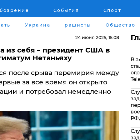
обозрение
События
Спорт
Война на Донбассе и в Крыму
Лайф стайл
ать
Украина
рашисты
Общество
"ДНР"
Здоровье
Г
24 июня 2025
, 15:08
"ЛНР"
Помощь прое
а из себя – президент США в
тиматум Нетаньяху
Bla
Оккупация Крыма
Стиль Диалог
ста
ся после срыва перемирия между
огр
Новости Крыма
Шоу-биз
Tel
рвые за все время он открыто
ации и потребовал немедленно
Слу
Донбасс
Культура
зад
пе
Армия Украины
Общество
вое
РФ,
Слу
зад