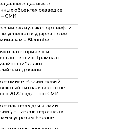
редавшего данные о
нных объектах разведке
 – СМИ
оссии рухнул экспорт нефти
ле успешных ударов по ее
миналам – Bloomberg
яки категорически
ергли версию Трампа о
учайности" атаки
сийских дронов
кономике России новый
вожный сигнал: такого не
о с 2022 года – росСМИ
конная цель для армии
сии", – Лавров перешел к
ямым угрозам Европе