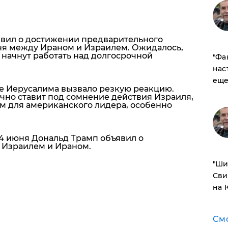
ъявил о достижении предварительного
ня между Ираном и Израилем. Ожидалось,
 начнут работать над долгосрочной
​"Ф
нас
еще
е Иерусалима вызвало резкую реакцию.
чно ставит под сомнение действия Израиля,
м для американского лидера, особенно
24 июня Дональд Трамп объявил о
Израилем и Ираном.
​"Ш
Сви
на 
См