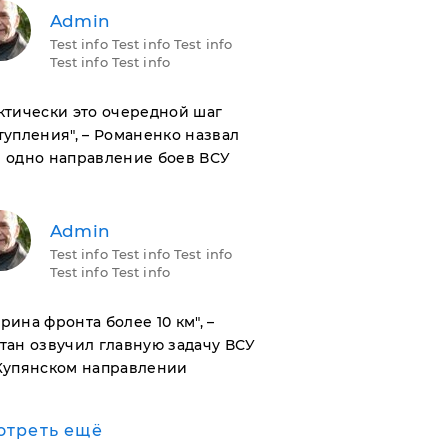
Admin
Test info Test info Test info
Test info Test info
актически это очередной шаг
тупления", – Романенко назвал
 одно направление боев ВСУ
Admin
Test info Test info Test info
Test info Test info
ирина фронта более 10 км", –
тан озвучил главную задачу ВСУ
Купянском направлении
отреть ещё