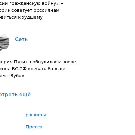
сии гражданскую войну», –
орик советует россиянам
овиться к худшему
Сеть
ерия Путина обнулилась: после
сона ВС РФ воевать больше
ем – Зубов
отреть ещё
рашисты
Пресса