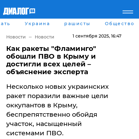
ать
Украина
рашисты
Общество
Главная
Города
Все новости
Донецк
1 сентября 2025
, 16:47
Новости
Новости
рассея
Луганск
Мир
Киев
Как ракеты "Фламинго"
Беларусь
Харьков
обошли ПВО в Крыму и
Военное обозрение
Днепр
достигли всех целей –
Наука и Техника
Львов
объяснение эксперта
Экономика
Одесса
Мнение
Несколько новых украинских
Блоги
Пресса
ракет поразили важные цели
Шоу-биз
оккупантов в Крыму,
Здоровье
Украина
беспрепятственно обойдя
Спорт
участок, насыщенный
Культура
Война на Донбассе и в
Лайф стайл
системами ПВО.
Крыму
Здоровье