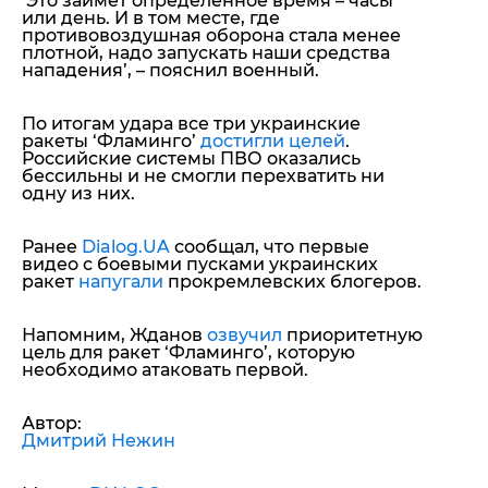
‘Это займет определенное время – часы
или день. И в том месте, где
противовоздушная оборона стала менее
плотной, надо запускать наши средства
нападения’
, – пояснил военный.
По итогам удара все три украинские
ракеты ‘Фламинго’
достигли целей
.
Российские системы ПВО оказались
бессильны и не смогли перехватить ни
одну из них.
Ранее
Dialog.UA
сообщал, что первые
видео с боевыми пусками украинских
ракет
напугали
прокремлевских блогеров.
Напомним, Жданов
озвучил
приоритетную
цель для ракет ‘Фламинго’, которую
необходимо атаковать первой.
Автор:
Дмитрий Нежин