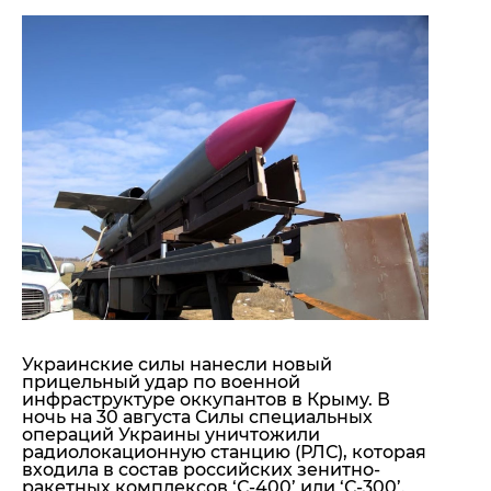
"ДНР"
Помощь проекту
"ЛНР"
Стиль Диалога
Оккупация Крыма
Шоу-биз
Новости Крыма
Культура
Донбасс
Общество
Армия Украины
Пресс-релизы
Авторское
Пресс-релизы
Мнение
Блоги
ИноСМИ
Украинские силы нанесли новый
прицельный удар по военной
инфраструктуре оккупантов в Крыму. В
ночь на 30 августа Силы специальных
операций Украины уничтожили
радиолокационную станцию (РЛС), которая
входила в состав российских зенитно-
ракетных комплексов ‘С-400’ или ‘С-300’.