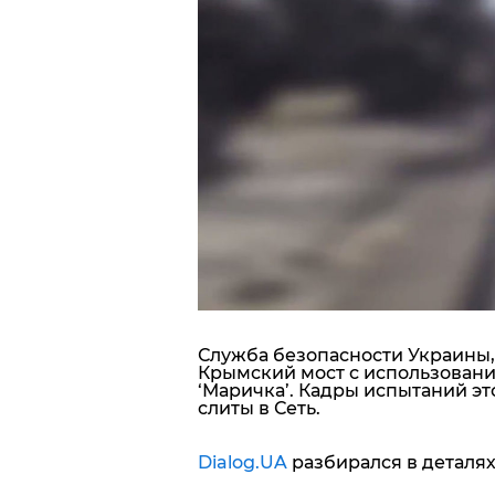
Блоги
Пресса
Шоу-биз
Здоровье
Украина
Спорт
Служба безопасности Украины,
Культура
Крымский мост с использован
‘Маричка’. Кадры испытаний эт
слиты в Сеть.
Dialog.UA
разбирался в деталях