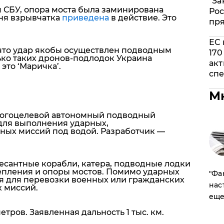
"За
м СБУ, опора моста была заминирована
Рос
ня взрывчатка
приведена
в действие. Это
пр
ЕС 
что удар якобы осуществлен подводным
170
ко таких дронов-подлодок Украина
акт
это ‘Маричка’.
спе
М
многоцелевой автономный подводный
для выполнения ударных,
ных миссий под водой. Разработчик —
есантные корабли, катера, подводные лодки
епления и опоры мостов. Помимо ударных
​"Ф
я для перевозки военных или гражданских
нас
х миссий.
еще
етров. Заявленная дальность 1 тыс. км.
.