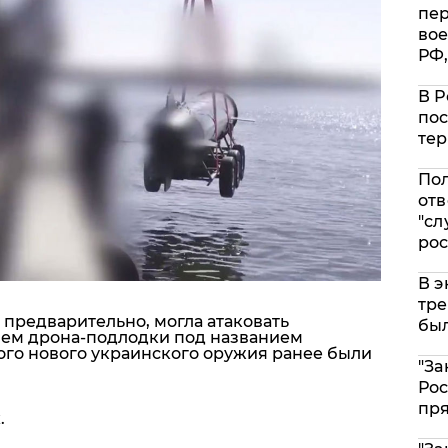
пе
вое
РФ,
В Р
пос
тер
Пол
отв
"сл
рос
В э
тре
 предварительно, могла атаковать
был
ием дрона-подлодки под названием
ого нового украинского оружия ранее были
"За
Рос
пр
.