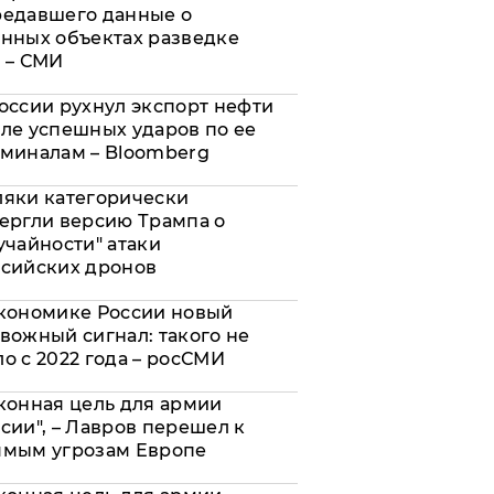
редавшего данные о
нных объектах разведке
 – СМИ
оссии рухнул экспорт нефти
ле успешных ударов по ее
миналам – Bloomberg
яки категорически
ергли версию Трампа о
учайности" атаки
сийских дронов
кономике России новый
вожный сигнал: такого не
о с 2022 года – росСМИ
конная цель для армии
сии", – Лавров перешел к
ямым угрозам Европе