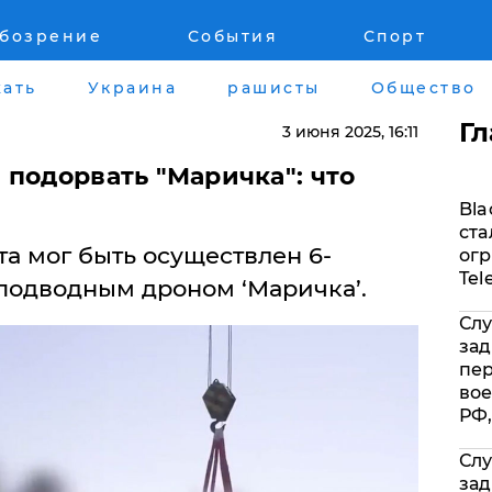
обозрение
События
Спорт
Война на Донбассе и в Крыму
Лайф стайл
ать
Украина
рашисты
Общество
"ДНР"
Здоровье
Г
3 июня 2025
, 16:11
"ЛНР"
Помощь прое
 подорвать "Маричка": что
Bla
Оккупация Крыма
Стиль Диалог
ста
а мог быть осуществлен 6-
огр
Новости Крыма
Шоу-биз
Tel
одводным дроном ‘Маричка’.
Слу
Донбасс
Культура
зад
пе
Армия Украины
Общество
вое
РФ,
Слу
зад