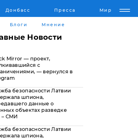
Донбасс
Пресса
Мир
Пресс-релизы
Авторское
Блоги
Мнение
Пресс-релизы
Мнение
лавные Новости
кту
Блоги
ck Mirror — проект,
а
ИноСМИ
лкивавшийся с
аничениями, — вернулся в
egram
жба безопасности Латвии
ержала шпиона,
редавшего данные о
нных объектах разведке
 – СМИ
жба безопасности Латвии
ержала шпиона,