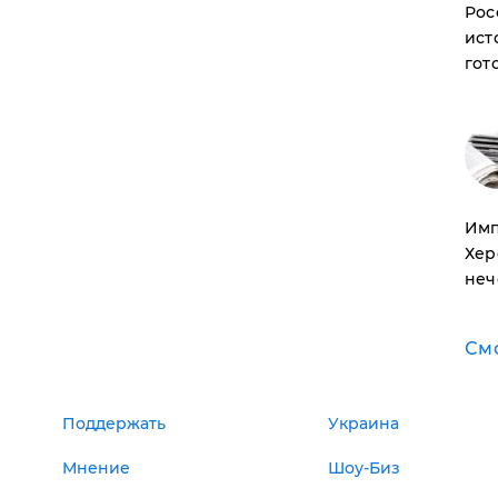
Рос
ист
гот
Имп
Хер
неч
См
Поддержать
Украина
Мнение
Шоу-Биз