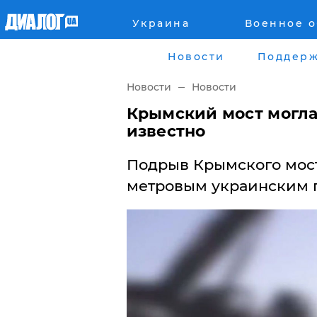
Украина
Военное 
Главная
Города
Новости
Поддерж
Все новости
Донецк
Новости
Новости
рассея
Луганск
​Крымский мост могла
известно
Мир
Киев
Подрыв Крымского мост
Беларусь
Харьков
метровым украинским п
Военное обозрение
Днепр
Наука и Техника
Львов
Экономика
Одесса
Мнение