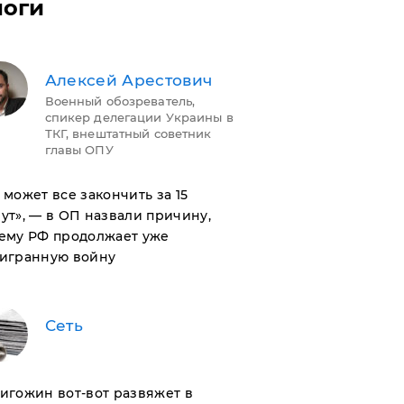
логи
Алексей Арестович
Военный обозреватель,
спикер делегации Украины в
ТКГ, внештатный советник
главы ОПУ
н может все закончить за 15
ут», — в ОП назвали причину,
ему РФ продолжает уже
игранную войну
Сеть
ригожин вот-вот развяжет в