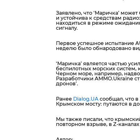
Заявлено, что ‘Маричка’ может
и устойчива к средствам ради
находиться в режиме ожидания
сигналу.
Первое успешное испытание AUV
неделю было обнародовано вид
‘Маричка’ является частью ус
беспилотных морских систем, 
Черном море, например, надво
Разработчики AMMO.Ukraine ст
дронов’.
Ранее
Dialog.UA
сообщал, что в
Крымском мосту: путаются в до
Мы также писали, что крымский
повторном взрыве, в Z-каналах
Автор: