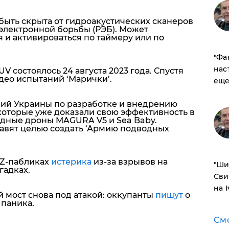
 быть скрыта от гидроакустических сканеров
оэлектронной борьбы (РЭБ). Может
 и активироваться по таймеру или по
​"Ф
нас
 состоялось 24 августа 2023 года. Спустя
ео испытаний ‘Марички’.
еще
илий Украины по разработке и внедрению
которые уже доказали свою эффективность в
дные дроны MAGURA V5 и Sea Baby.
авят целью создать ‘Армию подводных
 Z-пабликах
истерика
из-за взрывов на
​"Ш
гадках.
Сви
на 
 мост снова под атакой: оккупанты
пишут
о
 паника.
См