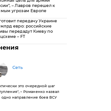
конная цель для армии
сии", – Лавров перешел к
ямым угрозам Европе
готовит передачу Украине
 млрд евро: российские
ивы передадут Киеву по
цсхеме – FT
нения
Сеть
актически это очередной шаг
тупления", – Романенко назвал
 одно направление боев ВСУ