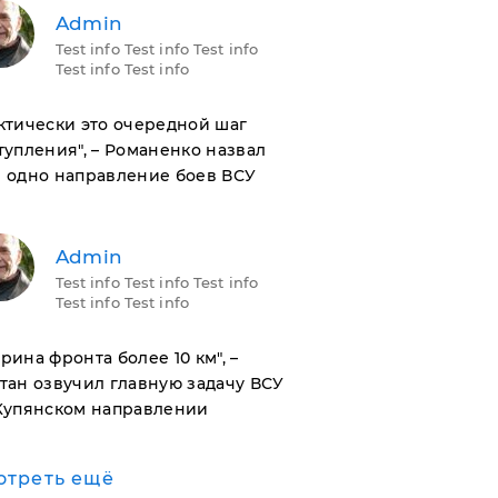
Admin
Test info Test info Test info
Test info Test info
актически это очередной шаг
тупления", – Романенко назвал
 одно направление боев ВСУ
Admin
Test info Test info Test info
Test info Test info
ирина фронта более 10 км", –
тан озвучил главную задачу ВСУ
Купянском направлении
отреть ещё