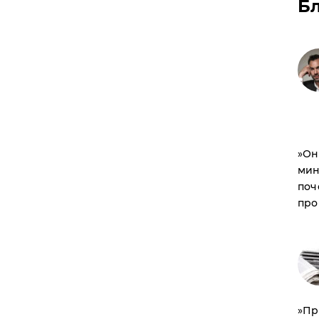
Б
​»О
мин
поч
про
​»П