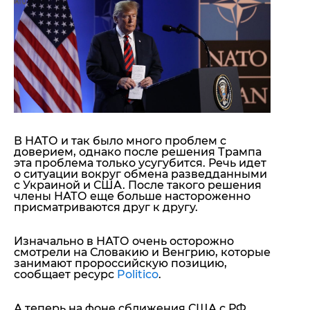
"ДНР"
Помощь проекту
"ЛНР"
Стиль Диалога
Оккупация Крыма
Шоу-биз
Новости Крыма
Культура
Донбасс
Общество
Армия Украины
Пресс-релизы
Авторское
Пресс-релизы
Мнение
Блоги
В НАТО и так было много проблем с
ИноСМИ
доверием, однако после решения Трампа
эта проблема только усугубится. Речь идет
о ситуации вокруг обмена разведданными
с Украиной и США
. После такого решения
члены НАТО еще больше настороженно
присматриваются друг к другу.
Изначально в НАТО очень осторожно
смотрели на Словакию и Венгрию, которые
занимают пророссийскую позицию,
сообщает ресурс
Politico
.
А теперь на фоне сближения США с РФ