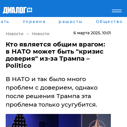
ать
Украина
рашисты
Общество
Главная
Города
Все новости
Донецк
6 марта 2025
, 10:01
Новости
Новости
рассея
Луганск
Мир
Киев
​Кто является общим врагом:
Беларусь
Харьков
в НАТО может быть "кризис
Военное обозрение
Днепр
доверия" из-за Трампа –
Наука и Техника
Львов
Politico
Экономика
Одесса
Мнение
В НАТО и так было много
Блоги
Пресса
проблем с доверием, однако
Шоу-биз
после решения Трампа эта
Здоровье
Украина
проблема только усугубится.
Спорт
Культура
Война на Донбассе и в
Лайф стайл
Крыму
Здоровье