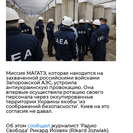
"ДНР"
Помощь проекту
"ЛНР"
Стиль Диалога
Оккупация Крыма
Шоу-биз
Новости Крыма
Культура
Донбасс
Общество
Армия Украины
Пресс-релизы
Авторское
Пресс-релизы
Мнение
Блоги
ИноСМИ
Миссия МАГАТЭ, которая находится на
захваченной российскими войсками
Запорожской АЭС, устроила
антиукраинскую провокацию. Она
впервые осуществила ротацию своего
персонала через оккупированные
территории Украины якобы ‘из
соображений безопасности’. Киев на это
согласия не давал.
Об этом
сообщил
журналист ‘Радио
Свобода’ Рикард Йозвяк (Rikard Jozwiak).