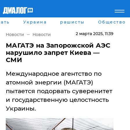
ать
Украина
рашисты
Общество
Главная
Города
Все новости
Донецк
2 марта 2025
, 11:39
Новости
Новости
рассея
Луганск
Мир
Киев
​МАГАТЭ на Запорожской АЭС
Беларусь
Харьков
нарушило запрет Киева —
Военное обозрение
Днепр
СМИ
Наука и Техника
Львов
Экономика
Одесса
Международное агентство по
Мнение
Блоги
атомной энергии (МАГАТЭ)
Пресса
пытается подорвать суверенитет
Шоу-биз
Здоровье
и государственную целостность
Украина
Украины.
Спорт
Культура
Война на Донбассе и в
Лайф стайл
Крыму
Здоровье