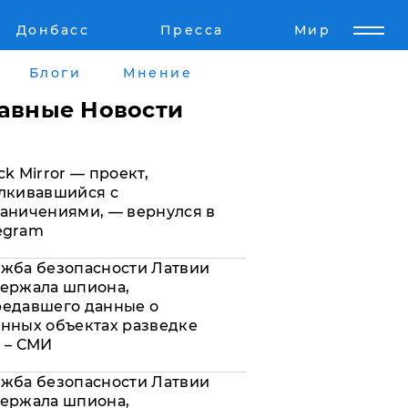
Донбасс
Пресса
Мир
Пресс-релизы
Авторское
Блоги
Мнение
Пресс-релизы
Мнение
лавные Новости
кту
Блоги
ck Mirror — проект,
а
ИноСМИ
лкивавшийся с
аничениями, — вернулся в
egram
жба безопасности Латвии
ержала шпиона,
редавшего данные о
нных объектах разведке
 – СМИ
жба безопасности Латвии
ержала шпиона,