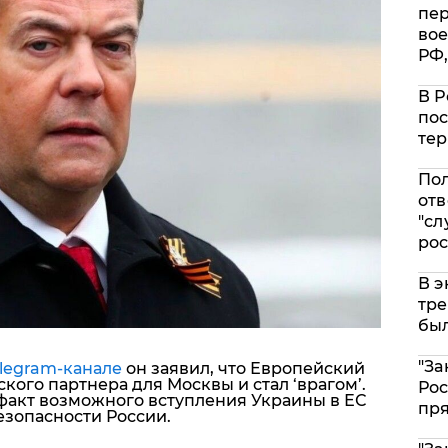
пе
вое
РФ,
В Р
пос
тер
Пол
отв
"сл
рос
В э
тре
был
"За
legram-канале
он заявил, что Европейский
кого партнера для Москвы и стал ‘врагом’.
Рос
м факт возможного вступления Украины в ЕС
пр
езопасности России.