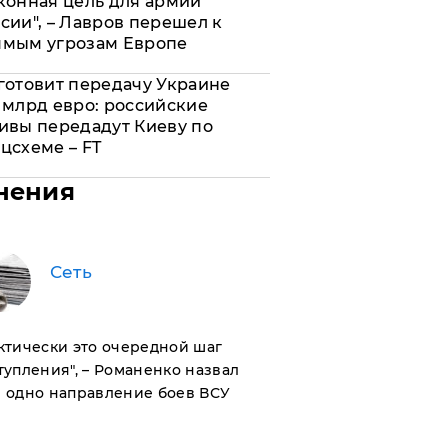
конная цель для армии
сии", – Лавров перешел к
ямым угрозам Европе
готовит передачу Украине
 млрд евро: российские
ивы передадут Киеву по
цсхеме – FT
нения
Сеть
актически это очередной шаг
тупления", – Романенко назвал
 одно направление боев ВСУ