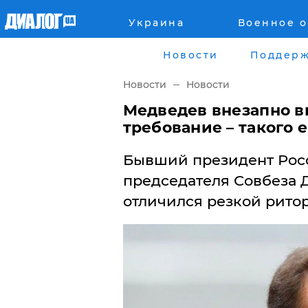
Украина
Военное 
Главная
Города
Новости
Поддерж
Все новости
Донецк
Новости
Новости
рассея
Луганск
Медведев внезапно в
требование – такого 
Мир
Киев
​Бывший президент Росс
Беларусь
Харьков
председателя Совбеза 
отличился резкой рито
Военное обозрение
Днепр
Наука и Техника
Львов
Экономика
Одесса
Мнение