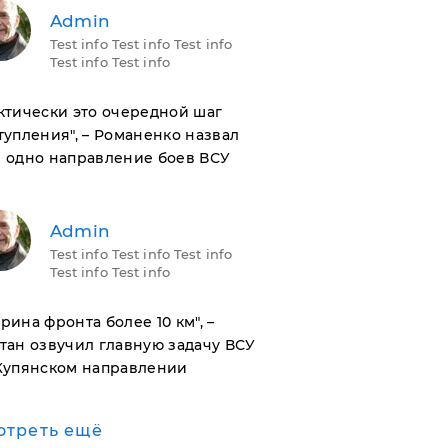
Admin
Test info Test info Test info
Test info Test info
актически это очередной шаг
тупления", – Романенко назвал
 одно направление боев ВСУ
Admin
Test info Test info Test info
Test info Test info
ирина фронта более 10 км", –
тан озвучил главную задачу ВСУ
Купянском направлении
отреть ещё