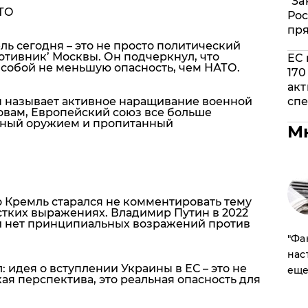
"За
АТО
Рос
пр
ь сегодня – это не просто политический
отивник’ Москвы. Он подчеркнул, что
ЕС 
собой не меньшую опасность, чем НАТО.
170
акт
н называет активное наращивание военной
спе
овам, Европейский союз все больше
нный оружием и пропитанный
М
го Кремль старался не комментировать тему
тких выражениях. Владимир Путин в 2022
сии нет принципиальных возражений против
​"Ф
нас
 идея о вступлении Украины в ЕС – это не
еще
ая перспектива, это реальная опасность для