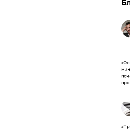
Б
​»О
мин
поч
про
​»П