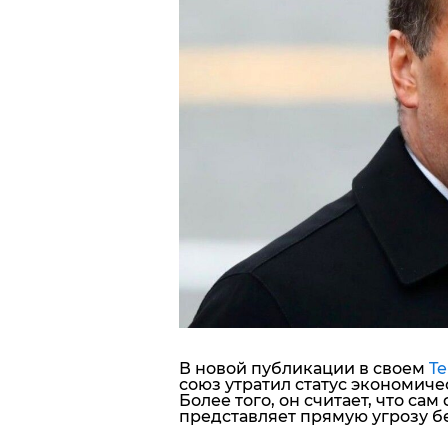
Блоги
Пресса
Шоу-биз
Здоровье
Украина
Спорт
Культура
В новой публикации в своем
Te
союз утратил статус экономичес
Более того, он считает, что са
представляет прямую угрозу б