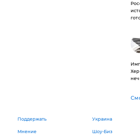
Рос
ист
гот
Имп
Хер
неч
См
Поддержать
Украина
Мнение
Шоу-Биз