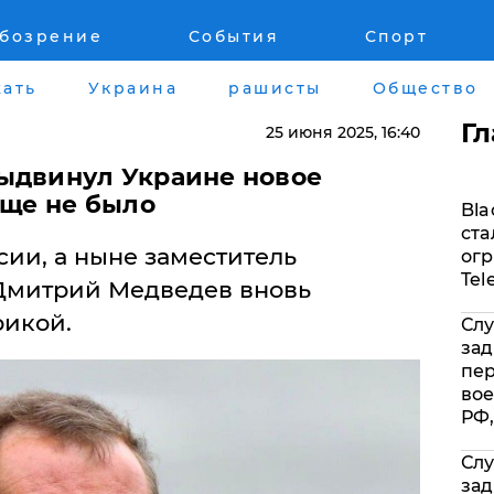
обозрение
События
Спорт
Война на Донбассе и в Крыму
Лайф стайл
ать
Украина
рашисты
Общество
"ДНР"
Здоровье
Г
25 июня 2025
, 16:40
"ЛНР"
Помощь прое
ыдвинул Украине новое
еще не было
Bla
Оккупация Крыма
Стиль Диалог
ста
ии, а ныне заместитель
огр
Новости Крыма
Шоу-биз
Tel
Дмитрий Медведев вновь
рикой.
Слу
Донбасс
Культура
зад
пе
Армия Украины
Общество
вое
РФ,
Слу
зад