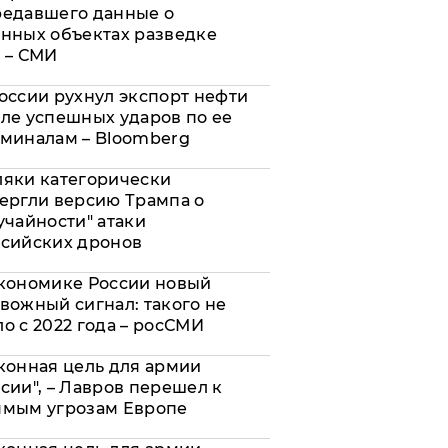
редавшего данные о
нных объектах разведке
 – СМИ
оссии рухнул экспорт нефти
ле успешных ударов по ее
миналам – Bloomberg
яки категорически
ергли версию Трампа о
учайности" атаки
сийских дронов
кономике России новый
вожный сигнал: такого не
о с 2022 года – росСМИ
конная цель для армии
сии", – Лавров перешел к
ямым угрозам Европе