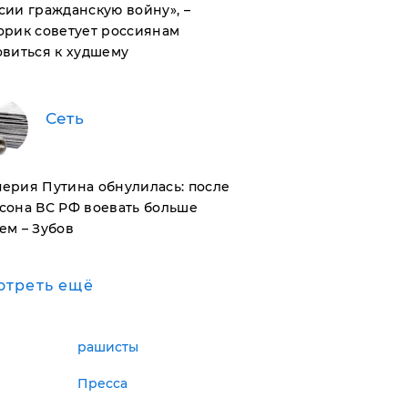
сии гражданскую войну», –
орик советует россиянам
овиться к худшему
Сеть
ерия Путина обнулилась: после
сона ВС РФ воевать больше
ем – Зубов
отреть ещё
рашисты
Пресса