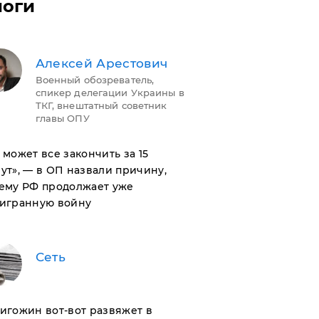
логи
Алексей Арестович
Военный обозреватель,
спикер делегации Украины в
ТКГ, внештатный советник
главы ОПУ
н может все закончить за 15
ут», — в ОП назвали причину,
ему РФ продолжает уже
игранную войну
Сеть
ригожин вот-вот развяжет в