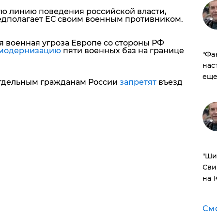
ую линию поведения российской власти,
едполагает ЕС своим военным противником.
 военная угроза Европе со стороны РФ
 модернизацию
пяти военных баз на границе
​"Ф
нас
еще
отдельным гражданам России
запретят
въезд
​"Ш
Сви
на 
См