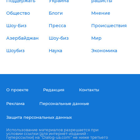
Поддержать
Украина
рашисты
Общество
Блоги
Мнение
Шоу-Биз
Пресса
Происшествия
Азербайджан
Шоу-биз
Мир
Шоубиз
Наука
Экономика
О проекте
Редакция
Контакты
Реклама
Персональные данные
Защита персональных данных
Использование материалов разрешается при
условии ссылки (для интернет-изданий -
гиперссылки) на "Dialog-ua.com" не ниже третьего