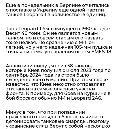
Еще в понедельник в Берлине отчитались
о поставке в Украину еще одной партии
танков Leopard 1 в количестве 15 единиц.
Танк Leopard 1 был выпущен в 1980-х годах.
Весит 40 тонн. Он не является новым
танком, но и совсем старым его назвать
тоже нельзя. По сравнению с М-1, он
легкий, но у него надежная 105-мм пушка и
точная система управления огнем EMES-18.
Аналитики пишут, что из 58 танков,
которые Киев получил с июля 2023 года по
сентябрь 2024 года из строя было
выведено всего 6 машин. При этом также
известно, что Киев неохотно отправляет
эти танки на самые опасные участки
фронта. К примеру, для боев на Курщине в
бой бросают обычно М-1 и Leopard 2A6.
Минус в том, что при попадании
вражеского снаряда в башню начинают
детонировать танковые снаряды, поэтому
украинские силы берут с собой несколько