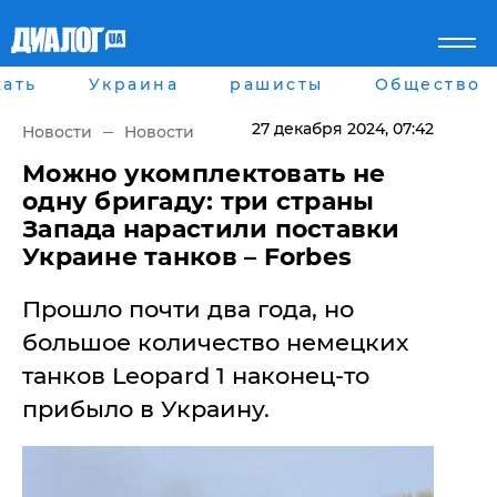
ать
Украина
рашисты
Общество
Главная
Города
Все новости
Донецк
27 декабря 2024
, 07:42
Новости
Новости
рассея
Луганск
Мир
Киев
​Можно укомплектовать не
Беларусь
Харьков
одну бригаду: три страны
Военное обозрение
Днепр
Запада нарастили поставки
Наука и Техника
Львов
Украине танков – Forbes
Экономика
Одесса
Мнение
Прошло почти два года, но
Блоги
Пресса
большое количество немецких
Шоу-биз
танков Leopard 1 наконец-то
Здоровье
Украина
прибыло в Украину.
Спорт
Культура
Война на Донбассе и в
Лайф стайл
Крыму
Здоровье