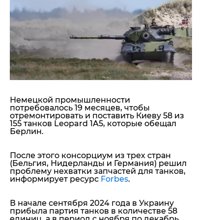
"ДНР"
Помощь проекту
"ЛНР"
Стиль Диалога
Оккупация Крыма
Шоу-биз
Новости Крыма
Культура
Донбасс
Общество
Армия Украины
Пресс-релизы
Авторское
Пресс-релизы
Мнение
Блоги
Немецкой промышленности
ИноСМИ
потребовалось 19 месяцев, чтобы
отремонтировать и
поставить Киеву 58
из
155
танков Leopard 1A5
, которые обещал
Берлин.
После этого консорциум из трех стран
(
Бельгия, Нидерланды и Германия
) решил
проблему нехватки запчастей для танков,
информирует ресурс
Forbes
.
В начале сентября 2024 года в Украину
прибыла партия танков в количестве 58
единиц, а в период с ноября по декабрь