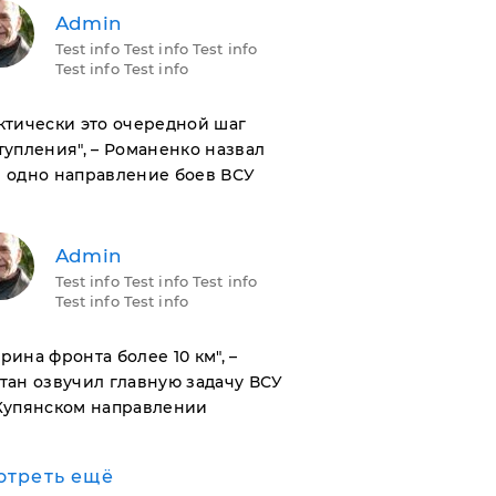
Admin
Test info Test info Test info
Test info Test info
актически это очередной шаг
тупления", – Романенко назвал
 одно направление боев ВСУ
Admin
Test info Test info Test info
Test info Test info
ирина фронта более 10 км", –
тан озвучил главную задачу ВСУ
Купянском направлении
отреть ещё