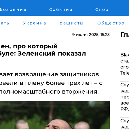
обозрение
События
Спорт
Война на Донбассе и в Крыму
Лайф стайл
ать
Украина
рашисты
Общество
"ДНР"
Здоровье
Г
9 июня 2025
, 15:23
"ЛНР"
Помощь прое
ен, про который
буле: Зеленский показал
Bla
Оккупация Крыма
Стиль Диалог
ста
огр
Новости Крыма
Шоу-биз
Tel
вает возвращение защитников
вели в плену более трёх лет – с
Слу
Донбасс
Культура
полномасштабного вторжения.
зад
пе
Армия Украины
Общество
вое
РФ,
Слу
зад