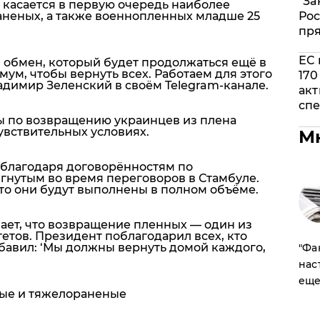
"За
 касается в первую очередь наиболее
Рос
неных, а также военнопленных младше 25
пр
ЕС 
я обмен, который будет продолжаться ещё в
м, чтобы вернуть всех. Работаем для этого
170
димир Зеленский в своём Telegram-канале.
акт
спе
ы по возвращению украинцев из плена
увствительных условиях.
М
благодаря договорённостям по
гнутым во время переговоров в Стамбуле.
то они будут выполнены в полном объёме.
ает, что возвращение пленных — один из
етов. Президент поблагодарил всех, кто
обавил:
‘Мы должны вернуть домой каждого,
​"Ф
нас
еще
ые и тяжелораненые