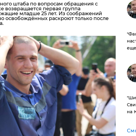
ого штаба по вопросам обращения с
е возвращается первая группа
жащие младше 25 лет. Из соображений
во освобождённых раскроют только после
а.
​"Ф
нас
еще
​"Ш
Сви
на 
См