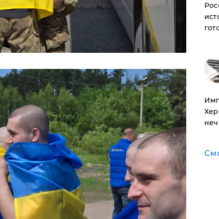
Рос
ист
гот
Имп
Хер
неч
См