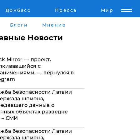
Донбасс
Пресса
Мир
Пресс-релизы
Авторское
Блоги
Мнение
Пресс-релизы
Мнение
лавные Новости
кту
Блоги
ck Mirror — проект,
а
ИноСМИ
лкивавшийся с
аничениями, — вернулся в
egram
жба безопасности Латвии
ержала шпиона,
редавшего данные о
нных объектах разведке
 – СМИ
жба безопасности Латвии
ержала шпиона,