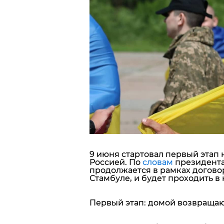
Блоги
Пресса
Шоу-биз
Здоровье
Украина
Спорт
9 июня стартовал первый этап
Россией. По
словам
президента
Культура
продолжается в рамках договор
Стамбуле, и будет проходить в
Первый этап: домой возвраща