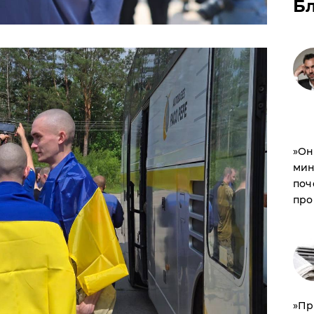
Б
​»О
мин
поч
про
​»П