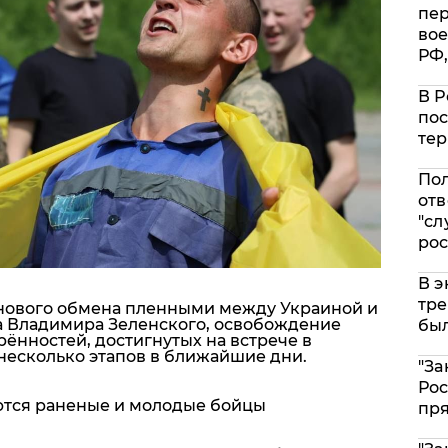
пе
вое
РФ,
В Р
пос
тер
Пол
отв
"сл
рос
В э
тре
 нового обмена пленными между Украиной и
 Владимира Зеленского, освобождение
был
ённостей, достигнутых на встрече в
 несколько этапов в ближайшие дни.
"За
Рос
ются раненые и молодые бойцы
пр