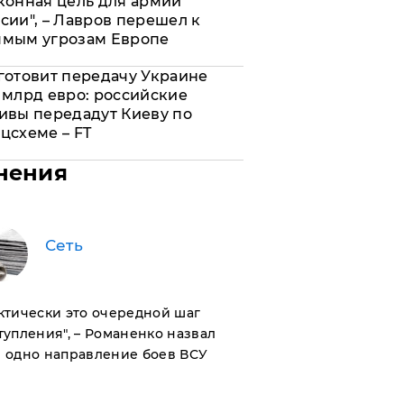
конная цель для армии
сии", – Лавров перешел к
ямым угрозам Европе
готовит передачу Украине
 млрд евро: российские
ивы передадут Киеву по
цсхеме – FT
нения
Сеть
актически это очередной шаг
тупления", – Романенко назвал
 одно направление боев ВСУ