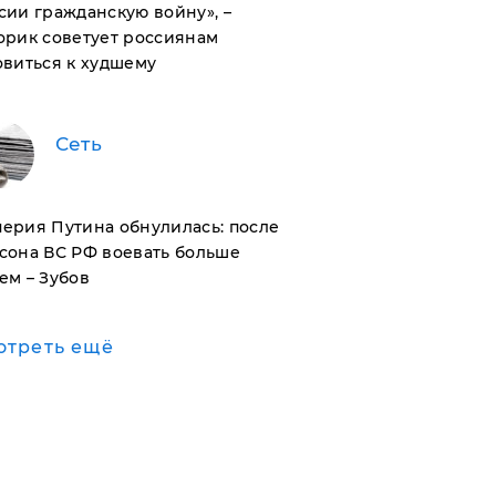
сии гражданскую войну», –
орик советует россиянам
овиться к худшему
Сеть
ерия Путина обнулилась: после
сона ВС РФ воевать больше
ем – Зубов
отреть ещё