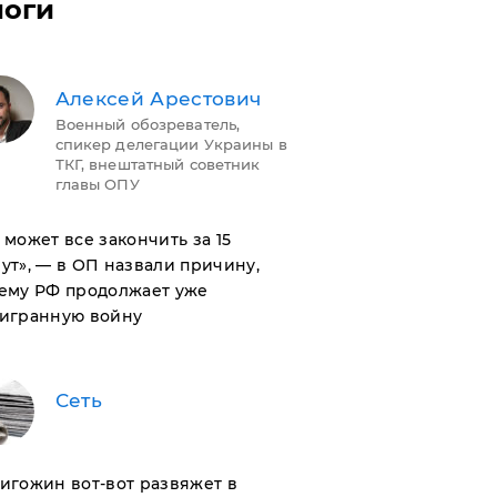
логи
Алексей Арестович
Военный обозреватель,
спикер делегации Украины в
ТКГ, внештатный советник
главы ОПУ
н может все закончить за 15
ут», — в ОП назвали причину,
ему РФ продолжает уже
игранную войну
Сеть
ригожин вот-вот развяжет в