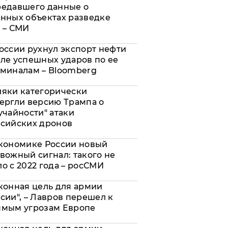
редавшего данные о
нных объектах разведке
 – СМИ
оссии рухнул экспорт нефти
ле успешных ударов по ее
миналам – Bloomberg
яки категорически
ергли версию Трампа о
учайности" атаки
сийских дронов
кономике России новый
вожный сигнал: такого не
о с 2022 года – росСМИ
конная цель для армии
сии", – Лавров перешел к
ямым угрозам Европе