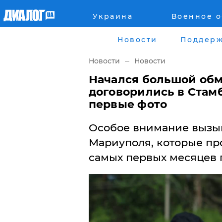
Украина
Военное 
Главная
Города
Новости
Поддерж
Все новости
Донецк
Новости
Новости
рассея
Луганск
Начался большой обм
договорились в Стам
Мир
Киев
первые фото
Беларусь
Харьков
Особое внимание вызы
Мариуполя, которые про
Военное обозрение
Днепр
самых первых месяцев 
Наука и Техника
Львов
Экономика
Одесса
Мнение