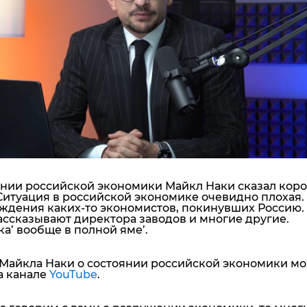
"ДНР"
Помощь проекту
"ЛНР"
Стиль Диалога
Оккупация Крыма
Шоу-биз
Новости Крыма
Культура
Донбасс
Общество
Армия Украины
Пресс-релизы
Авторское
Пресс-релизы
Мнение
Блоги
ИноСМИ
янии российской экономики Майкл Наки сказал коро
‘Ситуация в российской экономике очевидно плохая.
уждения каких-то экономистов, покинувших Россию.
рассказывают директора заводов и многие другие.
ка’ вообще в полной яме’.
Майкла Наки о состоянии российской экономики м
а канале
YouTube
.