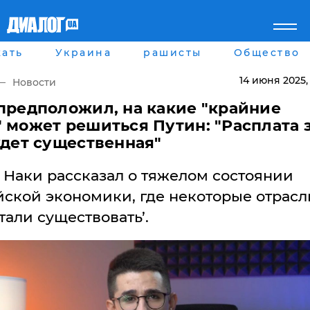
ать
Украина
рашисты
Общество
Главная
Города
Все новости
Донецк
14 июня 2025
,
Новости
рассея
Луганск
Мир
Киев
предположил, на какие "крайние
Беларусь
Харьков
 может решиться Путин: "Расплата 
Военное обозрение
Днепр
удет существенная"
Наука и Техника
Львов
Экономика
Одесса
 Наки рассказал о тяжелом состоянии
Мнение
Блоги
ской экономики, где некоторые отрасл
Пресса
тали существовать’.
Шоу-биз
Здоровье
Украина
Спорт
Культура
Война на Донбассе и в
Лайф стайл
Крыму
Здоровье