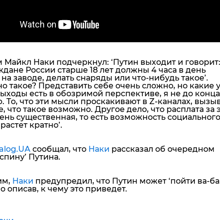
 Майкл Наки подчеркнул: ‘
Путин выходит и говорит
ждане России старше 18 лет должны 4 часа в день
 на заводе, делать снаряды или что-нибудь такое’.
 такое? Представить себе очень сложно, но какие у
ыходы есть в обозримой перспективе, я не до конца
.
То, что эти мысли проскакивают в Z-каналах, вызы
, что такое возможно. Другое дело, что расплата за 
ень существенная, то есть возможность социальног
растет кратно’.
alog.UA
сообщал, что
Наки
рассказал об очередном
 спину’ Путина.
им,
Наки
предупредил, что Путин может ‘пойти ва-ба
 описав, к чему это приведет.