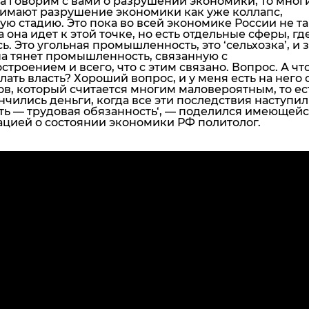
а говорим с вами о разрушении экономики, то мног
имают разрушение экономики как уже коллапс,
ю стадию. Это пока во всей экономике России не так
а она идет к этой точке, но есть отдельные сферы, гд
ь. Это угольная промышленность, это ‘сельхозка’, и з
на тянет промышленность, связанную с
строением и всего, что с этим связано.
Вопрос. А чт
лать власть? Хороший вопрос, и у меня есть на него
ов, который считается многим маловероятным, то ес
нчились деньги, когда все эти последствия наступил
ть — трудовая обязанность
‘, — поделился имеющейс
цией о состоянии экономики РФ политолог.