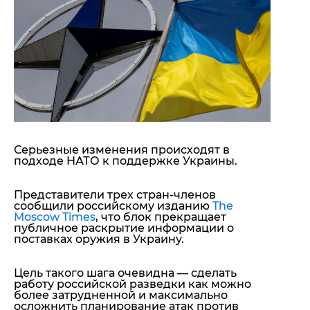
"ДНР"
Помощь проекту
"ЛНР"
Стиль Диалога
Оккупация Крыма
Шоу-биз
Новости Крыма
Культура
Донбасс
Общество
Армия Украины
Пресс-релизы
Авторское
Пресс-релизы
Мнение
Блоги
ИноСМИ
Серьезные изменения происходят в
подходе НАТО к поддержке Украины.
Представители трех стран-членов
сообщили российскому изданию
The
Moscow Times
, что блок прекращает
публичное раскрытие информации о
поставках оружия в Украину.
Цель такого шага очевидна — сделать
работу российской разведки как можно
более затрудненной и максимально
осложнить планирование атак против