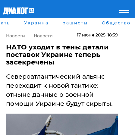
ать
Украина
рашисты
Общество
Главная
Города
Все новости
Донецк
17 июня 2025
, 18:39
Новости
Новости
рассея
Луганск
Мир
Киев
​НАТО уходит в тень: детали
Беларусь
Харьков
поставок Украине теперь
Военное обозрение
Днепр
засекречены
Наука и Техника
Львов
Экономика
Одесса
Североатлантический альянс
Мнение
Блоги
переходит к новой тактике:
Пресса
отныне данные о военной
Шоу-биз
Здоровье
помощи Украине будут скрыты.
Украина
Спорт
Культура
Война на Донбассе и в
Лайф стайл
Крыму
Здоровье