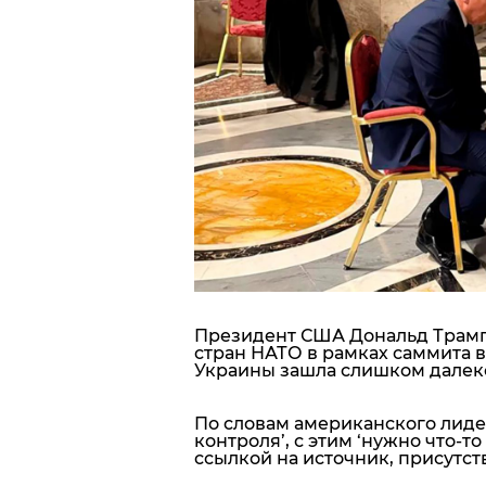
Блоги
Пресса
Шоу-биз
Здоровье
Украина
Спорт
Президент США
Дональд Трам
стран НАТО в рамках саммита в 
Культура
Украины зашла слишком далеко
По словам американского лиде
контроля’, с этим ‘нужно что-т
ссылкой на источник, присутст