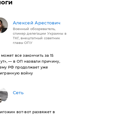
логи
Алексей Арестович
Военный обозреватель,
спикер делегации Украины в
ТКГ, внештатный советник
главы ОПУ
н может все закончить за 15
ут», — в ОП назвали причину,
ему РФ продолжает уже
игранную войну
Сеть
ригожин вот-вот развяжет в