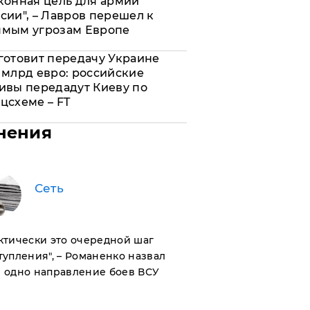
конная цель для армии
сии", – Лавров перешел к
ямым угрозам Европе
готовит передачу Украине
 млрд евро: российские
ивы передадут Киеву по
цсхеме – FT
нения
Сеть
актически это очередной шаг
тупления", – Романенко назвал
 одно направление боев ВСУ