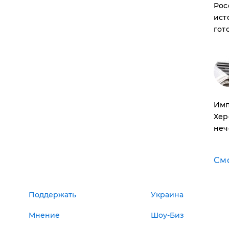
Рос
ист
гот
Имп
Хер
неч
См
Поддержать
Украина
Мнение
Шоу-Биз