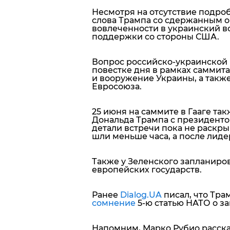
Несмотря на отсутствие подро
слова Трампа со сдержанным о
вовлеченности в украинский в
поддержки со стороны США.
Вопрос российско-украинской 
повестке дня в рамках саммит
и вооружение Украины, а такж
Евросоюза.
25 июня на саммите в Гааге та
Дональда Трампа с президент
детали встречи пока не раскры
шли меньше часа, а после лиде
Также у Зеленского запланиров
европейских государств.
Ранее
Dialog.UA
писал, что Тра
сомнение
5-ю статью НАТО о з
Напомним, Марко Рубио расска