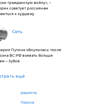
сии гражданскую войну», –
орик советует россиянам
овиться к худшему
Сеть
ерия Путина обнулилась: после
сона ВС РФ воевать больше
ем – Зубов
отреть ещё
рашисты
Пресса