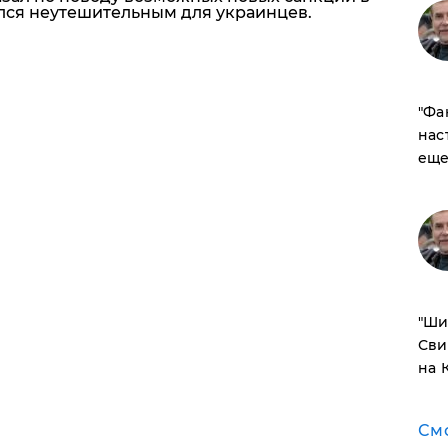
лся неутешительным для украинцев.
​"Ф
нас
еще
​"Ш
Сви
на 
См