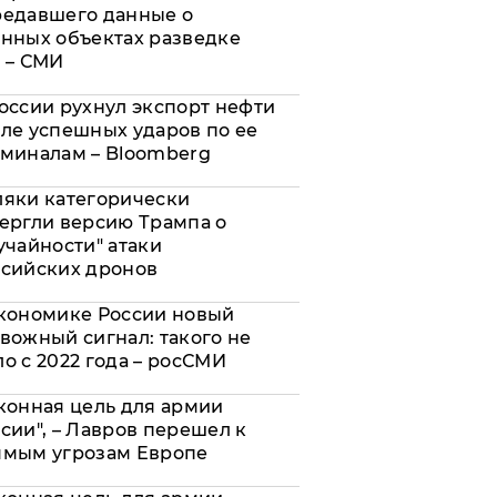
редавшего данные о
нных объектах разведке
 – СМИ
оссии рухнул экспорт нефти
ле успешных ударов по ее
миналам – Bloomberg
яки категорически
ергли версию Трампа о
учайности" атаки
сийских дронов
кономике России новый
вожный сигнал: такого не
о с 2022 года – росСМИ
конная цель для армии
сии", – Лавров перешел к
ямым угрозам Европе