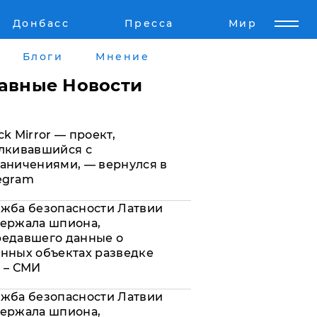
Донбасс
Пресса
Мир
Пресс-релизы
Авторское
Блоги
Мнение
Пресс-релизы
Мнение
лавные Новости
кту
Блоги
ck Mirror — проект,
а
ИноСМИ
лкивавшийся с
аничениями, — вернулся в
egram
жба безопасности Латвии
ержала шпиона,
редавшего данные о
нных объектах разведке
 – СМИ
жба безопасности Латвии
ержала шпиона,