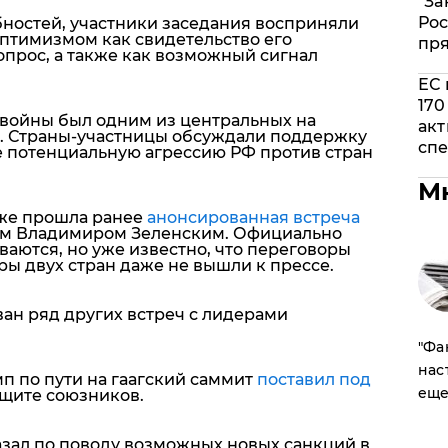
"За
Рос
бностей, участники заседания восприняли
птимизмом как свидетельство его
пр
опрос, а также как возможный сигнал
ЕС 
170
войны был одним из центральных на
акт
а. Страны-участницы обсуждали поддержку
спе
е потенциальную агрессию РФ против стран
М
кже прошла ранее
анонсированная встреча
ом Владимиром Зеленским. Официально
ваются, но уже известно, что переговоры
ры двух стран даже не вышли к прессе.
ан ряд других встреч с лидерами
​"Ф
нас
мп по пути на гаагский саммит
поставил под
еще
ащите союзников.
зал по поводу возможных новых санкций в