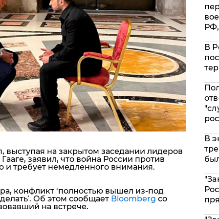
пе
вое
РФ,
В Р
пос
тер
Пол
отв
"сл
рос
В э
тре
п
, выступая на закрытом заседании лидеров
Гааге, заявил, что война России против
был
 и требует немедленного внимания.
"За
Рос
ра, конфликт ‘полностью вышел из-под
о делать’. Об этом сообщает
Bloomberg
со
пр
вовавший на встрече.