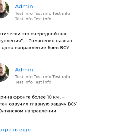
Admin
Test info Test info Test info
Test info Test info
актически это очередной шаг
тупления", – Романенко назвал
 одно направление боев ВСУ
Admin
Test info Test info Test info
Test info Test info
ирина фронта более 10 км", –
тан озвучил главную задачу ВСУ
Купянском направлении
отреть ещё