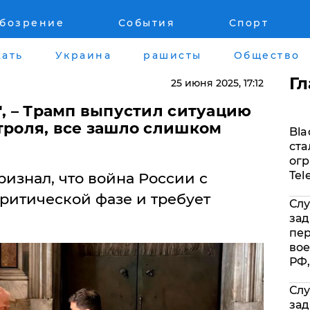
обозрение
События
Спорт
Война на Донбассе и в Крыму
Лайф стайл
ать
Украина
рашисты
Общество
"ДНР"
Здоровье
Г
25 июня 2025
, 17:12
"ЛНР"
Помощь прое
", – Трамп выпустил ситуацию
троля, все зашло слишком
Bla
Оккупация Крыма
Стиль Диалог
ста
огр
Новости Крыма
Шоу-биз
Tel
изнал, что война России с
ритической фазе и требует
Слу
Донбасс
Культура
зад
пе
Армия Украины
Общество
вое
РФ,
Слу
зад