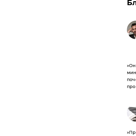
Б
​»О
мин
поч
про
​»П