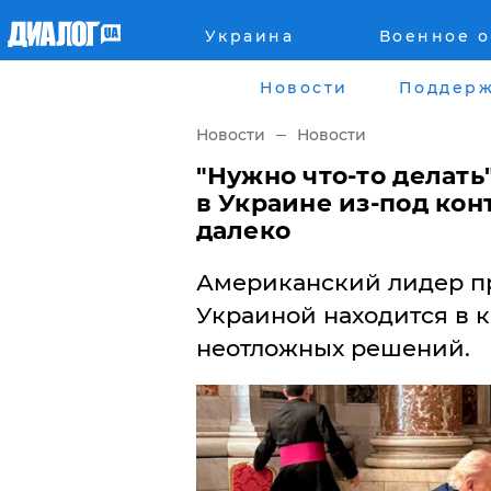
Украина
Военное 
Главная
Города
Новости
Поддерж
Все новости
Донецк
Новости
Новости
рассея
Луганск
"Нужно что-то делать
в Украине из-под кон
Мир
Киев
далеко
Беларусь
Харьков
Американский лидер пр
Украиной находится в к
Военное обозрение
Днепр
неотложных решений.
Наука и Техника
Львов
Экономика
Одесса
Мнение