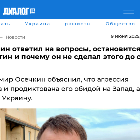
ать
Украина
рашисты
Общество
Главная
Города
Все новости
Донецк
9 июня 2025
Новости
рассея
Луганск
Мир
Киев
ин ответил на вопросы, остановитс
Беларусь
Харьков
тин и почему он не сделал этого до 
Военное обозрение
Днепр
Наука и Техника
Львов
Экономика
Одесса
мир Осечкин объяснил, что агрессия
Мнение
Блоги
 и продиктована его обидой на Запад, а
Пресса
 Украину.
Шоу-биз
Здоровье
Украина
Спорт
Культура
Война на Донбассе и в
Лайф стайл
Крыму
Здоровье