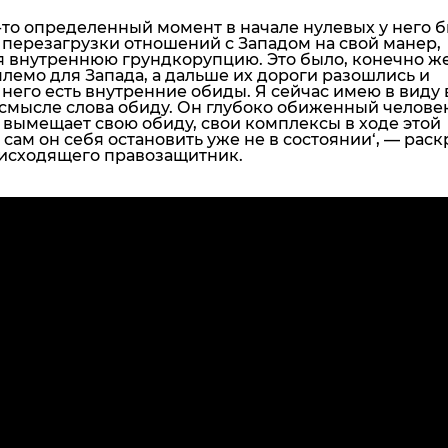
-то определенный момент в начале нулевых у него 
 перезагрузки отношений с Западом на свой манер,
я внутреннюю грундкорупцию. Это было, конечно же
лемо для Запада, а дальше их дороги разошлись и
 него есть внутренние обиды. Я сейчас имею в виду 
смысле слова обиду.
Он глубоко обиженный человек
 вымещает свою обиду, свои комплексы в ходе этой
 сам он себя остановить уже не в состоянии
‘, — рас
оисходящего правозащитник.