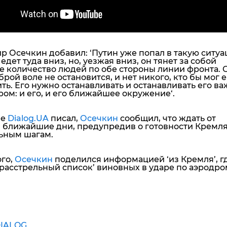
 Осечкин добавил: ‘Путин уже попал в такую ситуа
 едет туда вниз, но, уезжая вниз, он тянет за собой
е количество людей по обе стороны линии фронта.
брой воле не остановится, и нет никого, кто бы мог е
ть. Его нужно останавливать и останавливать его в
ром: и его, и его ближайшее окружение
‘.
ее
Dialog.UA
писал,
Осечкин
сообщил, что ждать от
в ближайшие дни, предупредив о готовности Кремля
ьным шагам.
ого,
Осечкин
поделился информацией ‘из Кремля’, г
‘расстрельный список’ виновных в ударе по аэродро
IALOG