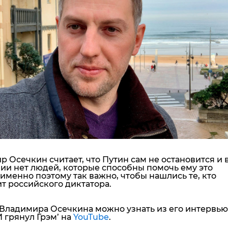
"ДНР"
Помощь проекту
"ЛНР"
Стиль Диалога
Оккупация Крыма
Шоу-биз
Новости Крыма
Культура
Донбасс
Общество
Армия Украины
Пресс-релизы
Авторское
Пресс-релизы
Мнение
Блоги
ИноСМИ
 Осечкин считает, что Путин сам не остановится и в
ии нет людей, которые способны помочь ему это
 именно поэтому так важно, чтобы нашлись те, кто
т российского диктатора.
Владимира Осечкина можно узнать из его интервью
И грянул Грэм’ на
YouTube
.