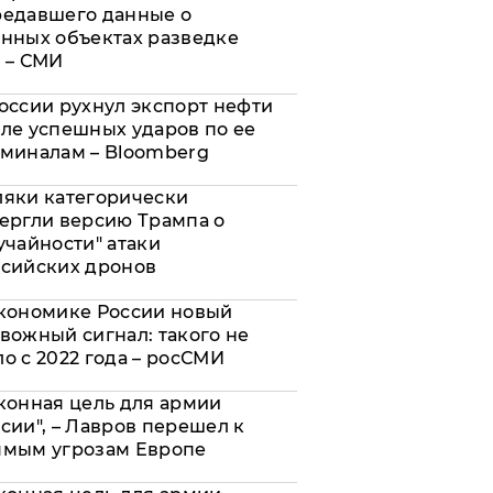
редавшего данные о
нных объектах разведке
 – СМИ
оссии рухнул экспорт нефти
ле успешных ударов по ее
миналам – Bloomberg
яки категорически
ергли версию Трампа о
учайности" атаки
сийских дронов
кономике России новый
вожный сигнал: такого не
о с 2022 года – росСМИ
конная цель для армии
сии", – Лавров перешел к
ямым угрозам Европе