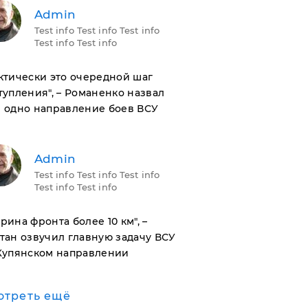
Admin
Test info Test info Test info
Test info Test info
актически это очередной шаг
тупления", – Романенко назвал
 одно направление боев ВСУ
Admin
Test info Test info Test info
Test info Test info
ирина фронта более 10 км", –
тан озвучил главную задачу ВСУ
Купянском направлении
отреть ещё