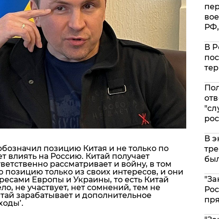
пе
вое
РФ,
В Р
пос
тер
Пол
отв
"сл
рос
В э
обозначил позицию Китая и не только по
тре
ет влиять на Россию. Китай получает
был
ветственно рассматривает и войну, в том
ю позицию только из своих интересов, и они
"За
ресами Европы и Украины, то есть Китай
о, не участвует, нет сомнений, тем не
Рос
итай зарабатывает и дополнительное
пр
ходы’.