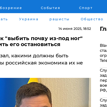
обозрение
События
Спорт
Война на Донбассе и в Крыму
Лайф стайл
ать
Украина
рашисты
Общество
"ДНР"
Здоровье
Г
14 июня 2025
, 18:52
"ЛНР"
Помощь прое
к "выбить почву из-под ног"
ить его остановиться
Bla
Оккупация Крыма
Стиль Диалог
ста
зал, какими должны быть
огр
Новости Крыма
Шоу-биз
Tel
бы российская экономика их не
Слу
Донбасс
Культура
зад
пе
Армия Украины
Общество
вое
РФ,
Слу
зад