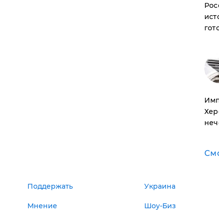
Рос
ист
гот
Имп
Хер
неч
См
Поддержать
Украина
Мнение
Шоу-Биз