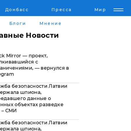
Донбасс
Пресса
Мир
Пресс-релизы
Авторское
Блоги
Мнение
Пресс-релизы
Мнение
лавные Новости
кту
Блоги
ck Mirror — проект,
а
ИноСМИ
лкивавшийся с
аничениями, — вернулся в
egram
жба безопасности Латвии
ержала шпиона,
редавшего данные о
нных объектах разведке
 – СМИ
жба безопасности Латвии
ержала шпиона,