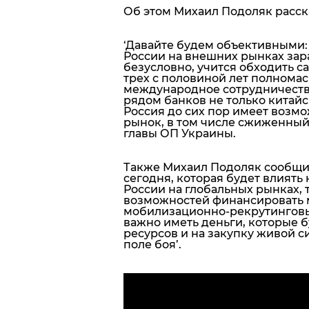
Об этом Михаил Подоляк расск
‘
Давайте будем объективными: 
России на внешних рынках зара
безусловно, учится обходить с
трех с половиной лет полнома
международное сотрудничество
рядом банков не только китайс
Россия до сих пор имеет возмо
рынок, в том числе сжиженный 
главы ОП Украины.
Также Михаил Подоляк сообщил
сегодня, которая будет влиять
России на глобальных рынках, 
возможностей финансировать 
мобилизационно-рекрутинговы
важно иметь деньги, которые б
ресурсов и на закупку живой си
поле боя’.