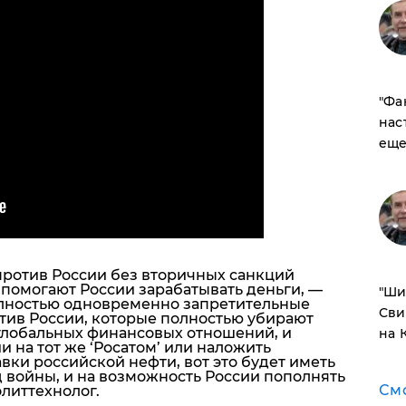
​"Ф
нас
еще
против России без вторичных санкций
 помогают России зарабатывать деньги, —
​"Ш
лностью одновременно запретительные
Сви
тив России, которые полностью убирают
глобальных финансовых отношений, и
на 
 на тот же ‘Росатом’ или наложить
вки российской нефти, вот это будет иметь
 войны, и на возможность России пополнять
См
олиттехнолог.