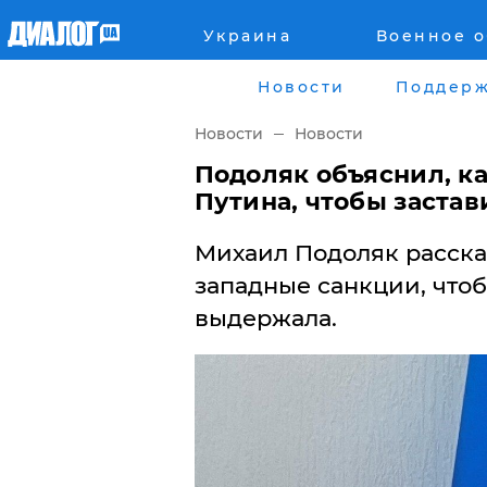
Украина
Военное 
Главная
Города
Новости
Поддерж
Все новости
Донецк
Новости
Новости
рассея
Луганск
Подоляк объяснил, ка
Путина, чтобы застав
Мир
Киев
Михаил Подоляк расска
Беларусь
Харьков
западные санкции, что
выдержала.
Военное обозрение
Днепр
Наука и Техника
Львов
Экономика
Одесса
Мнение