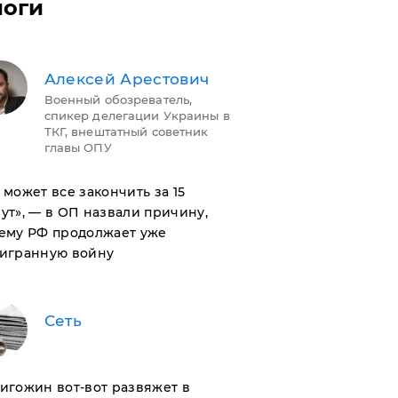
логи
Алексей Арестович
Военный обозреватель,
спикер делегации Украины в
ТКГ, внештатный советник
главы ОПУ
н может все закончить за 15
ут», — в ОП назвали причину,
ему РФ продолжает уже
игранную войну
Сеть
ригожин вот-вот развяжет в