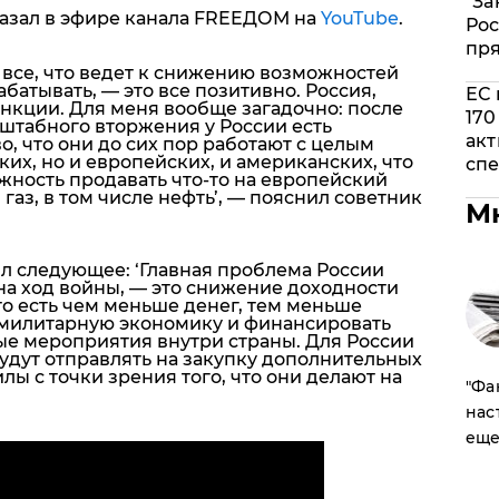
"За
азал в эфире канала FREEДОМ на
YouTube
.
Рос
пр
все, что ведет к снижению возможностей
батывать, — это все позитивно. Россия,
ЕС 
анкции.
Для меня вообще загадочно: после
170
сштабного вторжения у России есть
акт
, что они до сих пор работают с целым
ких, но и европейских, и американских, что
спе
жность продавать что-то на европейский
газ, в том числе нефть’, — пояснил советник
М
 следующее: ‘
Главная проблема России
 на ход войны, — это снижение доходности
то есть чем меньше денег, тем меньше
милитарную экономику и финансировать
е мероприятия внутри страны.
Для России
удут отправлять на закупку дополнительных
лы с точки зрения того, что они делают на
​"Ф
нас
еще