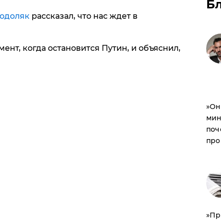
Б
одоляк
рассказал, что нас ждет в
ент, когда остановится Путин, и объяснил,
​»О
мин
поч
про
​»П