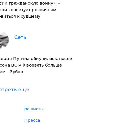
сии гражданскую войну», –
орик советует россиянам
овиться к худшему
Сеть
ерия Путина обнулилась: после
сона ВС РФ воевать больше
ем – Зубов
отреть ещё
рашисты
Пресса