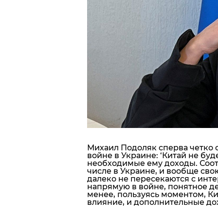
Блоги
Пресса
Шоу-биз
Здоровье
Украина
Спорт
Михаил Подоляк сперва четко 
войне в Украине: ‘
Китай не буд
необходимые ему доходы.
Соот
Культура
числе в Украине, и вообще сво
далеко не пересекаются с инте
напрямую в войне, понятное дел
менее, пользуясь моментом, К
влияние, и дополнительные до