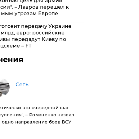
конная цель для армии
сии", – Лавров перешел к
ямым угрозам Европе
готовит передачу Украине
 млрд евро: российские
ивы передадут Киеву по
цсхеме – FT
нения
Сеть
актически это очередной шаг
тупления", – Романенко назвал
 одно направление боев ВСУ