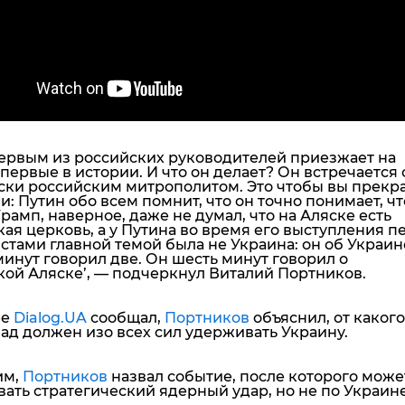
ервым из российских руководителей приезжает на
первые в истории. И что он делает? Он встречается 
ски российским митрополитом. Это чтобы вы прекр
: Путин обо всем помнит, что он точно понимает, чт
Т
рамп, наверное, даже не думал, что на Аляске есть
ая церковь, а у Путина во время его выступления п
тами главной темой была не Украина: он об Украин
инут говорил две. Он шесть минут говорил о
кой Аляске’, — подчеркнул Виталий Портников.
ее
Dialog.UA
сообщал,
Портников
объяснил, от какого
ад должен изо всех сил удерживать Украину.
им,
Портников
назвал событие, после которого може
ать стратегический ядерный удар, но не по Украине