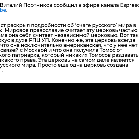
Виталий Портников сообщил в эфире канала Espreso
be
.
т раскрыл подробности об ‘очаге русского’ мира в
 ‘
Мировое православие считает эту церковь частью
ама она себя считает независимой церковью. Вот та
кус в духе РПЦ УП.
Конечно же, эта церковь всегда
 что она исключительно американская, что у нее нет
связей с Москвой и что она получила Томос от
ого патриарха, который никаких Томосов раздавать
какого права. Эта церковь на самом деле является
усского мира. Просто еще одна церковь создана
.