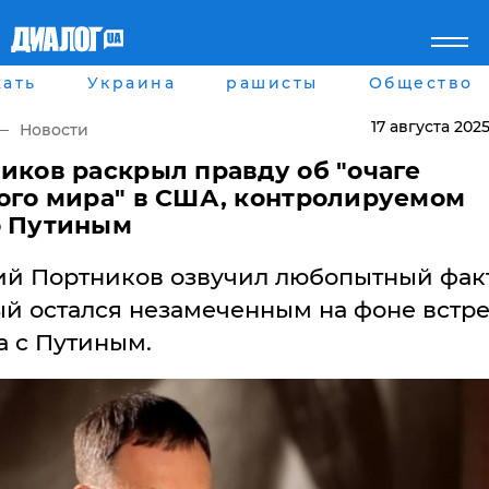
ать
Украина
рашисты
Общество
Главная
Города
Все новости
Донецк
17 августа 202
Новости
рассея
Луганск
Мир
Киев
иков раскрыл правду об "очаге
Беларусь
Харьков
ого мира" в США, контролируемом
Военное обозрение
Днепр
о Путиным
Наука и Техника
Львов
Экономика
Одесса
ий Портников озвучил любопытный факт
Мнение
Блоги
ый остался незамеченным на фоне встр
Пресса
а с Путиным.
Шоу-биз
Здоровье
Украина
Спорт
Культура
Война на Донбассе и в
Лайф стайл
Крыму
Здоровье