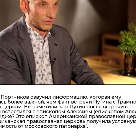
"ДНР"
Помощь проекту
"ЛНР"
Стиль Диалога
Оккупация Крыма
Шоу-биз
Новости Крыма
Культура
Донбасс
Общество
Армия Украины
Пресс-релизы
Авторское
Пресс-релизы
Мнение
Блоги
ИноСМИ
 Портников озвучил информацию, которая ему
сь более важной, чем факт встречи Путина с Трампо
о церкви. Вы заметили, что Путин после встречи с
 встретился с епископом Алексием (епископом Аля
идже?
Это епископ Американской православной цер
риканская православная церковь получила условну
мость от московского патриарха’.