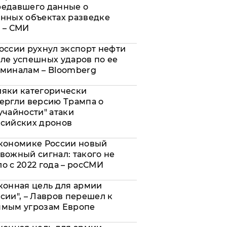
редавшего данные о
нных объектах разведке
 – СМИ
оссии рухнул экспорт нефти
ле успешных ударов по ее
миналам – Bloomberg
яки категорически
ергли версию Трампа о
учайности" атаки
сийских дронов
кономике России новый
вожный сигнал: такого не
о с 2022 года – росСМИ
конная цель для армии
сии", – Лавров перешел к
ямым угрозам Европе