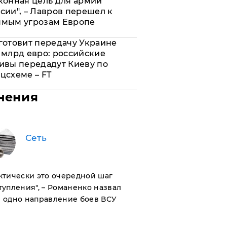
конная цель для армии
сии", – Лавров перешел к
ямым угрозам Европе
готовит передачу Украине
 млрд евро: российские
ивы передадут Киеву по
цсхеме – FT
нения
Сеть
актически это очередной шаг
тупления", – Романенко назвал
 одно направление боев ВСУ