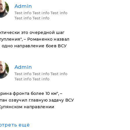
Admin
Test info Test info Test info
Test info Test info
актически это очередной шаг
тупления", – Романенко назвал
 одно направление боев ВСУ
Admin
Test info Test info Test info
Test info Test info
ирина фронта более 10 км", –
тан озвучил главную задачу ВСУ
Купянском направлении
отреть ещё