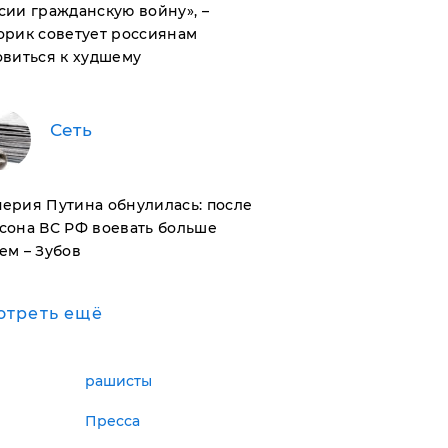
сии гражданскую войну», –
орик советует россиянам
овиться к худшему
Сеть
ерия Путина обнулилась: после
сона ВС РФ воевать больше
ем – Зубов
отреть ещё
рашисты
Пресса