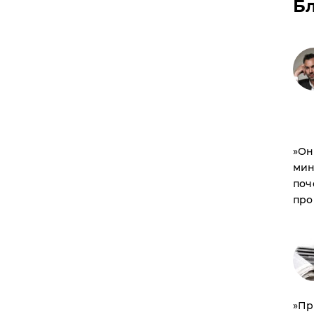
Б
​»О
мин
поч
про
​»П