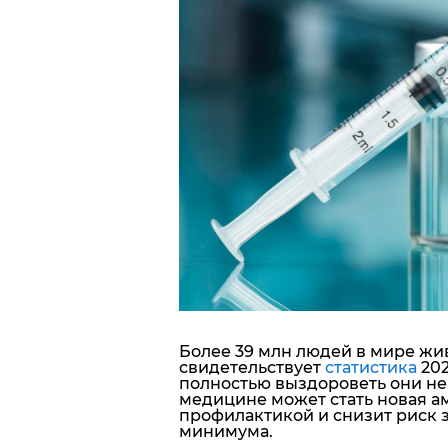
Блоги
Пресса
Шоу-биз
Здоровье
Украина
Спорт
Культура
Более 39 млн людей в мире жив
свидетельствует
статистика
202
полностью выздороветь они не
медицине может стать новая ам
профилактикой и снизит риск 
минимума.