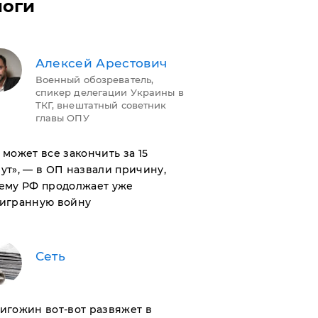
логи
Алексей Арестович
Военный обозреватель,
спикер делегации Украины в
ТКГ, внештатный советник
главы ОПУ
н может все закончить за 15
ут», — в ОП назвали причину,
ему РФ продолжает уже
игранную войну
Сеть
ригожин вот-вот развяжет в