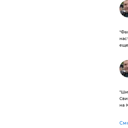
​"Ф
нас
еще
​"Ш
Сви
на 
См