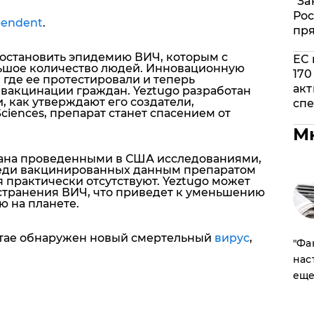
"За
Рос
endent
.
пр
 остановить эпидемию ВИЧ, которым с
ЕС 
ьшое количество людей. Инновационную
170
 где ее протестировали и теперь
акт
 вакцинации граждан. Yeztugo разработан
, как утверждают его создатели,
спе
ciences, препарат станет спасением от
М
ана проведенными в США исследованиями,
реди вакцинированных данным препаратом
 практически отсутствуют. Yeztugo может
остранения ВИЧ, что приведет к уменьшению
ю на планете.
Китае обнаружен новый смертельный
вирус
,
​"Ф
нас
еще