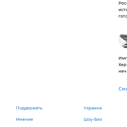
Рос
ист
гот
Имп
Хер
неч
См
Поддержать
Украина
Мнение
Шоу-Биз