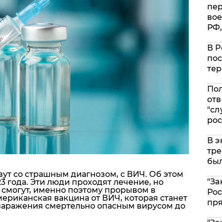
пе
вое
РФ,
В Р
пос
тер
Пол
отв
"сл
рос
В э
тре
был
ут со страшным диагнозом, с ВИЧ. Об этом
"За
3 года. Эти люди проходят лечение, но
 смогут, именно поэтому прорывом в
Рос
ериканская вакцина от ВИЧ, которая станет
пр
заражения смертельно опасным вирусом до