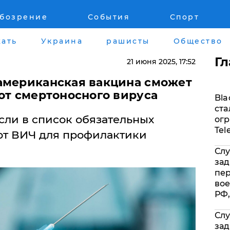
обозрение
События
Спорт
Война на Донбассе и в Крыму
Лайф стайл
ать
Украина
рашисты
Общество
"ДНР"
Здоровье
Г
21 июня 2025
, 17:52
"ЛНР"
Помощь прое
американская вакцина сможет
от смертоносного вируса
Bla
Оккупация Крыма
Стиль Диалог
ста
ли в список обязательных
огр
Новости Крыма
Шоу-биз
Tel
от ВИЧ для профилактики
Слу
Донбасс
Культура
зад
пе
Армия Украины
Общество
вое
РФ,
Слу
зад