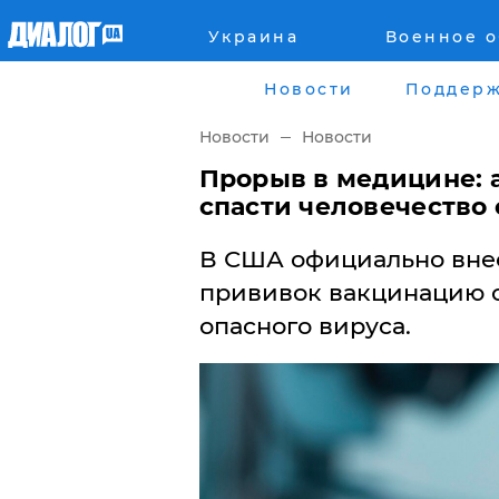
Украина
Военное 
Главная
Города
Новости
Поддерж
Все новости
Донецк
Новости
Новости
рассея
Луганск
Прорыв в медицине: 
спасти человечество 
Мир
Киев
В США официально внес
Беларусь
Харьков
прививок вакцинацию 
опасного вируса.
Военное обозрение
Днепр
Наука и Техника
Львов
Экономика
Одесса
Мнение