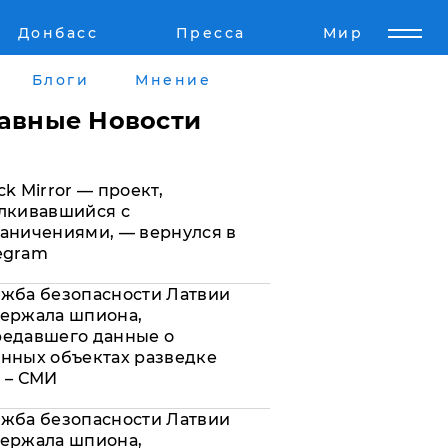
Донбасс
Пресса
Мир
Пресс-релизы
Авторское
Блоги
Мнение
Пресс-релизы
Мнение
лавные Новости
кту
Блоги
ck Mirror — проект,
а
ИноСМИ
лкивавшийся с
аничениями, — вернулся в
egram
жба безопасности Латвии
ержала шпиона,
редавшего данные о
нных объектах разведке
 – СМИ
жба безопасности Латвии
ержала шпиона,