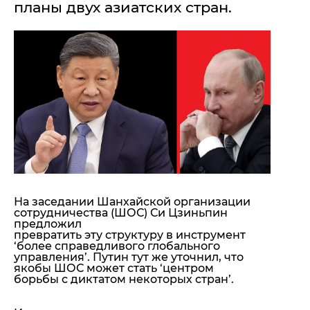
планы двух азиатских стран.
"ДНР"
Помощь проекту
"ЛНР"
Стиль Диалога
Оккупация Крыма
Шоу-биз
Новости Крыма
Культура
Донбасс
Общество
Армия Украины
Пресс-релизы
Авторское
Пресс-релизы
Мнение
Блоги
ИноСМИ
На заседании Шанхайской организации
сотрудничества (ШОС) Си Цзиньпин
предложил
превратить эту структуру в инструмент
‘более справедливого глобального
управления’. Путин тут же уточнил, что
якобы ШОС может стать ‘центром
борьбы с диктатом некоторых стран’.