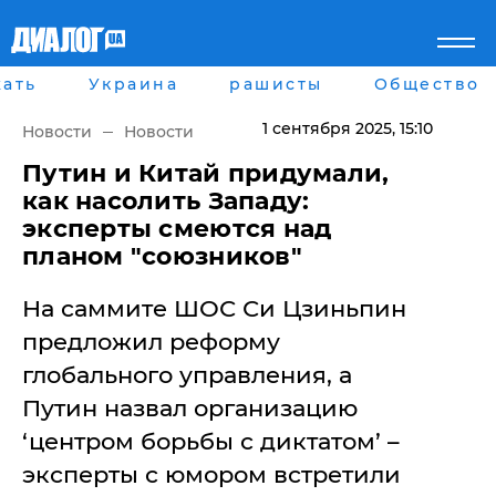
ать
Украина
рашисты
Общество
Главная
Города
Все новости
Донецк
1 сентября 2025
, 15:10
Новости
Новости
рассея
Луганск
Мир
Киев
Путин и Китай придумали,
Беларусь
Харьков
как насолить Западу:
Военное обозрение
Днепр
эксперты смеются над
Наука и Техника
Львов
планом "союзников"
Экономика
Одесса
Мнение
На саммите ШОС Си Цзиньпин
Блоги
Пресса
предложил реформу
Шоу-биз
глобального управления, а
Здоровье
Украина
Путин назвал организацию
Спорт
‘центром борьбы с диктатом’ –
Культура
Война на Донбассе и в
Лайф стайл
эксперты с юмором встретили
Крыму
Здоровье