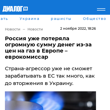
ать
Украина
рашисты
Общество
Главная
Города
Все новости
Донецк
2 ноября 2022
, 18:26
Новости
Новости
рассея
Луганск
Мир
Киев
Россия уже потеряла
Беларусь
Харьков
огромную сумму денег из-за
Военное обозрение
Днепр
цен на газ в Европе –
Наука и Техника
Львов
еврокомиссар
Экономика
Одесса
Мнение
Страна-агрессор уже не сможет
Блоги
Пресса
зарабатывать в ЕС так много, как
Шоу-биз
до вторжения в Украину.
Здоровье
Украина
Спорт
Культура
Война на Донбассе и в
Лайф стайл
Крыму
Здоровье