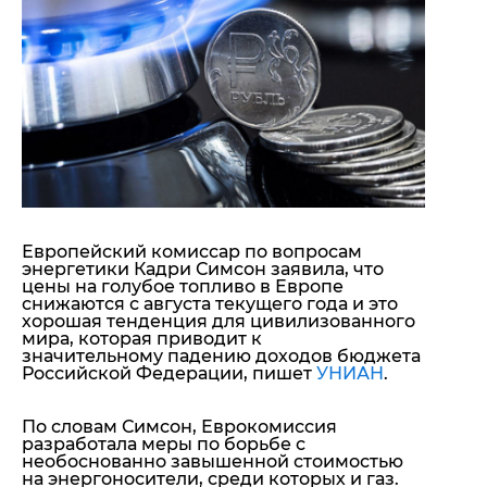
"ДНР"
Помощь проекту
"ЛНР"
Стиль Диалога
Оккупация Крыма
Шоу-биз
Новости Крыма
Культура
Донбасс
Общество
Армия Украины
Пресс-релизы
Авторское
Пресс-релизы
Мнение
Блоги
ИноСМИ
Европейский комиссар по вопросам
энергетики Кадри Симсон заявила, что
цены на голубое топливо в Европе
снижаются с августа текущего года и это
хорошая тенденция для цивилизованного
мира, которая приводит к
значительному падению доходов бюджета
Российской Федерации, пишет
УНИАН
.
По словам Симсон, Еврокомиссия
разработала меры по борьбе с
необоснованно завышенной стоимостью
на энергоносители, среди которых и газ.