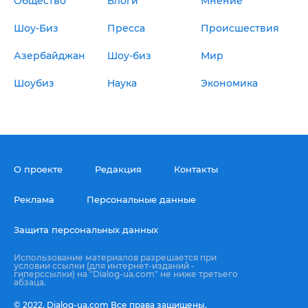
Общество
Блоги
Мнение
Шоу-Биз
Пресса
Происшествия
Азербайджан
Шоу-биз
Мир
Шоубиз
Наука
Экономика
О проекте
Редакция
Контакты
Реклама
Персональные данные
Защита персональных данных
Использование материалов разрешается при
условии ссылки (для интернет-изданий -
гиперссылки) на "Dialog-ua.com" не ниже третьего
абзаца.
© 2022,
Dialog-ua.сom
Все права защищены.