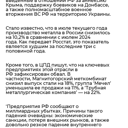
введенные в отношении РФ за аннексию
Крыма, поддержку боевиков на Донбассе,
а также полномасштабное военное
вторжения ВС РФ на территорию Украины.
Стало известно, что в июле текущего года
производство металла в России снизилось
на 10,2% в сравнении с июлем 2024
года. Как передает Росстат, это показатель
является худшим за последние три с
половиной года.
Кроме того, в ЦПД пишут, что на ключевых
предприятиях этой отрасли в
РФ зафиксирован обвал. В
частности, Магнитогорский меткомбинат
снизил выпуск стали на 18%, группа ‘Мечел’
уменьшила ее продажи на 11%, а ‘Трубная
металлургическая компания’ — на 22%.
‘Предприятия РФ сообщают о
миллиардных убытках.
Причины такого
падения очевидны: экономические
санкции, потеря внешних рынков, а также
довольно резкое падение внутреннего