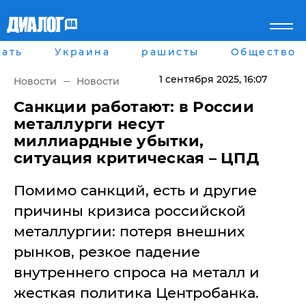
ать
Украина
рашисты
Общество
Главная
Города
Все новости
Донецк
1 сентября 2025
, 16:07
Новости
Новости
рассея
Луганск
Мир
Киев
Санкции работают: в России
Беларусь
Харьков
металлурги несут
Военное обозрение
Днепр
миллиардные убытки,
Наука и Техника
Львов
ситуация критическая – ЦПД
Экономика
Одесса
Мнение
Помимо санкций, есть и другие
Блоги
Пресса
причины кризиса российской
Шоу-биз
металлургии: потеря внешних
Здоровье
Украина
рынков, резкое падение
Спорт
внутреннего спроса на металл и
Культура
Война на Донбассе и в
Лайф стайл
жесткая политика Центробанка.
Крыму
Здоровье