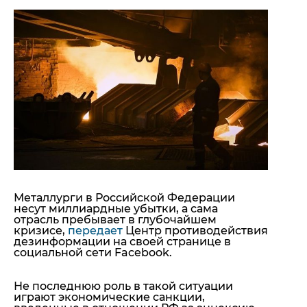
"ДНР"
Помощь проекту
"ЛНР"
Стиль Диалога
Оккупация Крыма
Шоу-биз
Новости Крыма
Культура
Донбасс
Общество
Армия Украины
Пресс-релизы
Авторское
Пресс-релизы
Мнение
Блоги
ИноСМИ
Металлурги в Российской Федерации
несут миллиардные убытки, а сама
отрасль пребывает в глубочайшем
кризисе,
передает
Центр противодействия
дезинформации на своей странице в
социальной сети Facebook.
Не последнюю роль в такой ситуации
играют экономические санкции,