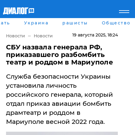
ать
Украина
рашисты
Общество
Главная
Города
Все новости
Донецк
19 августа 2025
, 18:24
Новости
Новости
рассея
Луганск
Мир
Киев
​СБУ назвала генерала РФ,
Беларусь
Харьков
приказавшего разбомбить
Военное обозрение
Днепр
театр и роддом в Мариуполе
Наука и Техника
Львов
Экономика
Одесса
Служба безопасности Украины
Мнение
Блоги
установила личность
Пресса
российского генерала, который
Шоу-биз
Здоровье
отдал приказ авиации бомбить
Украина
драмтеатр и роддом в
Спорт
Мариуполе весной 2022 года.
Культура
Война на Донбассе и в
Лайф стайл
Крыму
Здоровье