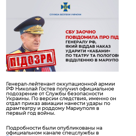
"ДНР"
Помощь проекту
"ЛНР"
Стиль Диалога
Оккупация Крыма
Шоу-биз
Новости Крыма
Культура
Донбасс
Общество
Армия Украины
Пресс-релизы
Авторское
Пресс-релизы
Мнение
Блоги
ИноСМИ
Генерал-лейтенант оккупационной армии
РФ Николай Гостев получил официальное
подозрение от Службы безопасности
Украины. По версии следствия, именно он
отдал приказ авиации нанести удары по
драмтеатру и роддому Мариуполя в
первый год войны.
Подробности были опубликованы на
официальном канале спецслужбы в