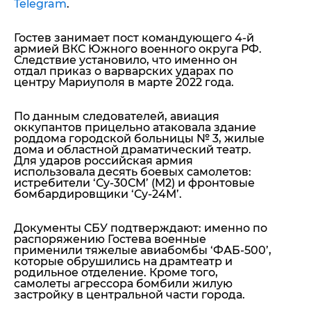
Telegram
.
Гостев занимает пост командующего 4-й
армией ВКС Южного военного округа РФ.
Следствие установило, что именно он
отдал приказ о варварских ударах по
центру Мариуполя в марте 2022 года.
По данным следователей, авиация
оккупантов прицельно атаковала здание
роддома городской больницы № 3, жилые
дома и областной драматический театр.
Для ударов российская армия
использовала десять боевых самолетов:
истребители ‘Су-30СМ’ (М2) и фронтовые
бомбардировщики ‘Су-24М’.
Документы СБУ подтверждают: именно по
распоряжению Гостева военные
применили тяжелые авиабомбы ‘ФАБ-500’,
которые обрушились на драмтеатр и
родильное отделение. Кроме того,
самолеты агрессора бомбили жилую
застройку в центральной части города.