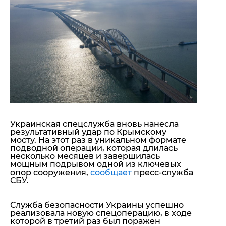
"ДНР"
Помощь проекту
"ЛНР"
Стиль Диалога
Оккупация Крыма
Шоу-биз
Новости Крыма
Культура
Донбасс
Общество
Армия Украины
Пресс-релизы
Авторское
Пресс-релизы
Мнение
Блоги
ИноСМИ
Украинская спецслужба вновь нанесла
результативный удар по
Крымскому
мосту.
На этот раз в уникальном формате
подводной операции, которая длилась
несколько месяцев и завершилась
мощным подрывом одной из ключевых
опор сооружения,
сообщает
пресс-служба
СБУ.
Служба безопасности Украины успешно
реализовала новую спецоперацию, в ходе
которой в третий раз был поражен