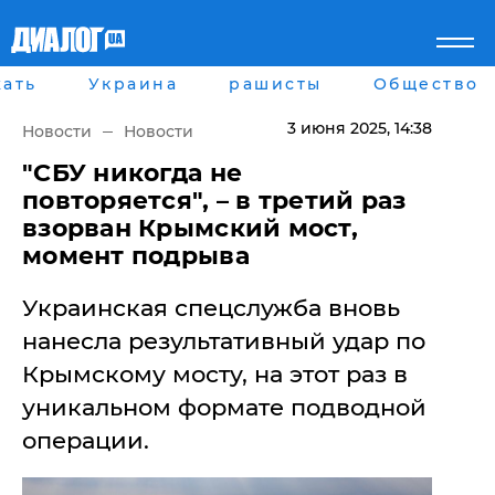
ать
Украина
рашисты
Общество
Главная
Города
Все новости
Донецк
3 июня 2025
, 14:38
Новости
Новости
рассея
Луганск
Мир
Киев
"СБУ никогда не
Беларусь
Харьков
повторяется", – в третий раз
Военное обозрение
Днепр
взорван Крымский мост,
Наука и Техника
Львов
момент подрыва
Экономика
Одесса
Мнение
Украинская спецслужба вновь
Блоги
Пресса
нанесла результативный удар по
Шоу-биз
Крымскому мосту, на этот раз в
Здоровье
Украина
уникальном формате подводной
Спорт
операции.
Культура
Война на Донбассе и в
Лайф стайл
Крыму
Здоровье