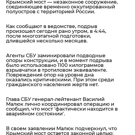
Крымский мост — незаконное сооружение,
соединяющее временно оккупированный
полуостров с территорией России.
Как сообщают в ведомстве, подрыв
произошел сегодня рано утром, в
4:44
,
после многоэтапной подготовки,
длившейся несколько месяцев.
Агенты СБУ
заминировали подводные
опоры конструкции
, и в момент подрыва
было использовано
1100
килограммов
взрывчатки в тротиловом эквиваленте.
Повреждения
опор на уровне дна
оказались критическими.
При этом среди
гражданского населения жертв нет.
Глава СБУ генерал-лейтенант
Василий
Малюк
лично координировал операцию и
сообщил, что мост ‘
фактически находится в
аварийном состоянии’.
В своем заявлении Малюк подчеркнул, что
Крымский мост остается законной целью: