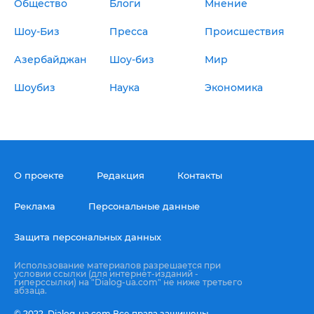
Общество
Блоги
Мнение
Шоу-Биз
Пресса
Происшествия
Азербайджан
Шоу-биз
Мир
Шоубиз
Наука
Экономика
О проекте
Редакция
Контакты
Реклама
Персональные данные
Защита персональных данных
Использование материалов разрешается при
условии ссылки (для интернет-изданий -
гиперссылки) на "Dialog-ua.com" не ниже третьего
абзаца.
© 2022,
Dialog-ua.сom
Все права защищены.