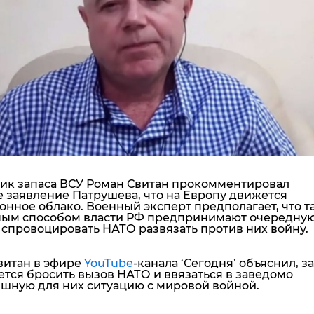
"ДНР"
Помощь проекту
"ЛНР"
Стиль Диалога
Оккупация Крыма
Шоу-биз
Новости Крыма
Культура
Донбасс
Общество
Армия Украины
Пресс-релизы
Авторское
Пресс-релизы
Мнение
Блоги
ИноСМИ
ик запаса ВСУ Роман Свитан прокомментировал
 заявление Патрушева, что на Европу движется
онное облако. Военный эксперт предполагает, что т
ым способом власти РФ предпринимают очередну
 спровоцировать НАТО развязать против них войну.
витан в эфире
YouTube
-канала ‘Сегодня’ объяснил, з
тся бросить вызов НАТО и ввязаться в заведомо
шную для них ситуацию с мировой войной.