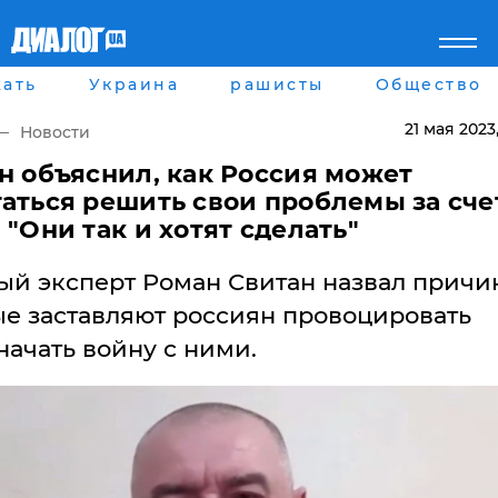
ать
Украина
рашисты
Общество
Главная
Города
Все новости
Донецк
21 мая 2023
Новости
рассея
Луганск
Мир
Киев
н объяснил, как Россия может
Беларусь
Харьков
аться решить свои проблемы за сче
Военное обозрение
Днепр
 "Они так и хотят сделать"
Наука и Техника
Львов
Экономика
Одесса
ый эксперт Роман Свитан назвал причи
Мнение
Блоги
ые заставляют россиян провоцировать
Пресса
ачать войну с ними.
Шоу-биз
Здоровье
Украина
Спорт
Культура
Война на Донбассе и в
Лайф стайл
Крыму
Здоровье