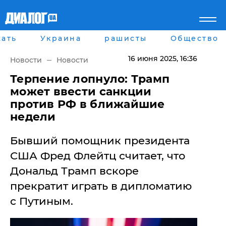
ать
Украина
рашисты
Общество
Главная
Города
Все новости
Донецк
16 июня 2025
, 16:36
Новости
Новости
рассея
Луганск
Мир
Киев
Терпение лопнуло: Трамп
Беларусь
Харьков
может ввести санкции
Военное обозрение
Днепр
против РФ в ближайшие
Наука и Техника
Львов
недели
Экономика
Одесса
Мнение
Бывший помощник президента
Блоги
Пресса
США Фред Флейтц считает, что
Шоу-биз
Дональд Трамп вскоре
Здоровье
Украина
прекратит играть в дипломатию
Спорт
с Путиным.
Культура
Война на Донбассе и в
Лайф стайл
Крыму
Здоровье