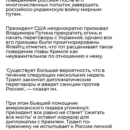
поведением россиян после его
многочисленных попыток завершить
российско-украинскую войну мирным
путем.
Президент США неоднократно призывал
Владимира Путина прекратить огонь и
начать переговоры с Украиной, однако все
его призывы были проигнорированы.
Флейтц отметил, что тот расценивает такое
поведение главы Кремля как
неуважительное по отношению к нему.
‘Существует большая вероятность, что в
течение следующих нескольких недель
Трамп закончит дипломатические
переговоры и введет санкции против
России’
, — сказал он.
При этом бывший помощник
американского лидера упомянул:
президент все равно не станет ‘сжигать
все мосты’ и оставит коридор для
дипломатии с Кремлем. Трамп по-
прежнему не испытывает к России личной