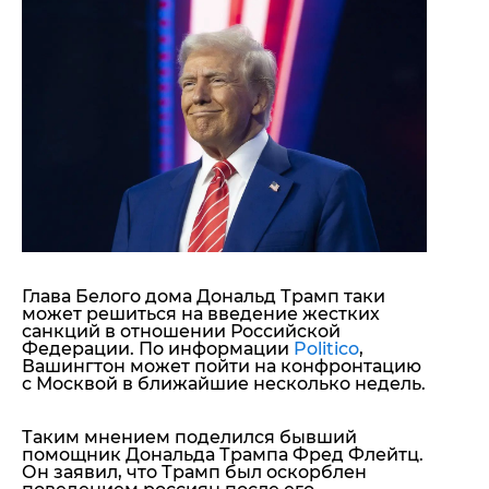
"ДНР"
Помощь проекту
"ЛНР"
Стиль Диалога
Оккупация Крыма
Шоу-биз
Новости Крыма
Культура
Донбасс
Общество
Армия Украины
Пресс-релизы
Авторское
Пресс-релизы
Мнение
Блоги
ИноСМИ
Глава Белого дома Дональд Трамп таки
может решиться на введение жестких
санкций в отношении Российской
Федерации. По информации
Politico
,
Вашингтон может пойти на конфронтацию
с Москвой в ближайшие несколько недель.
Таким мнением поделился бывший
помощник Дональда Трампа
Фред Флейтц
.
Он заявил, что Трамп был оскорблен