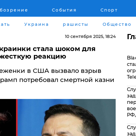
обозрение
События
Спорт
Война на Донбассе и в Крыму
Лайф стайл
ать
Украина
рашисты
Общество
"ДНР"
Здоровье
Г
10 сентября 2025
, 18:24
"ЛНР"
Помощь прое
украинки стала шоком для
 жесткую реакцию
Bla
Оккупация Крыма
Стиль Диалог
ста
еженки в США вызвало взрыв
огр
Новости Крыма
Шоу-биз
Tel
Трамп потребовал смертной казни
Слу
Донбасс
Культура
зад
пе
Армия Украины
Общество
вое
РФ,
Слу
зад