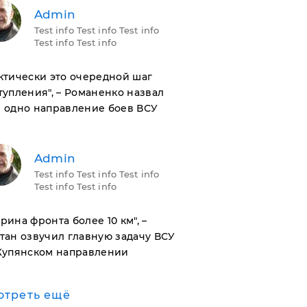
Admin
Test info Test info Test info
Test info Test info
актически это очередной шаг
тупления", – Романенко назвал
 одно направление боев ВСУ
Admin
Test info Test info Test info
Test info Test info
ирина фронта более 10 км", –
тан озвучил главную задачу ВСУ
Купянском направлении
отреть ещё