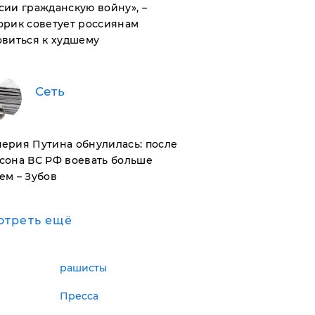
сии гражданскую войну», –
орик советует россиянам
овиться к худшему
Сеть
ерия Путина обнулилась: после
сона ВС РФ воевать больше
ем – Зубов
отреть ещё
рашисты
Пресса