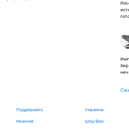
Рос
ист
гот
Имп
Хер
неч
См
Поддержать
Украина
Мнение
Шоу-Биз