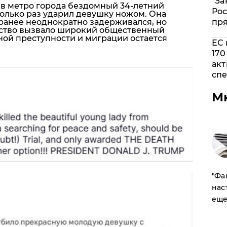
"За
 в метро города бездомный 34-летний
Рос
олько раз ударил девушку ножом. Она
 ранее неоднократно задерживался, но
пр
йство вызвало широкий общественный
ной преступности и миграции остается
ЕС 
170
акт
спе
М
​"Ф
нас
еще