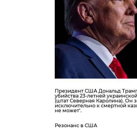
Блоги
Пресса
Шоу-биз
Здоровье
Украина
Спорт
Президент США
Дональд Трам
убийства 23-летней
украинско
(штат Северная Каролина). Он 
Культура
исключительно к смертной казн
не может’.
Резонанс в США