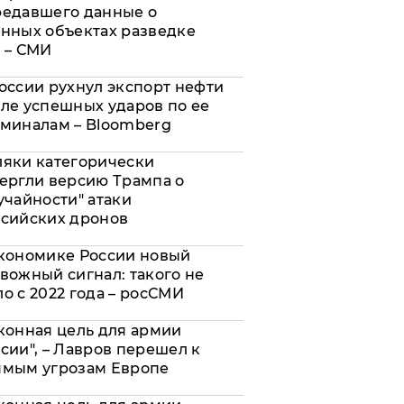
редавшего данные о
нных объектах разведке
 – СМИ
оссии рухнул экспорт нефти
ле успешных ударов по ее
миналам – Bloomberg
яки категорически
ергли версию Трампа о
учайности" атаки
сийских дронов
кономике России новый
вожный сигнал: такого не
о с 2022 года – росСМИ
конная цель для армии
сии", – Лавров перешел к
ямым угрозам Европе