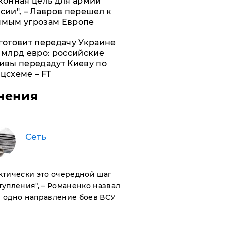
конная цель для армии
сии", – Лавров перешел к
ямым угрозам Европе
готовит передачу Украине
 млрд евро: российские
ивы передадут Киеву по
цсхеме – FT
нения
Сеть
актически это очередной шаг
тупления", – Романенко назвал
 одно направление боев ВСУ