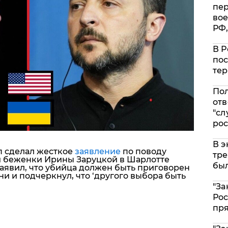
пе
вое
РФ,
В Р
пос
тер
Пол
отв
"сл
рос
В э
п
сделал жесткое
заявление
по поводу
тре
й беженки Ирины Заруцкой
в Шарлотте
был
заявил, что убийца должен быть приговорен
и и подчеркнул, что ‘другого выбора быть
"За
Рос
пр