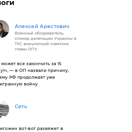
логи
Алексей Арестович
Военный обозреватель,
спикер делегации Украины в
ТКГ, внештатный советник
главы ОПУ
н может все закончить за 15
ут», — в ОП назвали причину,
ему РФ продолжает уже
игранную войну
Сеть
ригожин вот-вот развяжет в