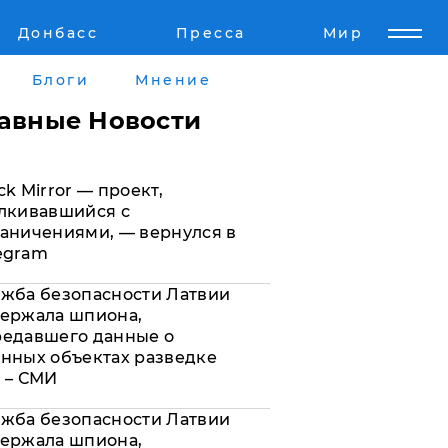
Донбасс
Пресса
Мир
Пресс-релизы
Авторское
Блоги
Мнение
Пресс-релизы
Мнение
лавные Новости
кту
Блоги
ck Mirror — проект,
а
ИноСМИ
лкивавшийся с
аничениями, — вернулся в
egram
жба безопасности Латвии
ержала шпиона,
редавшего данные о
нных объектах разведке
 – СМИ
жба безопасности Латвии
ержала шпиона,