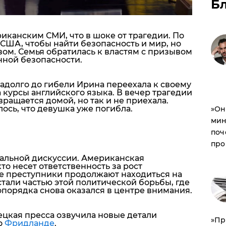
Б
иканским СМИ, что в шоке от трагедии. По
 США, чтобы найти безопасность и мир, но
ом. Семья обратилась к властям с призывом
ной безопасности.
задолго до гибели Ирина переехала к своему
курсы английского языка. В вечер трагедии
вращается домой, но так и не приехала.
алось, что девушка уже погибла.
​»О
мин
поч
про
альной дискуссии. Американская
то несет ответственность за рост
е преступники продолжают находиться на
стали частью этой политической борьбы, где
порядка снова оказался в центре внимания.
ецкая пресса озвучила новые детали
​»П
о
Фридланде
.