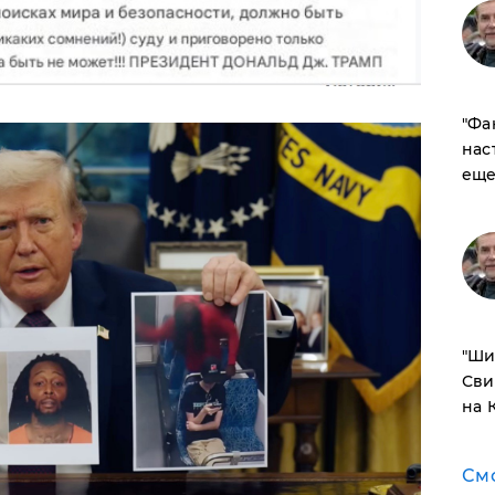
​"Ф
нас
еще
​"Ш
Сви
на 
См