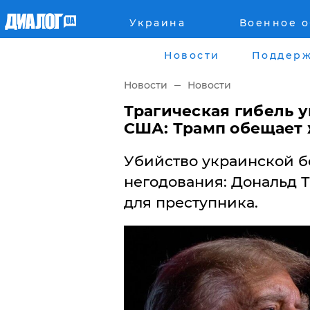
Украина
Военное 
Главная
Города
Новости
Поддерж
Все новости
Донецк
Новости
Новости
рассея
Луганск
Трагическая гибель 
США: Трамп обещает
Мир
Киев
Убийство украинской б
Беларусь
Харьков
негодования: Дональд 
для преступника.
Военное обозрение
Днепр
Наука и Техника
Львов
Экономика
Одесса
Мнение