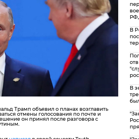
пе
вое
РФ,
В Р
пос
тер
Пол
отв
"сл
рос
В э
тре
был
альд Трамп объявил о планах возглавить
"За
аться отмены голосования по почте и
ешение он принял после разговора с
Рос
утиным.
пр