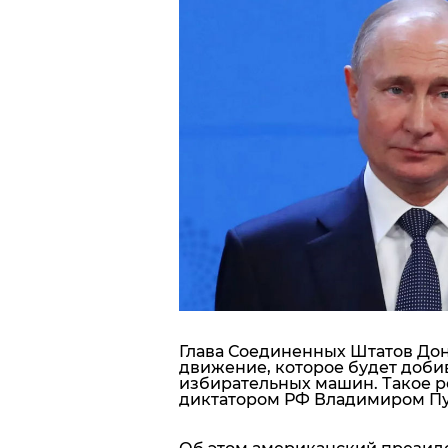
Блоги
Пресса
Шоу-биз
Здоровье
Украина
Спорт
Культура
Глава Соединенных Штатов Дон
движение, которое будет добив
избирательных машин. Такое р
диктатором РФ Владимиром П