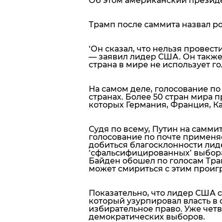
Об этом американский презид
Трамп после саммита назвал ро
‘
Он сказал, что нельзя провест
— заявил лидер США. Он также 
страна в мире не использует г
На самом деле, голосование по
странах. Более 50 стран мира 
которых Германия, Франция, К
Судя по всему, Путин на саммит
голосование по почте применяе
добиться благосклонности лид
‘сфальсифицированных’ выборах
Байден обошел по голосам Тра
может смириться с этим проиг
Показательно, что лидер США с
который узурпировал власть в 
избирательное право. Уже чет
демократических выборов.