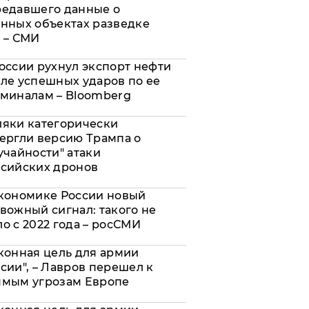
редавшего данные о
нных объектах разведке
 – СМИ
оссии рухнул экспорт нефти
ле успешных ударов по ее
миналам – Bloomberg
яки категорически
ергли версию Трампа о
учайности" атаки
сийских дронов
кономике России новый
вожный сигнал: такого не
о с 2022 года – росСМИ
конная цель для армии
сии", – Лавров перешел к
ямым угрозам Европе