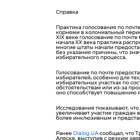
Справка
Практика голосования по почт
корнями в колониальный перио
XIX веке голосование по почт
начала XX века практика распро
многие штаты начали предоста
без указания причины, что зн
избирательного процесса.
Голосование по почте предоста
избирателей, особенно для тех,
избирательных участках по со
обстоятельствам или из-за про
оно способствует повышению я
Исследования показывают, что
увеличивает участие граждан в
более инклюзивным и предста
Ранее
Dialog.UA
сообщал, что 
Аляске, выступив с резким за