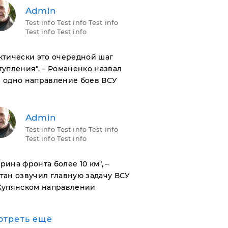
Admin
Test info Test info Test info
Test info Test info
актически это очередной шаг
тупления", – Романенко назвал
 одно направление боев ВСУ
Admin
Test info Test info Test info
Test info Test info
ирина фронта более 10 км", –
тан озвучил главную задачу ВСУ
Купянском направлении
отреть ещё