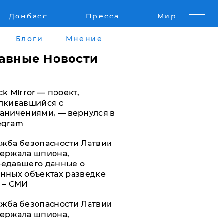
Донбасс
Пресса
Мир
Пресс-релизы
Авторское
Блоги
Мнение
Пресс-релизы
Мнение
лавные Новости
кту
Блоги
ck Mirror — проект,
а
ИноСМИ
лкивавшийся с
аничениями, — вернулся в
egram
жба безопасности Латвии
ержала шпиона,
редавшего данные о
нных объектах разведке
 – СМИ
жба безопасности Латвии
ержала шпиона,