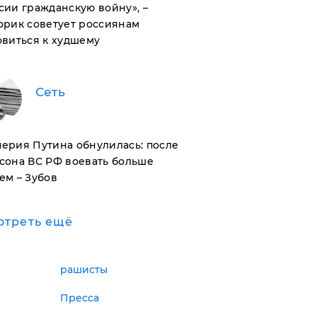
сии гражданскую войну», –
орик советует россиянам
овиться к худшему
Сеть
ерия Путина обнулилась: после
сона ВС РФ воевать больше
ем – Зубов
отреть ещё
рашисты
Пресса