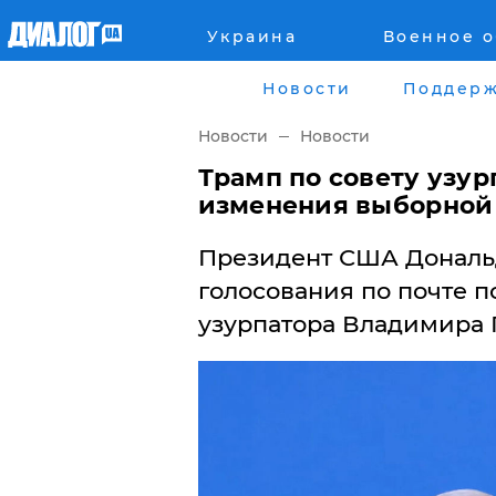
Украина
Военное 
Главная
Города
Новости
Поддерж
Все новости
Донецк
Новости
Новости
рассея
Луганск
​Трамп по совету узу
изменения выборной 
Мир
Киев
Президент США Дональд
Беларусь
Харьков
голосования по почте п
узурпатора Владимира 
Военное обозрение
Днепр
Наука и Техника
Львов
Экономика
Одесса
Мнение