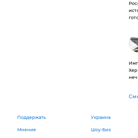
Рос
ист
гот
Имп
Хер
неч
См
Поддержать
Украина
Мнение
Шоу-Биз