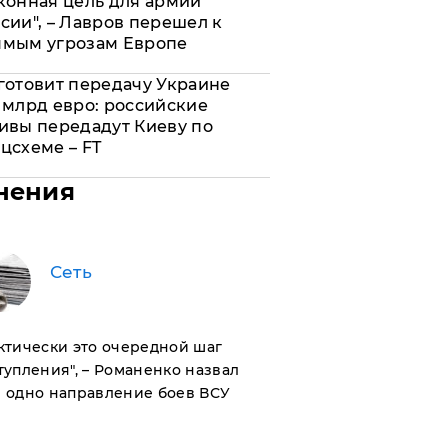
конная цель для армии
сии", – Лавров перешел к
ямым угрозам Европе
готовит передачу Украине
 млрд евро: российские
ивы передадут Киеву по
цсхеме – FT
нения
Сеть
актически это очередной шаг
тупления", – Романенко назвал
 одно направление боев ВСУ