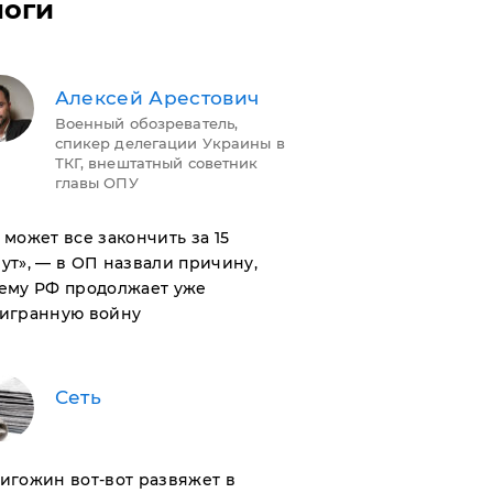
логи
Алексей Арестович
Военный обозреватель,
спикер делегации Украины в
ТКГ, внештатный советник
главы ОПУ
н может все закончить за 15
ут», — в ОП назвали причину,
ему РФ продолжает уже
игранную войну
Сеть
ригожин вот-вот развяжет в