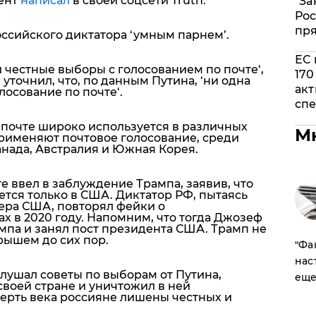
ент
написал
в своей соцсети Truth.
"За
Рос
пр
ссийского диктатора ‘умным парнем’.
ЕС 
и честные выборы с голосованием по почте
‘,
170
уточнил, что, по данным Путина, ‘
ни одна
акт
олосование по почте
‘.
спе
 почте широко используется в различных
М
применяют почтовое голосование, среди
анада, Австралия и Южная Корея.
е ввел в заблуждение Трампа, заявив, что
тся только в США. Диктатор РФ, пытаясь
ера США, повторял фейки о
 в 2020 году. Напомним, что тогда Джозеф
мпа и занял пост президента США. Трамп не
рышем до сих пор.
​"Ф
нас
лушал советы по выборам от Путина,
еще
своей стране и уничтожил в ней
верть века россияне лишены честных и