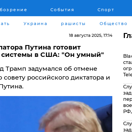
обозрение
События
Спорт
Война на Донбассе и в Крыму
Лайф стайл
ать
Украина
рашисты
Общество
"ДНР"
Здоровье
Г
18 августа 2025
, 17:14
"ЛНР"
Помощь прое
рпатора Путина готовит
системы в США: "Он умный"
Bla
Оккупация Крыма
Стиль Диалог
ста
 Трамп задумался об отмене
огр
Новости Крыма
Шоу-биз
Tel
о совету российского диктатора и
Путина.
Слу
Донбасс
Культура
зад
пе
Армия Украины
Общество
вое
РФ,
Слу
зад