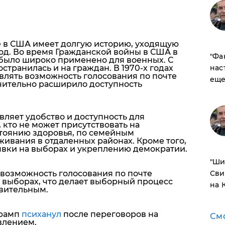
е в США имеет долгую историю, уходящую
д. Во время Гражданской войны в США в
​"Ф
е было широко применено для военных. С
нас
странилась и на граждан. В 1970-х годах
влять возможность голосования по почте
еще
ачительно расширило доступность
вляет удобство и доступность для
 кто не может присутствовать на
стоянию здоровья, по семейным
живания в отдаленных районах. Кроме того,
вки на выборах и укреплению демократии.
​"Ш
Сви
 возможность голосования по почте
 выборах, что делает выборный процесс
на 
вительным.
Трамп
психанул
после переговоров на
См
явлением.