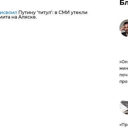
Б
исвоил
Путину ‘титул’: в СМИ утекли
ита на Аляске.
​»О
мин
поч
про
​»П