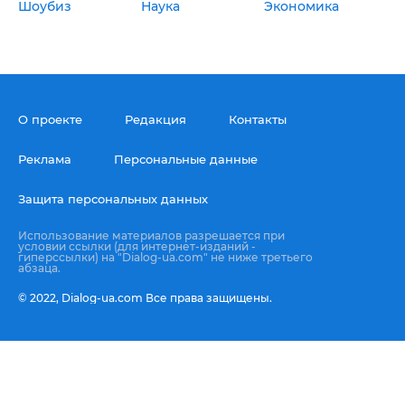
Шоубиз
Наука
Экономика
О проекте
Редакция
Контакты
Реклама
Персональные данные
Защита персональных данных
Использование материалов разрешается при
условии ссылки (для интернет-изданий -
гиперссылки) на "Dialog-ua.com" не ниже третьего
абзаца.
© 2022,
Dialog-ua.сom
Все права защищены.