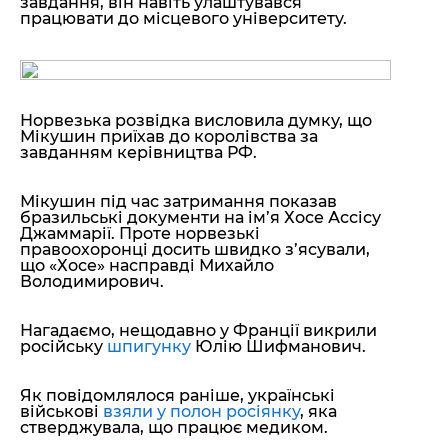
завдання, він навіть улаштувався
працювати до місцевого університету.
Норвезька розвідка висловила думку, що
Мікушин приїхав до королівства за
завданням керівництва РФ.
Мікушин під час затримання показав
бразильські документи на ім’я Хосе Ассісу
Джаммарії. Проте норвезькі
правоохоронці досить швидко з’ясували,
що «Хосе» насправді Михайло
Володимирович.
Нагадаємо, нещодавно у Франції викрили
російську
шпигунку
Юлію Шифманович.
Як повідомлялося раніше, українські
військові
взяли у полон росіянку
, яка
стверджувала, що працює медиком.