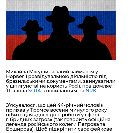
"ДНР"
Помощь проекту
"ЛНР"
Стиль Диалога
Оккупация Крыма
Шоу-биз
Новости Крыма
Культура
Донбасс
Общество
Армия Украины
Пресс-релизы
Авторское
Пресс-релизы
Мнение
Блоги
ИноСМИ
Михайла Мікушина, який займався у
Норвегії розвідувальною діяльністю під
бразильськими документами, звинуватили
у шпигунстві на користь Росії, повідомляє
ТГ-канал
SOTA
з посиланням на
NRK
.
З’ясувалося, що цей 44-річний чоловік
приїхав у Тромсе восени минулого року
нібито для «дослідної роботи у сфері
гібридних загроз» (так говорить офіційна
легенда російського колеги Петрова та
Боширова). Щоб підкріпити своє фейкове