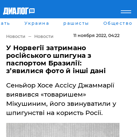
ать
Украина
рашисты
Общество
Главная
Города
Все новости
Донецк
11 ноября 2022
, 04:22
Новости
Новости
рассея
Луганск
Мир
Киев
У Норвегії затримано
Беларусь
Харьков
російського шпигуна з
Военное обозрение
Днепр
паспортом Бразилії:
Наука и Техника
Львов
з’явилися фото й інші дані
Экономика
Одесса
Мнение
Сеньйор Хосе Ассісу Джаммарії
Блоги
Пресса
виявився «товаришем»
Шоу-биз
Мікушиним, його звинуватили у
Здоровье
Украина
шпигунстві на користь Росії.
Спорт
Культура
Война на Донбассе и в
Лайф стайл
Крыму
Здоровье