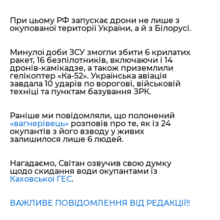
При цьому РФ запускає дрони не лише з
окупованої території України, а й з Білорусі.
Минулої доби ЗСУ змогли збити 6 крилатих
ракет, 16 безпілотників, включаючи і 14
дронів-камікадзе, а також приземлили
гелікоптер «Ка-52». Українська авіація
завдала 10 ударів по ворогові, військовій
техніці та пунктам базування ЗРК.
Раніше ми повідомляли, що полонений
«вагнерівець»
розповів про те, як із 24
окупантів з його взводу у живих
залишилося лише 6 людей.
Нагадаємо, Світан озвучив свою думку
щодо скидання води окупантами із
Каховської ГЕС
.
ВАЖЛИВЕ ПОВІДОМЛЕННЯ ВІД РЕДАКЦІЇ!!