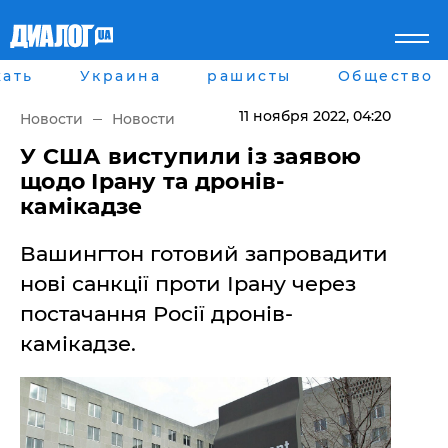
ать
Украина
рашисты
Общество
Главная
Города
Все новости
Донецк
11 ноября 2022
, 04:20
Новости
Новости
рассея
Луганск
Мир
Киев
У США виступили із заявою
Беларусь
Харьков
щодо Ірану та дронів-
Военное обозрение
Днепр
камікадзе
Наука и Техника
Львов
Экономика
Одесса
Вашингтон готовий запровадити
Мнение
Блоги
нові санкції проти Ірану через
Пресса
постачання Росії дронів-
Шоу-биз
Здоровье
камікадзе.
Украина
Спорт
Культура
Война на Донбассе и в
Лайф стайл
Крыму
Здоровье