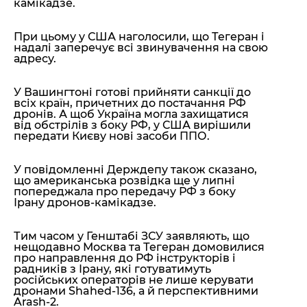
камікадзе.
При цьому у США наголосили, що Тегеран і
надалі заперечує всі звинувачення на свою
адресу.
У Вашингтоні готові прийняти санкції до
всіх країн, причетних до постачання РФ
дронів. А щоб Україна могла захищатися
від обстрілів з боку РФ, у США вирішили
передати Києву нові засоби ППО.
У повідомленні Держдепу також сказано,
що американська розвідка ще у липні
попереджала про передачу РФ з боку
Ірану дронов-камікадзе.
Тим часом у Генштабі ЗСУ заявляють, що
нещодавно Москва та Тегеран домовилися
про направлення до РФ інструкторів і
радників з Ірану, які готуватимуть
російських операторів не лише керувати
дронами Shahed-136, а й перспективними
Arash-2.