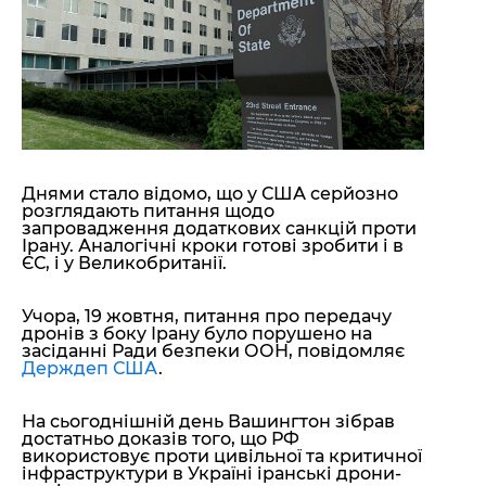
"ДНР"
Помощь проекту
"ЛНР"
Стиль Диалога
Оккупация Крыма
Шоу-биз
Новости Крыма
Культура
Донбасс
Общество
Армия Украины
Пресс-релизы
Авторское
Пресс-релизы
Мнение
Днями стало відомо, що у США серйозно
Блоги
розглядають питання щодо
запровадження додаткових санкцій проти
ИноСМИ
Ірану. Аналогічні кроки готові зробити і в
ЄС, і у Великобританії.
Учора, 19 жовтня, питання про передачу
дронів з боку Ірану було порушено на
засіданні Ради безпеки ООН, повідомляє
Держдеп США
.
На сьогоднішній день Вашингтон зібрав
достатньо доказів того, що РФ
використовує проти цивільної та критичної
інфраструктури в Україні іранські дрони-