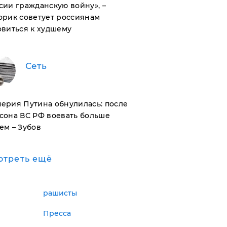
сии гражданскую войну», –
орик советует россиянам
овиться к худшему
Сеть
ерия Путина обнулилась: после
сона ВС РФ воевать больше
ем – Зубов
отреть ещё
рашисты
Пресса