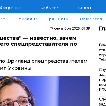
обозрение
События
Спорт
Война на Донбассе и в Крыму
Лайф стайл
ать
Украина
рашисты
Общество
"ДНР"
Здоровье
Г
17 сентября 2025
, 07:39
"ЛНР"
Помощь прое
ества" — известно, зачем
оего спецпредставителя по
Bla
Оккупация Крыма
Стиль Диалог
ста
огр
Новости Крыма
Шоу-биз
Tel
тю Фриланд спецпредставителем
ния Украины.
Слу
Донбасс
Культура
зад
пе
Армия Украины
Общество
вое
РФ,
Слу
зад