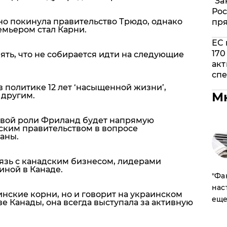
"За
Рос
но покинула правительство Трюдо, однако
пр
емьером стал Карни.
ЕС 
170
ять, что не собирается идти на следующие
акт
спе
в политике 12 лет ‘насыщенной жизни’,
М
 другим.
новой роли Фриланд будет напрямую
нским правительством в вопросе
аны.
вязь с канадским бизнесом, лидерами
ной в Канаде.
​"Ф
нас
нские корни, но и говорит на украинском
еще
ве Канады, она всегда выступала за активную