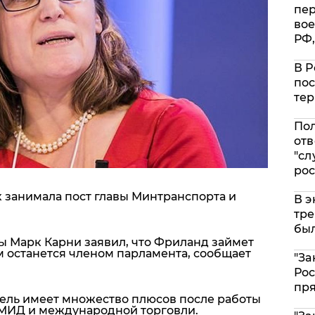
пе
вое
РФ,
В Р
пос
тер
Пол
отв
"сл
рос
 занимала пост главы Минтранспорта и
В э
тре
был
 Марк Карни заявил, что Фриланд займет
м останется членом парламента, сообщает
"За
Рос
пр
тель имеет множество плюсов после работы
 МИД и международной торговли.