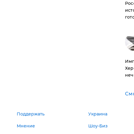
Рос
ист
гот
Имп
Хер
неч
См
Поддержать
Украина
Мнение
Шоу-Биз