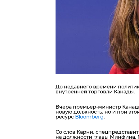
Блоги
Пресса
Шоу-биз
Здоровье
Украина
До недавнего времени политик
Спорт
внутренней торговли Канады.
Культура
Вчера премьер-министр Канады
новую должность, но и при это
ресурс
Bloomberg
.
Со слов Карни, спецпредстави
на должности главы Минфина,