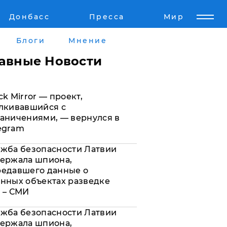
Донбасс
Пресса
Мир
Пресс-релизы
Авторское
Блоги
Мнение
Пресс-релизы
Мнение
лавные Новости
кту
Блоги
ck Mirror — проект,
а
ИноСМИ
лкивавшийся с
аничениями, — вернулся в
egram
жба безопасности Латвии
ержала шпиона,
редавшего данные о
нных объектах разведке
 – СМИ
жба безопасности Латвии
ержала шпиона,