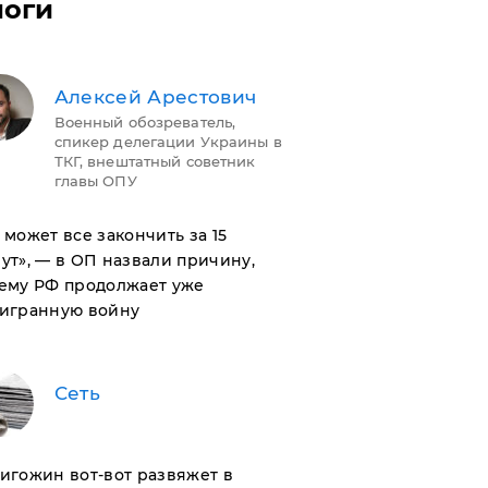
логи
Алексей Арестович
Военный обозреватель,
спикер делегации Украины в
ТКГ, внештатный советник
главы ОПУ
н может все закончить за 15
ут», — в ОП назвали причину,
ему РФ продолжает уже
игранную войну
Сеть
ригожин вот-вот развяжет в