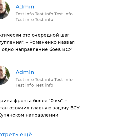
Admin
Test info Test info Test info
Test info Test info
актически это очередной шаг
тупления", – Романенко назвал
 одно направление боев ВСУ
Admin
Test info Test info Test info
Test info Test info
ирина фронта более 10 км", –
тан озвучил главную задачу ВСУ
Купянском направлении
отреть ещё