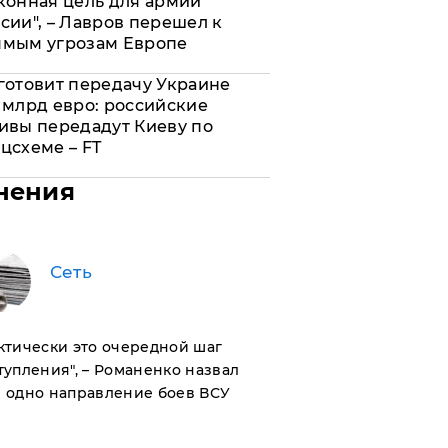
конная цель для армии
сии", – Лавров перешел к
ямым угрозам Европе
готовит передачу Украине
 млрд евро: российские
ивы передадут Киеву по
цсхеме – FT
нения
Сеть
актически это очередной шаг
тупления", – Романенко назвал
 одно направление боев ВСУ