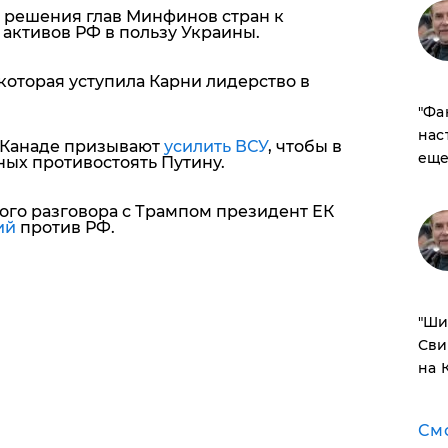
 решения глав Минфинов стран к
ктивов РФ в пользу Украины.
которая уступила Карни лидерство в
​"Ф
нас
в Канаде призывают
усилить ВСУ
, чтобы в
еще
ных противостоять Путину.
ого разговора с Трампом президент ЕК
ий
против РФ.
​"Ш
Сви
на 
См