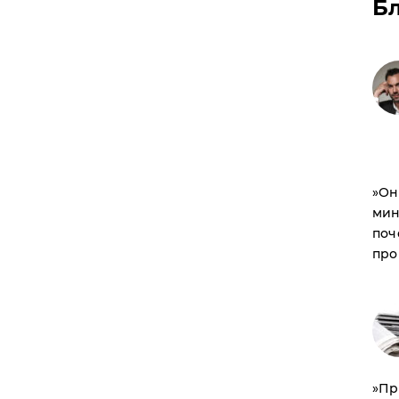
Б
​»О
мин
поч
про
​»П