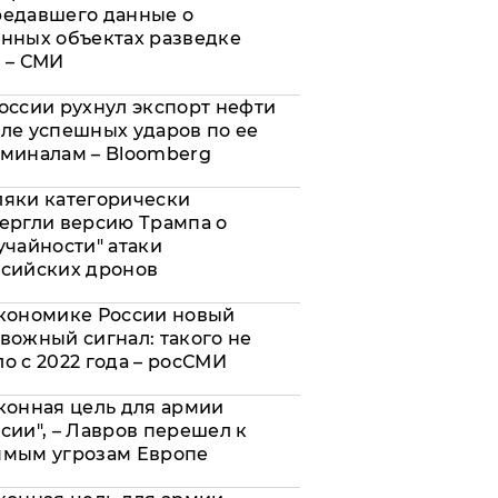
редавшего данные о
нных объектах разведке
 – СМИ
оссии рухнул экспорт нефти
ле успешных ударов по ее
миналам – Bloomberg
яки категорически
ергли версию Трампа о
учайности" атаки
сийских дронов
кономике России новый
вожный сигнал: такого не
о с 2022 года – росСМИ
конная цель для армии
сии", – Лавров перешел к
ямым угрозам Европе