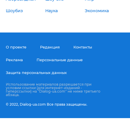
Шоубиз
Наука
Экономика
О проекте
Редакция
Контакты
Реклама
Персональные данные
Защита персональных данных
Использование материалов разрешается при
условии ссылки (для интернет-изданий -
гиперссылки) на "Dialog-ua.com" не ниже третьего
абзаца.
© 2022,
Dialog-ua.сom
Все права защищены.