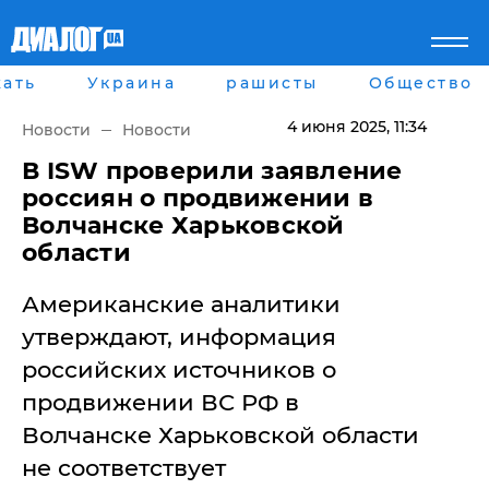
ать
Украина
рашисты
Общество
Главная
Города
Все новости
Донецк
4 июня 2025
, 11:34
Новости
Новости
рассея
Луганск
Мир
Киев
В ISW проверили заявление
Беларусь
Харьков
россиян о продвижении в
Военное обозрение
Днепр
Волчанске Харьковской
Наука и Техника
Львов
области
Экономика
Одесса
Мнение
Американские аналитики
Блоги
Пресса
утверждают, информация
Шоу-биз
российских источников о
Здоровье
Украина
продвижении ВС РФ в
Спорт
Волчанске Харьковской области
Культура
Война на Донбассе и в
Лайф стайл
не соответствует
Крыму
Здоровье