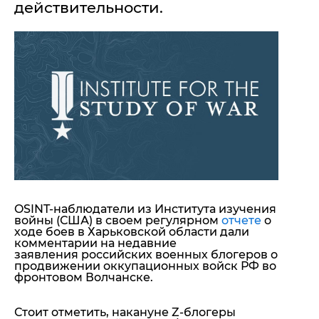
действительности.
"ДНР"
Помощь проекту
"ЛНР"
Стиль Диалога
Оккупация Крыма
Шоу-биз
Новости Крыма
Культура
Донбасс
Общество
Армия Украины
Пресс-релизы
Авторское
Пресс-релизы
Мнение
Блоги
ИноСМИ
OSINT-наблюдатели из Института изучения
войны (США) в своем регулярном
отчете
о
ходе боев в Харьковской области дали
комментарии на недавние
заявления российских военных блогеров о
продвижении оккупационных войск РФ во
фронтовом Волчанске.
Стоит отметить, накануне Z-блогеры