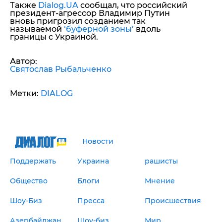
Также
Dialog.UA
сообщал, что российский
президент-агрессор Владимир Путин
вновь пригрозил созданием так
называемой
‘буферной зоны’
вдоль
границы с Украиной.
Автор:
Святослав Рыбальченко
Метки:
DIALOG
Новости
Поддержать
Украина
рашисты
Общество
Блоги
Мнение
Шоу-Биз
Пресса
Происшествия
Азербайджан
Шоу-биз
Мир