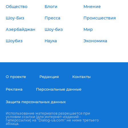
Общество
Блоги
Мнение
Шоу-Биз
Пресса
Происшествия
Азербайджан
Шоу-биз
Мир
Шоубиз
Наука
Экономика
О проекте
Редакция
Контакты
Реклама
Персональные данные
Защита персональных данных
Использование материалов разрешается при
условии ссылки (для интернет-изданий -
гиперссылки) на "Dialog-ua.com" не ниже третьего
абзаца.