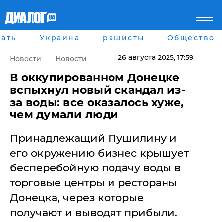
ать
Украина
рашисты
Общество
Главная
Города
Все новости
Донецк
26 августа 2025
, 17:59
Новости
Новости
рассея
Луганск
Мир
Киев
В оккупированном Донецке
Беларусь
Харьков
вспыхнул новый скандал из-
Военное обозрение
Днепр
за воды: все оказалось хуже,
Наука и Техника
Львов
чем думали люди
Экономика
Одесса
Мнение
Принадлежащий Пушилину и
Блоги
Пресса
его окружению бизнес крышует
Шоу-биз
бесперебойную подачу воды в
Здоровье
Украина
торговые центры и рестораны
Спорт
Донецка, через которые
Культура
Война на Донбассе и в
Лайф стайл
получают и выводят прибыли.
Крыму
Здоровье