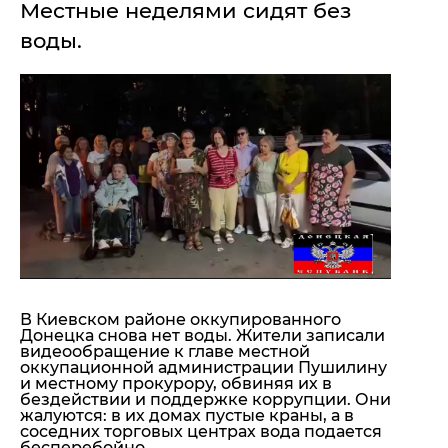
Местные неделями сидят без
"ДНР"
Помощь проекту
воды.
"ЛНР"
Стиль Диалога
Оккупация Крыма
Шоу-биз
Новости Крыма
Культура
Донбасс
Общество
Армия Украины
Пресс-релизы
Авторское
Пресс-релизы
Мнение
Блоги
ИноСМИ
В Киевском районе оккупированного
Донецка снова нет воды. Жители записали
видеообращение к главе местной
оккупационной администрации Пушилину
и местному прокурору, обвиняя их в
бездействии и поддержке коррупции. Они
жалуются: в их домах пустые краны, а
в
соседних торговых центрах вода подается
бесперебойно.