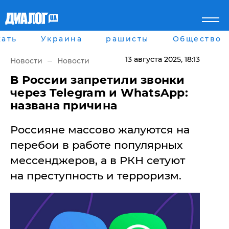
ать
Украина
рашисты
Общество
Главная
Города
Все новости
Донецк
13 августа 2025
, 18:13
Новости
Новости
рассея
Луганск
Мир
Киев
В России запретили звонки
Беларусь
Харьков
через Telegram и WhatsApp:
Военное обозрение
Днепр
названа причина
Наука и Техника
Львов
Экономика
Одесса
Россияне массово жалуются на
Мнение
Блоги
перебои в работе популярных
Пресса
мессенджеров, а в РКН сетуют
Шоу-биз
Здоровье
на преступность и терроризм.
Украина
Спорт
Культура
Война на Донбассе и в
Лайф стайл
Крыму
Здоровье