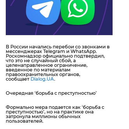
"ДНР"
Помощь проекту
"ЛНР"
Стиль Диалога
Оккупация Крыма
Шоу-биз
Новости Крыма
Культура
Донбасс
Общество
Армия Украины
Пресс-релизы
Авторское
В России начались перебои со звонками в
Пресс-релизы
Мнение
мессенджерах Telegram и WhatsApp.
Блоги
Роскомнадзор официально подтвердил,
что это не случайный сбой, а
ИноСМИ
целенаправленное ограничение,
введенное по материалам
правоохранительных органов,
сообщает
Dialog.UA
.
Очередная ‘борьба с преступностью’
Формально мера подается как ‘борьба с
преступностью’, но на практике она
затронула миллионы обычных
пользователей.