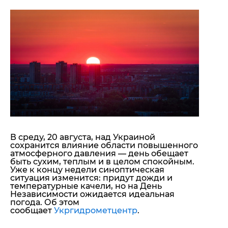
"ДНР"
Помощь проекту
"ЛНР"
Стиль Диалога
Оккупация Крыма
Шоу-биз
Новости Крыма
Культура
Донбасс
Общество
Армия Украины
Пресс-релизы
Авторское
Пресс-релизы
Мнение
Блоги
ИноСМИ
В среду, 20 августа, над Украиной
сохранится влияние области повышенного
атмосферного давления — день обещает
быть сухим, теплым и в целом спокойным.
Уже к концу недели синоптическая
ситуация изменится: придут дожди и
температурные качели, но на День
Независимости ожидается идеальная
погода. Об этом
сообщает
Укргидрометцентр
.