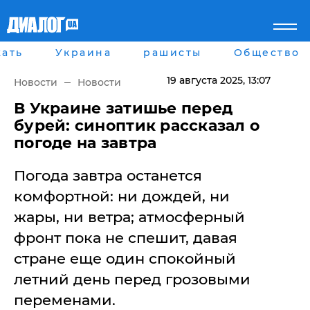
ать
Украина
рашисты
Общество
Главная
Города
Все новости
Донецк
19 августа 2025
, 13:07
Новости
Новости
рассея
Луганск
Мир
Киев
В Украине затишье перед
Беларусь
Харьков
бурей: синоптик рассказал о
Военное обозрение
Днепр
погоде на завтра
Наука и Техника
Львов
Экономика
Одесса
Погода завтра останется
Мнение
Блоги
комфортной: ни дождей, ни
Пресса
жары, ни ветра; атмосферный
Шоу-биз
Здоровье
фронт пока не спешит, давая
Украина
стране еще один спокойный
Спорт
летний день перед грозовыми
Культура
Война на Донбассе и в
Лайф стайл
переменами.
Крыму
Здоровье