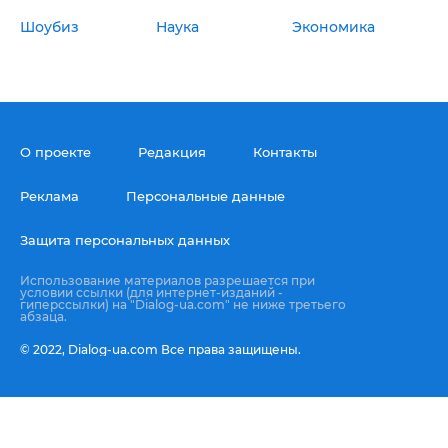
Шоубиз
Наука
Экономика
О проекте
Редакция
Контакты
Реклама
Персональные данные
Защита персональных данных
Использование материалов разрешается при
условии ссылки (для интернет-изданий -
гиперссылки) на "Dialog-ua.com" не ниже третьего
абзаца.
© 2022,
Dialog-ua.сom
Все права защищены.