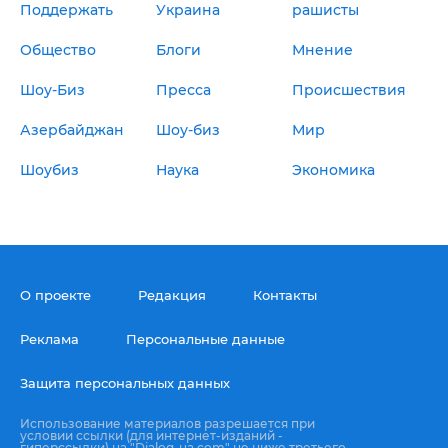
Поддержать
Украина
рашисты
Общество
Блоги
Мнение
Шоу-Биз
Пресса
Происшествия
Азербайджан
Шоу-биз
Мир
Шоубиз
Наука
Экономика
О проекте
Редакция
Контакты
Реклама
Персональные данные
Защита персональных данных
Использование материалов разрешается при
условии ссылки (для интернет-изданий -
гиперссылки) на "Dialog-ua.com" не ниже третьего