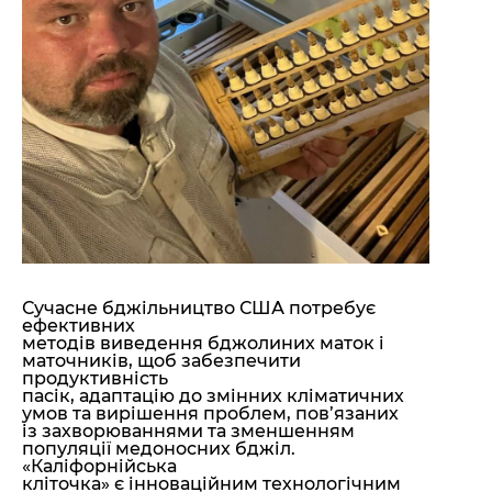
Сучасне бджільництво США потребує
ефективних
методів виведення бджолиних маток і
маточників, щоб забезпечити
продуктивність
пасік, адаптацію до змінних кліматичних
умов та вирішення проблем, пов’язаних
із захворюваннями та зменшенням
популяції медоносних бджіл.
«Каліфорнійська
кліточка» є інноваційним технологічним