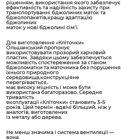
рішенням, використання якого забезпечує
ефективність та надійність захисту при
транспортуванні бджолиних маток та
бджолопакетів,кращу адаптацію
бджолиних
маток у нові бджолині сім’ї.
Для виготовлення «Кліточки»
Ольшанський пропонує
використовувати прозорий харчовий
пластик. Завдяки цьому забезпечується
можливість спостереження за станом
бджоломатки та маточника без порушення
їхнього природного
середовища,конструкціяне
перегрівається,
має високу міцність і може бути
використана багаторазово. Середня
тривалість
експлуатації «Кліточки» становить 3–5
років. Цей термін -вдвічі більший, ніж у
аналогів, виготовлених
із металу або дерева.
Не менш значима і система вентиляції —
вона