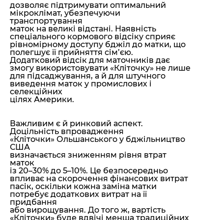
дозволяє підтримувати оптимальний
мікроклімат, убезпечуючи
транспортування
маток на великі відстані. Наявність
спеціального кормового відсіку сприяє
рівномірному доступу бджіл до матки, що
полегшує її прийняття сім’єю.
Додатковий відсік для маточників дає
змогу використовувати «Кліточку» не лише
для підсаджування, а й для штучного
виведення маток у промислових і
селекційних
цілях Америки.
Важливим є й ринковий аспект.
Доцільність впровадження
«Кліточки» Ольшанського у бджільництво
США
визначається зниженням рівня втрат
маток
із 20–30% до 5–10%. Це безпосередньо
впливає на скорочення фінансових витрат
пасік, оскільки кожна заміна матки
потребує додаткових витрат на її
придбання
або вирощування. До того ж, вартість
«Кліточки» буде вдвічі менша традиційних