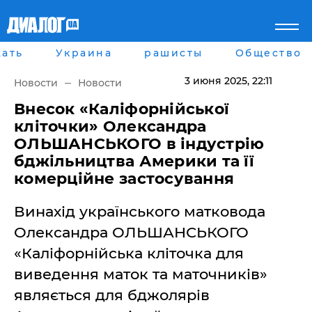
ать
Украина
рашисты
Общество
Главная
Города
Все новости
Донецк
3 июня 2025
, 22:11
Новости
Новости
рассея
Луганск
Мир
Киев
Внесок «Каліфорнійської
Беларусь
Харьков
кліточки» Олександра
Военное обозрение
Днепр
ОЛЬШАНСЬКОГО в індустрію
Наука и Техника
Львов
бджільництва Америки та її
Экономика
Одесса
комерційне застосування
Мнение
Блоги
Пресса
Винахід українського матковода
Шоу-биз
Олександра ОЛЬШАНСЬКОГО
Здоровье
Украина
«Каліфорнійська кліточка для
Спорт
виведення маток та маточників»
Культура
являється для бджолярів
Война на Донбассе и в
Лайф стайл
Крыму
Здоровье