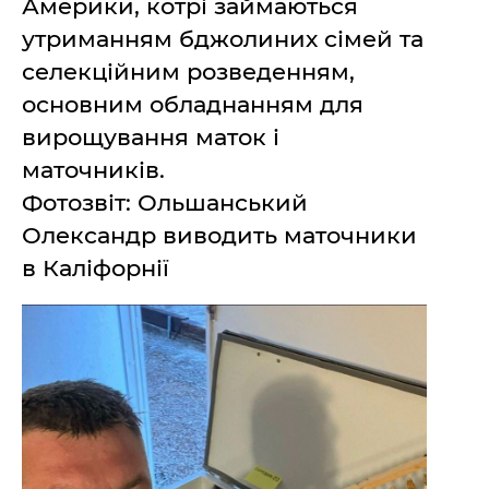
Америки, котрі займаються
"ДНР"
Помощь проекту
утриманням бджолиних сімей та
"ЛНР"
Стиль Диалога
Оккупация Крыма
селекційним розведенням,
Шоу-биз
Новости Крыма
Культура
основним обладнанням для
Донбасс
Общество
вирощування маток і
Армия Украины
Пресс-релизы
Авторское
маточників.
Пресс-релизы
Мнение
Фотозвіт: Ольшанський
Блоги
Олександр виводить маточники
ИноСМИ
в Каліфорнії