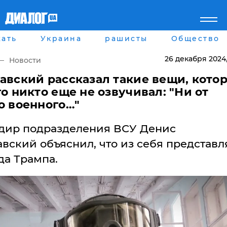
ать
Украина
рашисты
Общество
Главная
Города
Все новости
Донецк
26 декабря 2024
Новости
рассея
Луганск
Мир
Киев
авский рассказал такие вещи, кото
Беларусь
Харьков
го никто еще не озвучивал: "Ни от
Военное обозрение
Днепр
о военного…"
Наука и Техника
Львов
Экономика
Одесса
дир подразделения ВСУ Денис
Мнение
Блоги
вский объяснил, что из себя представл
Пресса
да Трампа.
Шоу-биз
Здоровье
Украина
Спорт
Культура
Война на Донбассе и в
Лайф стайл
Крыму
Здоровье