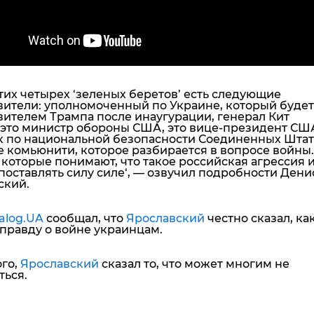
тих четырех ‘зеленых беретов’ есть следующие
вители: уполномоченный по Украине, который будет
вителем Трампа после инаугурации, генерал Кит
, это министр обороны США, это вице-президент СШ
к по национальной безопасности Соединенных Штат
е комьюнити, которое разбирается в вопросе войны.
 которые понимают, что такое российская агрессия и
поставлять силу силе
‘, — озвучил подробности Дени
ский.
alog.UA
сообщал, что
Ярославский
честно сказал, ка
правду о войне украинцам.
ого,
Ярославский
сказал то, что может многим не
ться.