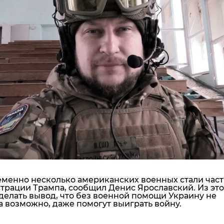
"ДНР"
Помощь проекту
"ЛНР"
Стиль Диалога
Оккупация Крыма
Шоу-биз
Новости Крыма
Культура
Донбасс
Общество
Армия Украины
Пресс-релизы
Авторское
Пресс-релизы
Мнение
Блоги
ИноСМИ
менно несколько американских военных стали час
трации Трампа, сообщил Денис Ярославский. Из это
делать вывод, что без военной помощи Украину не
 а возможно, даже помогут выиграть войну.