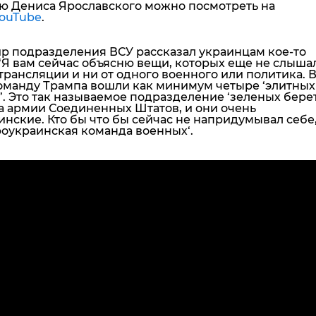
ю Дениса Ярославского можно посмотреть на
ouTube
.
р подразделения ВСУ рассказал украинцам кое-то
‘Я вам сейчас объясню вещи, которых еще не слыша
трансляции и ни от одного военного или политика.
оманду Трампа вошли как минимум четыре ‘элитных
. Это так называемое подразделение ‘зеленых берет
а армии Соединенных Штатов, и они очень
нские. Кто бы что бы сейчас не напридумывал себе,
роукраинская команда военных
‘.