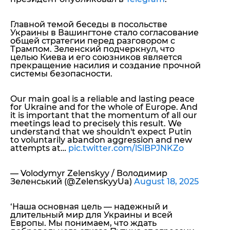
Главной темой беседы в посольстве
Украины в Вашингтоне стало согласование
общей стратегии перед разговором с
Трампом. Зеленский подчеркнул, что
целью Киева и его союзников является
прекращение насилия и создание прочной
системы безопасности.
Our main goal is a reliable and lasting peace
for Ukraine and for the whole of Europe. And
it is important that the momentum of all our
meetings lead to precisely this result. We
understand that we shouldn't expect Putin
to voluntarily abandon aggression and new
attempts at…
pic.twitter.com/lSlBPJNKZo
— Volodymyr Zelenskyy / Володимир
Зеленський (@ZelenskyyUa)
August 18, 2025
‘
Наша основная цель — надежный и
длительный мир для Украины и всей
Европы. Мы понимаем, что ждать