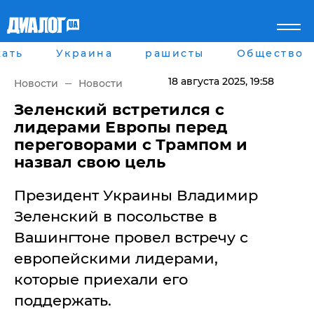
ать
Украина
рашисты
Общество
Главная
Города
Все новости
Донецк
18 августа 2025
, 19:58
Новости
Новости
рассея
Луганск
Мир
Киев
​Зеленский встретился с
Беларусь
Харьков
лидерами Европы перед
Военное обозрение
Днепр
переговорами с Трампом и
Наука и Техника
Львов
назвал свою цель
Экономика
Одесса
Мнение
Президент Украины Владимир
Блоги
Пресса
Зеленский в посольстве в
Шоу-биз
Вашингтоне провел встречу с
Здоровье
Украина
европейскими лидерами,
Спорт
которые приехали его
Культура
Война на Донбассе и в
Лайф стайл
поддержать.
Крыму
Здоровье