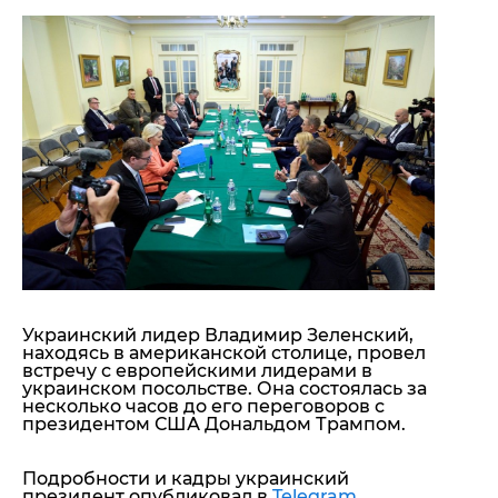
"ДНР"
Помощь проекту
"ЛНР"
Стиль Диалога
Оккупация Крыма
Шоу-биз
Новости Крыма
Культура
Донбасс
Общество
Армия Украины
Пресс-релизы
Авторское
Пресс-релизы
Мнение
Блоги
ИноСМИ
Украинский лидер Владимир Зеленский,
находясь в американской столице, провел
встречу с европейскими лидерами в
украинском посольстве. Она состоялась за
несколько часов до его переговоров с
президентом США Дональдом Трампом.
Подробности и кадры украинский
президент опубликовал в
Telegram
.