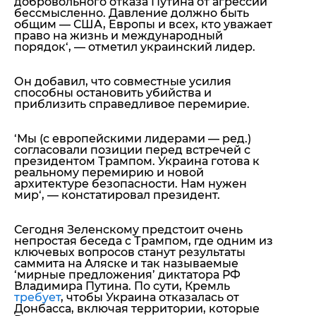
добровольного отказа Путина от агрессии
бессмысленно. Давление должно быть
общим — США, Европы и всех, кто уважает
право на жизнь и международный
порядок
‘, — отметил украинский лидер.
Он добавил, что совместные усилия
способны остановить убийства и
приблизить справедливое перемирие.
‘
Мы (с европейскими лидерами — ред.)
согласовали позиции перед встречей с
президентом Трампом. Украина готова к
реальному перемирию и новой
архитектуре безопасности. Нам нужен
мир
‘, — констатировал президент.
Сегодня Зеленскому предстоит очень
непростая беседа с Трампом, где одним из
ключевых вопросов станут результаты
саммита на Аляске и так называемые
‘мирные предложения’ диктатора РФ
Владимира Путина. По сути, Кремль
требует
, чтобы Украина отказалась от
Донбасса, включая территории, которые