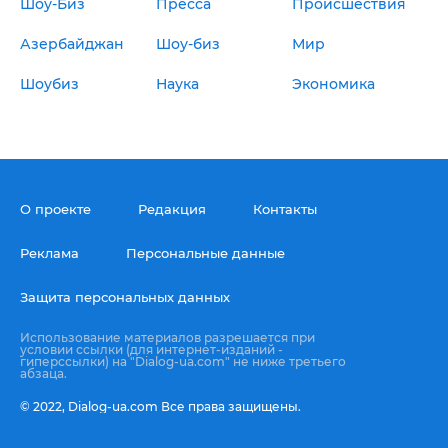
Шоу-Биз
Пресса
Происшествия
Азербайджан
Шоу-биз
Мир
Шоубиз
Наука
Экономика
О проекте
Редакция
Контакты
Реклама
Персональные данные
Защита персональных данных
Использование материалов разрешается при
условии ссылки (для интернет-изданий -
гиперссылки) на "Dialog-ua.com" не ниже третьего
абзаца.
© 2022,
Dialog-ua.сom
Все права защищены.